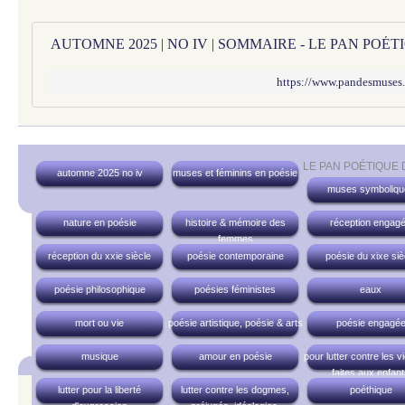
AUTOMNE 2025 | NO IV | SOMMAIRE - LE PAN POÉ
https://www.pandesmuses
LE PAN POÉTIQUE
automne 2025 no iv
muses et féminins en poésie
muses symboliqu
nature en poésie
histoire & mémoire des
réception engag
femmes
réception du xxie siècle
poésie contemporaine
poésie du xixe siè
poésie philosophique
poésies féministes
eaux
mort ou vie
poésie artistique, poésie & arts
poésie engagé
musique
amour en poésie
pour lutter contre les v
faites aux enfan
lutter pour la liberté
lutter contre les dogmes,
poéthique