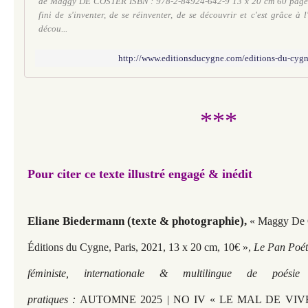
de Maggy DE COSTER ISBN : 978-2-84924-642-9 13 x 20 cm 60 pages
fini de s'inventer, de se réinventer, de se découvrir et c'est grâce à 
décou...
http://www.editionsducygne.com/editions-du-cygn
***
Pour citer ce texte illustré engagé & inédit
Eliane Biedermann (texte & photographie),
« Maggy De 
Éditions du Cygne, Paris, 2021, 13 x 20 cm, 10€ »,
Le Pan Poét
féministe, internationale & multilingue de poési
pratiques :
AUTOMNE 2025 | NO IV « LE MAL DE VI