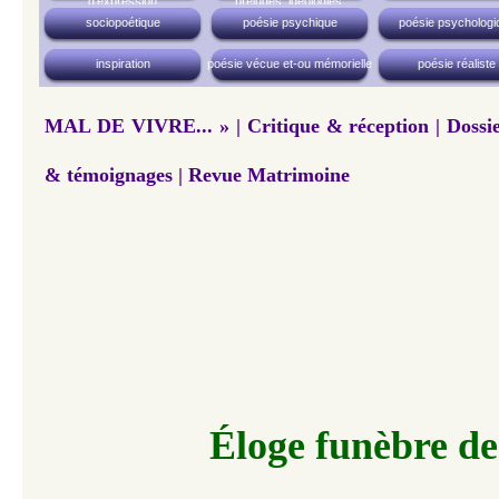
d'expression
préjugés, idéologies,
fondamentalismes, etc.
sociopoétique
poésie psychique
poésie psychologi
inspiration
poésie vécue et-ou mémorielle
poésie réaliste
MAL DE VIVRE... » | Critique & réception | Dossie
& témoignages | Revue Matrimoine
Éloge funèbre de