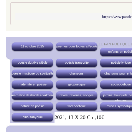
https://www.pande
LE PAN POÉTIQUE
11 octobre 2025
poèmes pour toutes à l'école
enfants en poési
poésie du xixe siècle
poésie transcrite
poésie lyrique
poésie mystique ou spirituelle
chansons
chansons pour enf
maternité en poésie
géopoétique
sociopoétique
marceline desbordes-valmore
rêves, rêveries, songes
jardins, bouquets, fo
champs
nature en poésie
florepoétique
muses symboliqu
2021, 13 X 20 Cm,10€
dina sahyouni