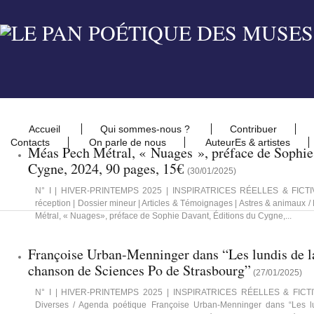
Accueil
Qui sommes-nous ?
Contribuer
Contacts
On parle de nous
AuteurEs & artistes
Méas Pech Métral, « Nuages », préface de Sophie
Cygne, 2024, 90 pages, 15€
(
30/01/2025
)
N° I | HIVER-PRINTEMPS 2025 | INSPIRATRICES RÉELLES & FICTIVES
réception | Dossier mineur | Articles & Témoignages | Astres & animaux
Métral, « Nuages», préface de Sophie Davant, Éditions du Cygne,...
Françoise Urban-Menninger dans “Les lundis de la
chanson de Sciences Po de Strasbourg”
(
27/01/2025
)
N° I | HIVER-PRINTEMPS 2025 | INSPIRATRICES RÉELLES & FICTIV
Diverses / Agenda poétique Françoise Urban-Menninger dans “Les l