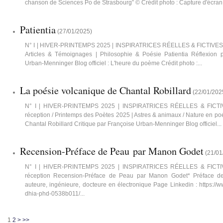
chanson de Sciences Po de Strasbourg” © Crédit photo : Capture d'écran 
Patientia
(
27/01/2025
)
N° I | HIVER-PRINTEMPS 2025 | INSPIRATRICES RÉELLES & FICTIVES | 1
Articles & Témoignages | Philosophie & Poésie Patientia Réflexion 
Urban-Menninger Blog officiel : L'heure du poème Crédit photo :...
La poésie volcanique de Chantal Robillard
(
22/01/202
N° I | HIVER-PRINTEMPS 2025 | INSPIRATRICES RÉELLES & FICTIVES
réception / Printemps des Poètes 2025 | Astres & animaux / Nature en p
Chantal Robillard Critique par Françoise Urban-Menninger Blog officiel...
Recension-Préface de Peau par Manon Godet
(
21/01
N° I | HIVER-PRINTEMPS 2025 | INSPIRATRICES RÉELLES & FICTIVES
réception Recension-Préface de Peau par Manon Godet* Préface d
auteure, ingénieure, docteure en électronique Page Linkedin : https://
dhia-phd-0538b011/...
1
2
>
>>