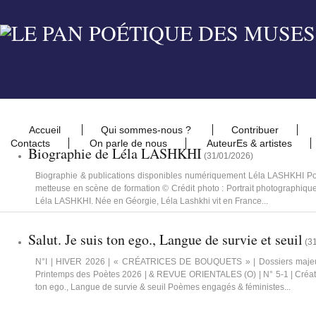
Accueil
Qui sommes-nous ?
Contribuer
Contacts
On parle de nous
AuteurEs & artistes
Biographie de Léla LASHKHI
(
31/01/2026
)
Biographie & publications disponibles numériquement Léla LASHKHI Poét
metteuse en scène de formation © Crédit photo : Portrait photographiqu
Léla LASHKHI. Née en Géorgie, Léla Lashkhi vit en France...
Salut. Je suis ton ego., Langue de survie et seuil
(
3
N°I | HIVER 2026 | « CRÉATRICES DE BOUQUETS » | Dossiers majeur 
Printemps des Poètes 2026 | & REVUE ORIENTALES (O) | N° 5-1 | Créati
ton ego., Langue de survie & seuil Poèmes engagés & féministes...