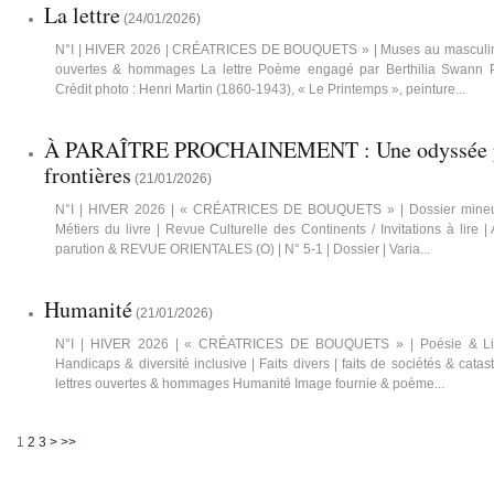
La lettre
(
24/01/2026
)
N°I | HIVER 2026 | CRÉATRICES DE BOUQUETS » | Muses au masculin | S'
ouvertes & hommages La lettre Poème engagé par Berthilia Swann 
Crédit photo : Henri Martin (1860-1943), « Le Printemps », peinture...
À PARAÎTRE PROCHAINEMENT : Une odyssée po
frontières
(
21/01/2026
)
N°I | HIVER 2026 | « CRÉATRICES DE BOUQUETS » | Dossier mineur 
Métiers du livre | Revue Culturelle des Continents / Invitations à lire 
parution & REVUE ORIENTALES (O) | N° 5-1 | Dossier | Varia...
Humanité
(
21/01/2026
)
N°I | HIVER 2026 | « CRÉATRICES DE BOUQUETS » | Poésie & Litté
Handicaps & diversité inclusive | Faits divers | faits de sociétés & catast
lettres ouvertes & hommages Humanité Image fournie & poème...
1
2
3
>
>>