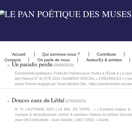
Accueil
Qui sommes-nous ?
Contribuer
Contacts
On parle de nous
AuteurEs & artistes
Un paradis perdu
(
30/09/2025
)
Événements poétiques | Forêt de Poèmes pour Toutes à l'École & La Jour
des Filles & N° III | ÉTÉ 2025 / NUMÉRO SPÉCIAL « CRÉATRICES » | 1er V
perdu Poème engagé par Sarah Mostrel Site : https://sarahmostrel.wordpr
Douces eaux du Léthé
(
27/09/2025
)
N° IV | AUTOMNE 2025 | LE MAL DE VIVRE... » | Dossiers majeur & mi
musique & art audiovisuel | Astres & animaux / Nature en poésie Douc
Joan Ott Crédit photo : Jean Delville ( 1867-1953), « Dante...