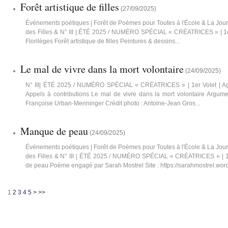
Forêt artistique de filles
(
27/09/2025
)
Événements poétiques | Forêt de Poèmes pour Toutes à l'École & La Jour
des Filles & N° III | ÉTÉ 2025 / NUMÉRO SPÉCIAL « CRÉATRICES » | 1er 
Florilèges Forêt artistique de filles Peintures & dessins...
Le mal de vivre dans la mort volontaire
(
24/09/2025
)
N° III| ÉTÉ 2025 / NUMÉRO SPÉCIAL « CRÉATRICES » | 1er Volet | Age
Appels à contributions Le mal de vivre dans la mort volontaire Argume
Françoise Urban-Menninger Crédit photo : Antoine-Jean Gros...
Manque de peau
(
24/09/2025
)
Événements poétiques | Forêt de Poèmes pour Toutes à l'École & La Jour
des Filles & N° III | ÉTÉ 2025 / NUMÉRO SPÉCIAL « CRÉATRICES » | 1e
de peau Poème engagé par Sarah Mostrel Site : https://sarahmostrel.wor
1
2
3
4
5
>
>>