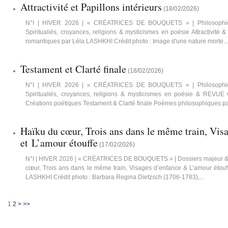
Attractivité et Papillons intérieurs
(
18/02/2026
)
N°I | HIVER 2026 | « CRÉATRICES DE BOUQUETS » | Philosophie
Spiritualiés, croyances, religions & mysticismes en poésie Attractivité 
romantiques par Léla LASHKHI Crédit photo : Image d'une nature morte...
Testament et Clarté finale
(
18/02/2026
)
N°I | HIVER 2026 | « CRÉATRICES DE BOUQUETS » | Philosophie
Spiritualiés, croyances, religions & mysticismes en poésie & REVU
Créations poétiques Testament & Clarté finale Poèmes philosophiques par
Haïku du cœur, Trois ans dans le même train, Vis
et L’amour étouffe
(
17/02/2026
)
N°I | HIVER 2026 | « CRÉATRICES DE BOUQUETS » | Dossiers majeur & m
cœur, Trois ans dans le même train, Visages d’enfance & L’amour étou
LASHKHI Crédit photo : Barbara Regina Dietzsch (1706-1783),...
1
2
>
>>