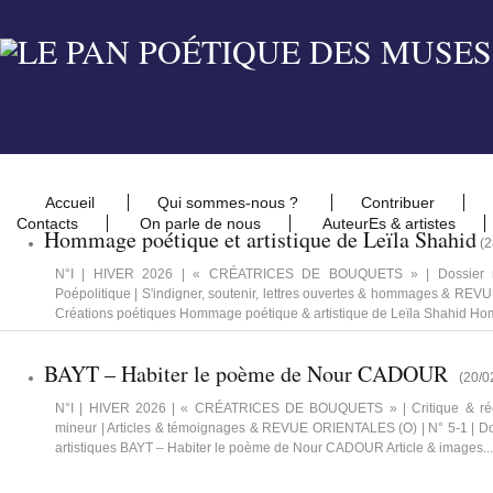
Accueil
Qui sommes-nous ?
Contribuer
Contacts
On parle de nous
AuteurEs & artistes
Hommage poétique et artistique de Leïla Shahid
(
2
N°I | HIVER 2026 | « CRÉATRICES DE BOUQUETS » | Dossier mi
Poépolitique | S'indigner, soutenir, lettres ouvertes & hommages & REV
Créations poétiques Hommage poétique & artistique de Leïla Shahid Ho
BAYT – Habiter le poème de Nour CADOUR
(
20/0
N°I | HIVER 2026 | « CRÉATRICES DE BOUQUETS » | Critique & réce
mineur | Articles & témoignages & REVUE ORIENTALES (O) | N° 5-1 | Dos
artistiques BAYT – Habiter le poème de Nour CADOUR Article & images...