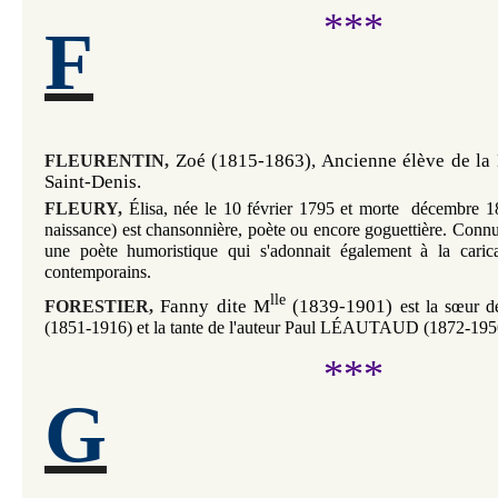
***
F
Zoé (1815-1863), Ancienne élève de la 
FLEURENTIN,
Saint-Denis. 
FLEURY,
Élisa, née le 10 février 1795 et morte  décembre 186
naissance) est chansonnière, poète ou encore goguettière. Connue
une poète humoristique qui s'adonnait également à la carica
contemporains.
lle 
Fanny dite M
(1839-1901) 
FORESTIER,
est la sœur 
(1851-1916) et la tante de l'auteur Paul LÉAUTAUD (1872-1956
***
G