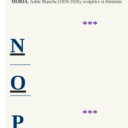
MORIA,
Adèle Blanche (1859-1926), sculptrice et féministe.
***
N
..................
O
..................
***
P