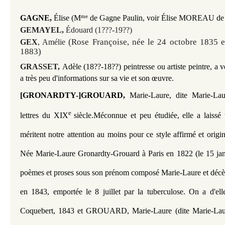
me
GAGNE,
Élise (M
de Gagne Paulin, voir
Élise
MOREAU de
GEMAYEL,
Édouard (1???-19??)
(Rose Françoise, née le 24 octobre 1835 e
GEX
, Amélie
1883)
GRASSET,
Adèle (18??-18??) peintresse ou artiste peintre, a
a très peu d'informations sur sa vie et son œuvre.
[GRONARDTY-]GROUARD,
Marie-Laure, dite Marie-L
e
lettres du XIX
siècle.
Méconnue et peu étudiée, elle a laissé t
méritent notre attention au moins pour ce style affirmé et origina
Née Marie-Laure Gronardty-Grouard à Paris en 1822 (le 15 janv
poèmes et proses sous son prénom composé Marie-Laure et décèd
en 1843, emportée le 8 juillet par la tuberculose. 
On a d'ell
Coquebert, 1843 et
 GROUARD
, Marie-Laure (dite Marie-Lau