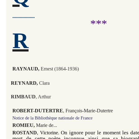
..................
***
R
RAYNAUD,
Ernest (1864-1936)
REYNARD,
Clara
RIMBAUD
,
Arthur
ROBERT-DUTERTRE
, François-Marie-Dutertre
Notice de la Bibliothèque nationale de France
ROMIEU,
Marie de...
On ignore pour le moment les dates
ROSTAND
, Victorine. 
mort de cette poète inconnue ainsi que sa biograph