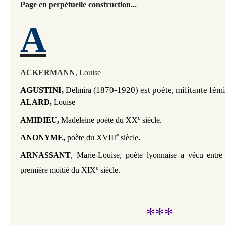
Page en perpétuelle construction...
A
ACKERMANN
, Louise
AGUSTINI, 
1870-1920) est poète, militante fém
Delmira (
ALARD,
Louise
e
AMIDIEU,
Madeleine poète du XX
siècle.
e
ANONYME,
poète du XVIII
siècle
.
ARNASSANT
, Marie-Louise, poète lyonnaise a vécu entre
e
première moitié du XIX
siècle.
***