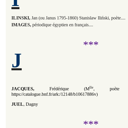
ILINSKI,
Jan (ou Janus 1795-1860) Stanislaw Iliński, poète....
IMAGES,
périodique égyptien en français....
***
J
lle
JACQUES,
Frédérique (M
, poète
https://catalogue.bnf.fr/ark:/12148/
b10617886v
)
JUEL
, Dagny
***