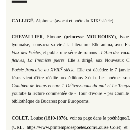
e
CALLIGÉ,
Alphonse (avocat et poète du XIX
siècle).
CHEVALLIER
, Simone
(princesse MOUROUSY
), issu
lyonnaise, consacra sa vie à la littérature. Elle anima, avec F
Voix des Poètes,
et publia une série de romans :
L'Ami des vacan
fleuves, La Première pierre
. Elle a dirigé, aux Nouveaux Cl
e
Poésie française au XVIII
siècle
. Elle est décédée le 7 janvi
Jésus vient d'être réédité aux éditions Xénia. Les poèmes sont 
Combien de temps encore ? Délivrez-nous du mal et Le Temps
youtube la lecture commentée de « Tour d'ivoire » par Cami
bibliothèque de Bucarest pour Europoems.
COLET,
Louise (1810-1876), voir sa page dans la poéthèque/
(URL. https://www.printempsdespoetes.com/Louise-Colet) et l