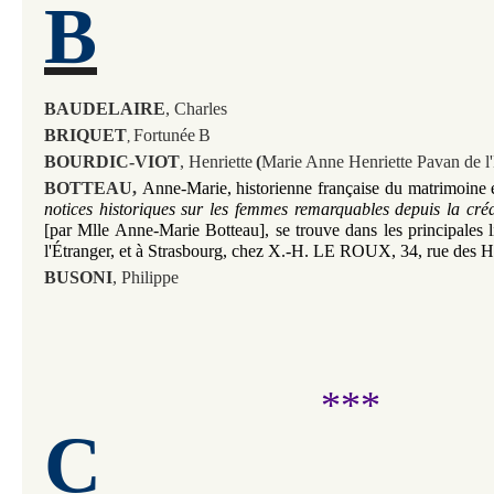
B
BAUDELAIRE
, Charles
BRIQUET
Fortunée
B
,
BOURDIC-VIOT
, Henriette
(
Marie Anne Henriette Pavan de l
'
BOTTEAU,
Anne-Marie, historienne française du matrimoine e
[par Mlle Anne-Marie Botteau], se trouve dans les principales li
l'Étranger, et à Strasbourg, chez X.-H. LE ROUX, 34, rue des H
BUSONI
,
Philippe
***
C