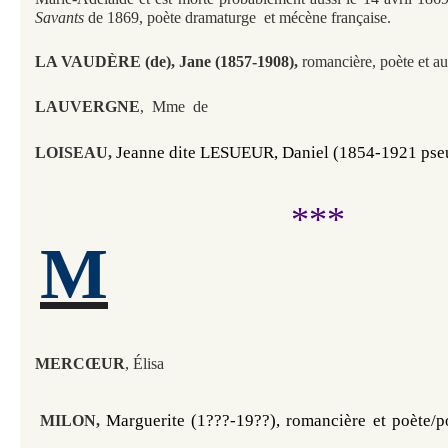
Savants
de 1869
, poète dramaturge et mécène française.
LA VAUDÈRE (de), Jane (1857-1908),
romancière, poète et au
LAUVERGNE
, Mme de
Jeanne dite LESUEUR, Daniel (1854-1921 ps
LOISEAU,
***
M
MERCŒUR
, Élisa
Marguerite (1???-19??), romancière et poète/po
MILON,