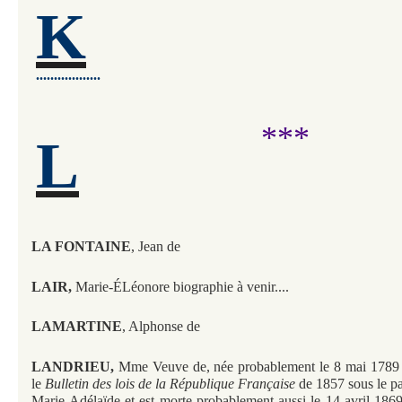
K
..................
***
L
LA FONTAINE
,
Jean de
LAIR,
Marie-ÉLéonore biographie à venir....
LAMARTINE
,
Alphonse de
LANDRIEU,
Mme Veuve de, née probablement le 8 mai 1789
le
Bulletin des lois de la République Française
de 1857 sous le 
Marie-Adélaïde et est morte probablement aussi le 14 avril 1869