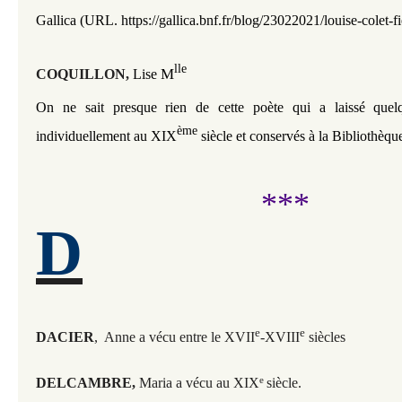
Gallica (URL. https://gallica.bnf.fr/blog/23022021/louise-colet-fie
lle
M
COQUILLON,
Lise
On ne sait presque rien de cette poète qui a laissé que
ème
individuellement au XIX
siècle et conservés à la Bibliothèq
***
D
e
e
DACIER
, Anne a vécu entre le XVII
-XVIII
siècles
e
DELCAMBRE,
Maria a vécu au XIX
siècle.