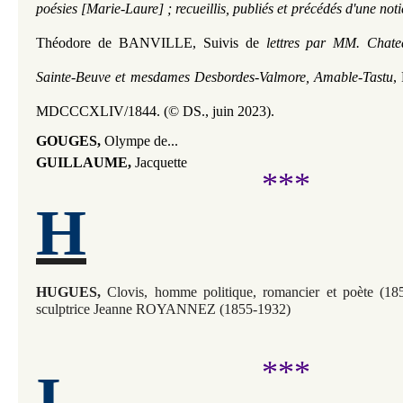
poésies
[Marie-Laure] ; recueillis, publiés et précédés d'une no
Théodore de 
BANVILLE
, Suivis de 
lettres par MM. Chatea
Sainte-Beuve et mesdames Desbordes-Valmore, Amable-Tastu
,
MDCCCXLIV/1844. (
© DS., juin 2023).
GOUGES,
Olympe de...
GUILLAUME,
Jacquette
***
H
HUGUES,
Clovis, homme politique, romancier et poète (1
sculptrice Jeanne ROYANNEZ (1855-1932)
***
I