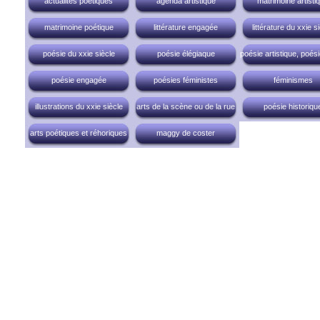
actualités poétiques
agenda artistique
matrimoine artisti
matrimoine poétique
littérature engagée
littérature du xxie s
poésie du xxie siècle
poésie élégiaque
poésie artistique, poési
poésie engagée
poésies féministes
féminismes
illustrations du xxie siècle
arts de la scène ou de la rue
poésie historiqu
arts poétiques et réhoriques
maggy de coster