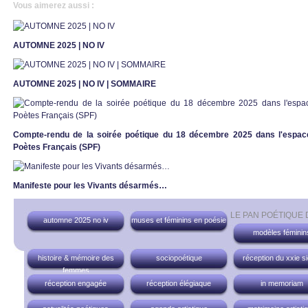
Vous aimerez aussi :
AUTOMNE 2025 | NO IV
AUTOMNE 2025 | NO IV | SOMMAIRE
Compte-rendu de la soirée poétique du 18 décembre 2025 dans l'espace
Poètes Français (SPF)
Manifeste pour les Vivants désarmés…
LE PAN POÉTIQUE
automne 2025 no iv
muses et féminins en poésie
modèles féminin
histoire & mémoire des
sociopoétique
réception du xxie si
femmes
réception engagée
réception élégiaque
in memoriam