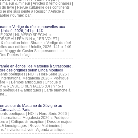
s majeur & mineur | Articles & témoignages |
s du livre | Revue culturelle des continents
 je me suis jointe à Resistir ? Article &
phie (fournie) par...
raer, « Vertige du réel », nouvelles aux
 Unicité, 2026, 141 p. 14€
 ÉTÉ 2026 | NUMÉRO SPÉCIAL «
ÉSIE AU FÉMININ », 1ER VOLET |
 & réception Irène Shraer, « Vertige du réel
lles aux éditions Unicité, 2026, 141 p. 14€
 par Maggy de Coster Site personnel Le
es Poètes Il s’agit...
ranée en échos : de Marseille à Strasbourg,
ire des origines selon Linda Moufadil
nts poétiques | NO II / Hors-Série 2026 |
l International Megalesia 2026 « Poétique
ère » | Bémols artistiques | Critique &
on & REVUE ORIENTALES (O) | N° 5-1 |
s poétiques & artistiques | Carte blanche à
te...
ion autour de Madame de Sévigné au
arnavalet à Paris
nts poétiques | NO II / Hors-Série 2026 |
l International Megalesia 2026 « Poétique
ère » | Critique & réception | Dossier majeur
les & témoignages | Revue Matrimoine |
ons / Invitations à voir | Agenda artistique...