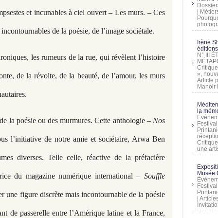
Dossier
mpsestes et incunables à ciel ouvert – Les murs. – Ces
| Métier
Pourquoi
photogra
 incontournables de la poésie, de l’image sociétale.
Irène Sh
éditions
N° III
oniques, les rumeurs de la rue, qui révèlent l’histoire
MÉTAPO
Critique
», nouve
nte, de la révolte, de la beauté, de l’amour, les murs
Article
Manoir D
autaires.
Méditer
la mémo
Événeme
s de la poésie ou des murmures. Cette anthologie –
Nos
Festiva
Printani
récepti
us l’initiative de notre amie et sociétaire, Arwa Ben
Critique
une artis
es diverses. Telle celle, réactive de la préfacière
Exposit
Musée C
ctrice du magazine numérique international
– Souffle
Événeme
Festiva
Printani
r une figure discrète mais incontournable de la poésie
| Artic
Invitati
t de passerelle entre l’Amérique latine et la France,