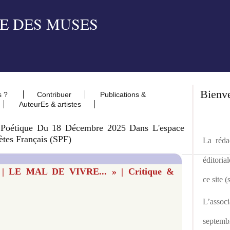
Bienv
s ?
Contribuer
Publications &
AuteurEs & artistes
Poétique Du 18 Décembre 2025 Dans L'espace
ètes Français (SPF)
La rédac
éditoria
| LE MAL DE VIVRE... » | Critique &
ce site 
L’asso
septemb