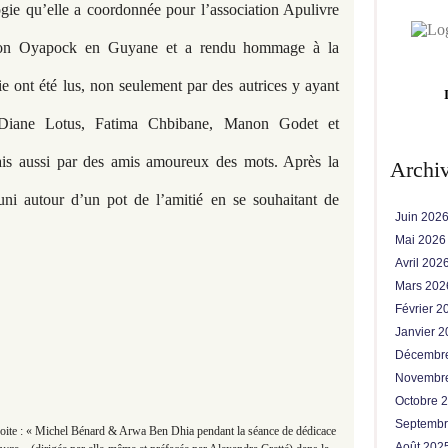
logie qu’elle a coordonnée pour l’association Apulivre
iation Oyapock en Guyane et a rendu hommage à la
ie ont été lus, non seulement par des autrices y ayant
Diane Lotus, Fatima Chbibane, Manon Godet et
s aussi par des amis amoureux des mots. Après la
Archi
uni autour d’un pot de l’amitié en se souhaitant de
Juin 202
Mai 202
Avril 202
Mars 20
Février 
Janvier 
Décembr
Novembr
Octobre 
Septemb
te : « Michel Bénard & Arwa Ben Dhia pendant la séance de dédicace
Août 202