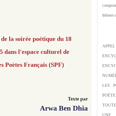
composé
thèmes d
e la soirée poétique du 18
APPE
 dans l'espace culturel de
ENCY
es Poètes Français (SPF)
ENCYC
NUMÉR
LES P
POÈTE
Texte par
TOUTE
Arwa Ben Dhia
UNE 