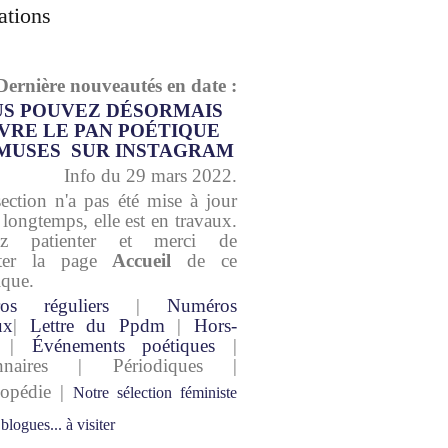
ations
Dernière nouveautés en date :
S POUVEZ DÉSORMAIS
VRE LE PAN POÉTIQUE
MUSES SUR INSTAGRAM
Info du 29 mars 2022.
section n'a pas été mise à jour
 longtemps, elle est en travaux.
lez patienter et merci de
lter la page
Accueil
de ce
ique.
os réguliers
|
Numéros
ux
|
Lettre du Ppdm
|
Hors-
|
Événements poétiques
|
onnaires | Périodiques |
lopédie |
Notre sélection féministe
 blogues... à visiter