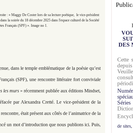
Public
te : « Maggy De Coster lors de sa lecture poétique, le vice-président
ns la soirée du 18 décembre 2025 dans l'espace culturel de la Société
tes Français (SPF) ». Image no 1.
VOU
SUI
DES 
Cette 
depuis
enue, dans le temple emblématique de la poésie qu’est
Veuil
consu
rançais (SPF), une rencontre littéraire fort conviviale
périod
Numér
s les murs
» récemment publiée aux éditions Mindset,
spécia
facée par Alexandra Cretté. Le vice-président de la
Séries
Dicti
encontre, était présent aux côtés de l’animatrice de la
Encyc
cé un mot d’introduction que nous publions ici. Puis,
de sites,