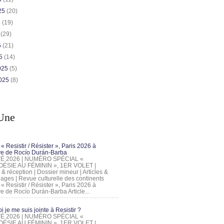
025
(20)
5
(19)
5
(29)
5
(21)
25
(14)
2025
(5)
2025
(8)
Une
 « Resistir / Résister », Paris 2026 à
tive de Rocío Durán-Barba
 ÉTÉ 2026 | NUMÉRO SPÉCIAL «
ÉSIE AU FÉMININ », 1ER VOLET |
 & réception | Dossier mineur | Articles &
ages | Revue culturelle des continents
 « Resistir / Résister », Paris 2026 à
tive de Rocío Durán-Barba Article...
 je me suis jointe à Resistir ?
 ÉTÉ 2026 | NUMÉRO SPÉCIAL «
ÉSIE AU FÉMININ », 1ER VOLET |