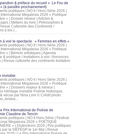
 parution & préface du recueil « Le Fou de
» (à paraître prochainement)
nts poétiques | NO II / Hors-Série 2026 |
l International Megalesia 2026 « Poétique
ère » | Dossier mineur | Articles &
ages | Métiers du livre | Philosophies &
Revue Culturelle des Continents /
ns à lire |...
on à voir le spectacle : « Femmes en effets »
nts poétiques | NO II / Hors-Série 2026 |
l International Megalesia 2026 « Poétique
ère » | Bémols artistiques | Agenda
ue & poétique / Invitations à voir / Annonces
 | Revue culturelle des continents Invitation
 invisible
nts poétiques | NO II / Hors-Série 2026 |
l International Megalesia 2026 « Poétique
ière » | Dossiers majeur & mineur |
ges Héritage invisible Poème historique,
e & vécue par Nina Lem © Crédit photo :
, Arrière...
Le Prix International de Poésie de
mie Claudine de Tencin
nts poétiques | NO II Hors-Série | Festival
tional Megalesia 2026 « POÉTIQUE
IÈRE » | Distinctions 2026 | Prix poétiques
és par la SIÉFÉGP le 1er Mai | Revue
ine 2026 | Le Prix International Poésie de