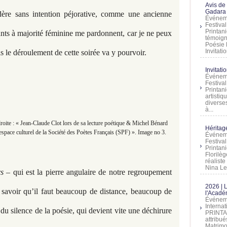
Avis de
Gadara 
ère sans intention péjorative, comme une ancienne
Événeme
Festiva
Printani
ants à majorité féminine me pardonnent, car je ne peux
témoign
Poésie 
Invitatio
 le déroulement de cette soirée va y pourvoir.
Invitati
Événeme
Festiva
Printani
artistiq
diverses
à...
ite : « Jean-Claude Clot lors de sa lecture poétique & Michel Bénard
Héritage
space culturel de la Société des Poètes Français (SPF) ». Image no 3.
Événeme
Festiva
Printan
Florilè
réalist
Nina Lem
s –
qui est la pierre angulaire de notre regroupement
2026 | 
e savoir qu’il faut beaucoup de distance, beaucoup de
l'Acadé
Événeme
Interna
du silence de la poésie, qui devient vite une déchirure
PRINTAN
attribu
Matrimo