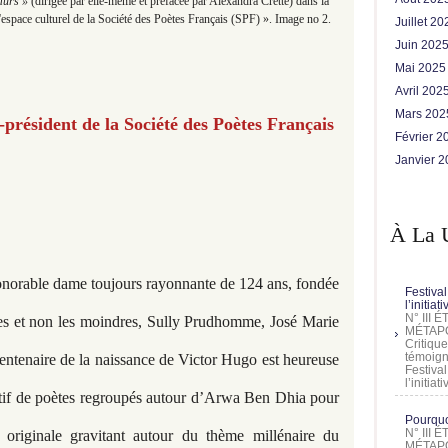
murs »
(dirigée par elle-même et préfacée par Alexandra Cretté) dans la
espace culturel de la Société des Poètes Français (SPF) ». Image no 2.
Juillet 2
Juin 202
Mai 202
Avril 202
Mars 20
président de la Société des Poètes Français
Février 
Janvier 
À La 
onorable dame toujours rayonnante de 124 ans, fondée
Festival
l’initia
N° III
tes et non les moindres, Sully Prudhomme, José Marie
MÉTAPO
Critique
témoign
entenaire de la naissance de Victor Hugo est heureuse
Festival
l’initia
ectif de poètes regroupés autour d’Arwa Ben Dhia pour
Pourquoi
N° III
e originale gravitant autour du thème millénaire du
MÉTAPO