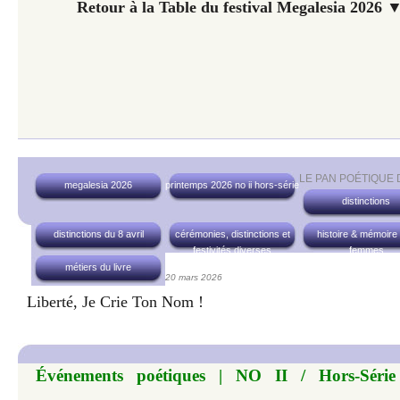
Retour à la Table du festival Megalesia 2026 ▼
LE PAN POÉTIQUE
megalesia 2026
printemps 2026 no ii hors-série
distinctions
distinctions du 8 avril
cérémonies, distinctions et
histoire & mémoire
festivités diverses
femmes
métiers du livre
20 mars 2026
Liberté, Je Crie Ton Nom !
Événements poétiques | NO II / Hors-Série