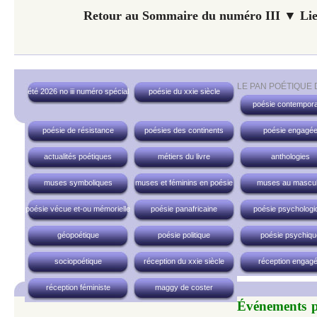
Retour au Sommaire du numéro III ▼ Lie
LE PAN POÉTIQUE
été 2026 no iii numéro spécial
poésie du xxie siècle
poésie contempora
poésie de résistance
poésies des continents
poésie engagé
actualités poétiques
métiers du livre
anthologies
muses symboliques
muses et féminins en poésie
muses au mascul
poésie vécue et-ou mémorielle
poésie panafricaine
poésie psychologi
géopoétique
poésie politique
poésie psychiqu
sociopoétique
réception du xxie siècle
réception engag
réception féministe
maggy de coster
Événements po