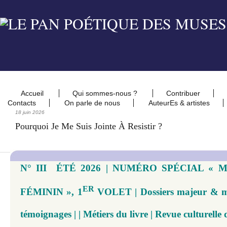
Accueil
Qui sommes-nous ?
Contribuer
Contacts
On parle de nous
AuteurEs & artistes
18 juin 2026
Pourquoi Je Me Suis Jointe À Resistir ?
N° III ÉTÉ 2026 | NUMÉRO SPÉCIAL « 
ER
FÉMININ », 1
VOLET | Dossiers majeur & mi
témoignages | | Métiers du livre | Revue culturelle 