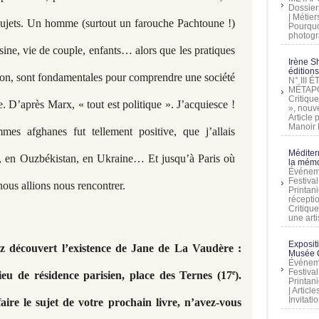
Dossier
| Métier
 sujets. Un homme (surtout un farouche Pachtoune !)
Pourquoi
photogra
isine, vie de couple, enfants… alors que les pratiques
Irène Sh
éditions
ation, sont fondamentales pour comprendre une société
N° III
MÉTAPO
Critique
e. D’après Marx, « tout est politique ». J’acquiesce !
», nouve
Article
Manoir D
es afghanes fut tellement positive, que j’allais
Méditer
e, en Ouzbékistan, en Ukraine… Et jusqu’à Paris où
la mémo
Événeme
Festiva
ous allions nous rencontrer.
Printani
récepti
Critique
une artis
Exposit
z découvert l’existence de Jane de La Vaudère :
Musée C
Événeme
Festiva
e
ieu de résidence parisien, place des Ternes (17
).
Printani
| Artic
Invitati
ire le sujet de votre prochain livre, n’avez-vous