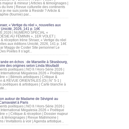
s majeur & mineur | Articles & témoignages |
s du livre | Revue culturelle des continents
 je me suis jointe à Resistir ? Article &
phie (fournie) par...
raer, « Vertige du réel », nouvelles aux
 Unicité, 2026, 141 p. 14€
 ÉTÉ 2026 | NUMÉRO SPÉCIAL «
ÉSIE AU FÉMININ », 1ER VOLET |
 & réception Irène Shraer, « Vertige du réel
lles aux éditions Unicité, 2026, 141 p. 14€
 par Maggy de Coster Site personnel Le
es Poètes Il s’agit...
ranée en échos : de Marseille à Strasbourg,
ire des origines selon Linda Moufadil
nts poétiques | NO II / Hors-Série 2026 |
l International Megalesia 2026 « Poétique
ère » | Bémols artistiques | Critique &
on & REVUE ORIENTALES (O) | N° 5-1 |
s poétiques & artistiques | Carte blanche à
te...
ion autour de Madame de Sévigné au
arnavalet à Paris
nts poétiques | NO II / Hors-Série 2026 |
l International Megalesia 2026 « Poétique
ère » | Critique & réception | Dossier majeur
les & témoignages | Revue Matrimoine |
ons / Invitations à voir | Agenda artistique...