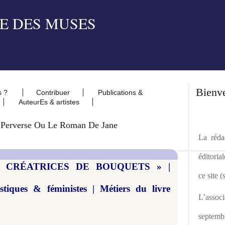
Bienv
s ?
Contribuer
Publications &
AuteurEs & artistes
 Perverse Ou Le Roman De Jane
La rédac
éditoria
 « CRÉATRICES DE BOUQUETS » |
ce site 
istiques & féministes | Métiers du livre
L’asso
septemb