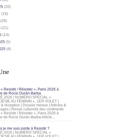
025
(20)
5
(19)
5
(29)
5
(21)
25
(14)
2025
(5)
2025
(8)
Une
 « Resistir / Résister », Paris 2026 à
tive de Rocío Durán-Barba
 ÉTÉ 2026 | NUMÉRO SPÉCIAL «
ÉSIE AU FÉMININ », 1ER VOLET |
 & réception | Dossier mineur | Articles &
ages | Revue culturelle des continents
 « Resistir / Résister », Paris 2026 à
tive de Rocío Durán-Barba Article...
 je me suis jointe à Resistir ?
 ÉTÉ 2026 | NUMÉRO SPÉCIAL «
ÉSIE AU FÉMININ », 1ER VOLET |