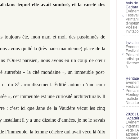
Avis de
al dans lequel elle avait sombré, et la rareté des
Gadara 
Événeme
Festiva
Printani
témoign
Poésie 
Invitatio
ns toujours été, mon mari et moi, des passionnés de
Invitati
Événeme
nous avons quitté la (très haussmannienne) place de la
Festiva
Printani
artistiq
ans l’Ouest parisien, nous avons eu un coup de cœur
diverses
à...
lé autrefois « la cité mondaine », un immeuble post-
Héritage
Événeme
e
e
et du 8
arrondissement. Édifié autour d’une cour
Festiva
Printan
Florilè
ssée », cet immeuble est une curiosité architecturale. Il
réalist
Nina Lem
re : c’est ici que Jane de la Vaudère vécut les cinq
2026 | 
l'Acadé
installant il y a une dizaine d’années, je ne le savais
Événeme
Interna
PRINTAN
de l’immeuble, la femme célèbre qui avait vécu là (dix
attribu
Matrimo