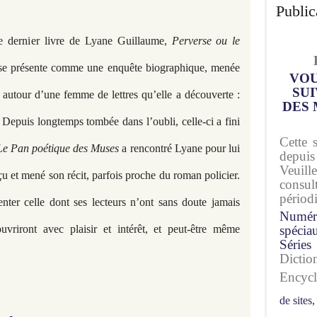
Public
le dernier livre de Lyane Guillaume,
Perverse
ou le
se présente comme une enquête biographique, menée
VOU
SUI
 autour d’une femme de lettres qu’elle a découverte :
DES 
epuis longtemps tombée dans l’oubli, celle-ci a fini
Cette 
Le Pan poétique des Muses
a rencontré Lyane pour lui
depuis
Veuil
 et mené son récit, parfois proche du roman policier.
consu
périod
nter celle dont ses lecteurs n’ont sans doute jamais
Numér
uvriront avec plaisir et intérêt, et peut-être même
spécia
Séries
Dicti
Encyc
de sites,