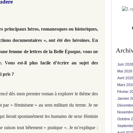
udere
es principaux héros, romanesques ou historiques,
ctions documentaires », ont été des héroïnes. En
Archi
 une femme de lettres de la Belle Époque, vous ne
e. Vous est-il plus facile d’écrire au sujet des
Juin 202
Mai 202
 pris ?
Avril 202
Mars 20
Février 
encé dès mon premier roman à explorer le thème des
Janvier 
t par « féminisme » au sens militant du terme. Je ne
Décembr
Novembr
» qui lierait spontanément les humains de sexe féminin
Octobre 
Septemb
e raison tout bêtement « pratique ». Je m’explique :
Août 202