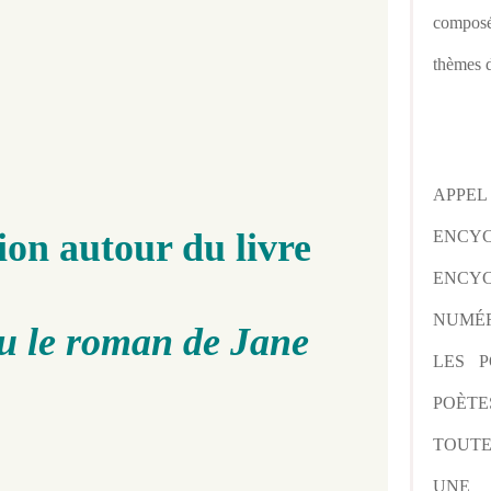
composé
thèmes d
APPE
on autour du livre
ENCY
ENCYC
NUMÉR
u le roman de Jane
LES P
POÈTE
TOUTE
UNE 