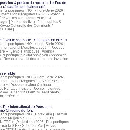
 parution & préface du recueil « Le Fou de
» (à paraître prochainement)
nts poétiques | NO II / Hors-Série 2026 |
l International Megalesia 2026 « Poétique
ère » | Dossier mineur | Articles &
ages | Métiers du livre | Philosophies &
Revue Culturelle des Continents /
ns à lire |...
on à voir le spectacle : « Femmes en effets »
nts poétiques | NO II / Hors-Série 2026 |
l International Megalesia 2026 « Poétique
ère » | Bémols artistiques | Agenda
ue & poétique / Invitations à voir / Annonces
 | Revue culturelle des continents Invitation
 invisible
nts poétiques | NO II / Hors-Série 2026 |
l International Megalesia 2026 « Poétique
ière » | Dossiers majeur & mineur |
ges Héritage invisible Poème historique,
e & vécue par Nina Lem © Crédit photo :
, Arrière...
Le Prix International de Poésie de
mie Claudine de Tencin
nts poétiques | NO II Hors-Série | Festival
tional Megalesia 2026 « POÉTIQUE
IÈRE » | Distinctions 2026 | Prix poétiques
és par la SIÉFÉGP le 1er Mai | Revue
ine 2026 | Le Prix International Poésie de