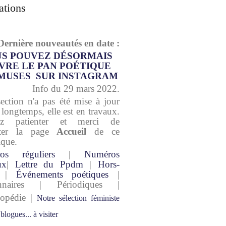
ations
Dernière nouveautés en date :
S POUVEZ DÉSORMAIS
VRE LE PAN POÉTIQUE
MUSES SUR INSTAGRAM
Info du 29 mars 2022.
section n'a pas été mise à jour
 longtemps, elle est en travaux.
lez patienter et merci de
lter la page
Accueil
de ce
ique.
os réguliers
|
Numéros
ux
|
Lettre du Ppdm
|
Hors-
|
Événements poétiques
|
onnaires | Périodiques |
lopédie |
Notre sélection féministe
 blogues... à visiter