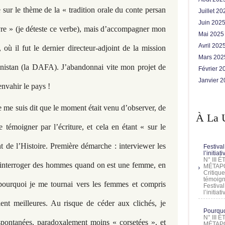
e sur le thème de la « tradition orale du conte persan
Juillet 2
Juin 202
ivre » (je déteste ce verbe), mais d’accompagner mon
Mai 202
Avril 202
où il fut le dernier directeur-adjoint de la mission
Mars 20
nistan (la DAFA). J’abandonnai vite mon projet de
Février 
Janvier 
envahir le pays !
je me suis dit que le moment était venu d’observer, de
À La 
 témoigner par l’écriture, et cela en étant « sur le
 de l’Histoire. Première démarche : interviewer les
Festival
l’initia
N° III
d’interroger des hommes quand on est une femme, en
MÉTAPO
Critique
témoign
pourquoi je me tournai vers les femmes et compris
Festival
l’initia
ient meilleures. Au risque de céder aux clichés, je
Pourquoi
N° III
spontanées, paradoxalement moins « corsetées », et
MÉTAPO