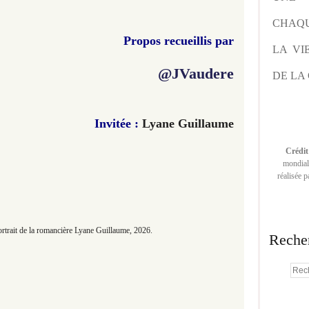
CHAQU
Propos recueillis par
LA VI
@JVaudere
DE LA 
Invitée :
Lyane Guillaume
Crédit
mondiale
réalisée 
rtrait de la romancière
Lyane Guillaume, 2026.
Reche