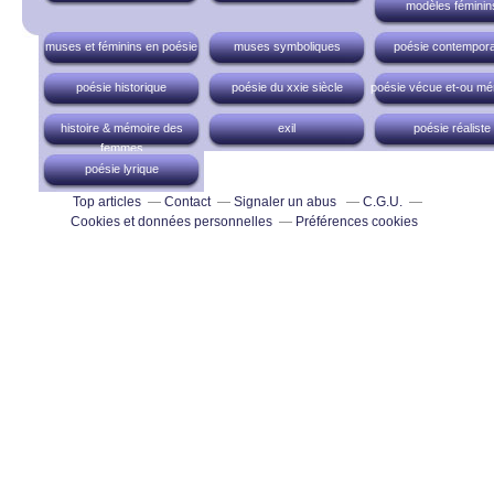
modèles féminin
muses et féminins en poésie
muses symboliques
poésie contempora
poésie historique
poésie du xxie siècle
poésie vécue et-ou mé
histoire & mémoire des
exil
poésie réaliste
femmes
poésie lyrique
Top articles
Contact
Signaler un abus
C.G.U.
Cookies et données personnelles
Préférences cookies