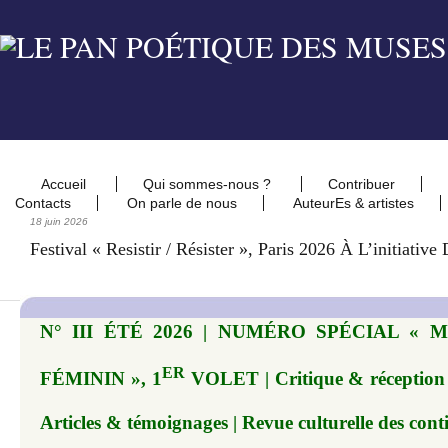
Accueil
Qui sommes-nous ?
Contribuer
Contacts
On parle de nous
AuteurEs & artistes
18 juin 2026
Festival « Resistir / Résister », Paris 2026 À L’initiati
N° III ÉTÉ 2026 | NUMÉRO SPÉCIAL « 
ER
FÉMININ », 1
VOLET | Critique & réception |
Articles & témoignages | Revue culturelle des cont