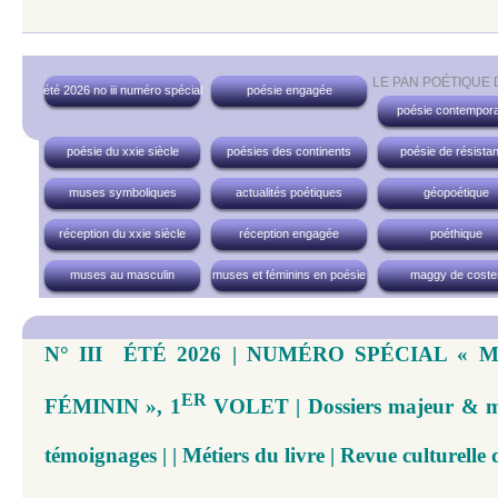
LE PAN POÉTIQUE
été 2026 no iii numéro spécial
poésie engagée
poésie contempora
poésie du xxie siècle
poésies des continents
poésie de résista
muses symboliques
actualités poétiques
géopoétique
réception du xxie siècle
réception engagée
poéthique
muses au masculin
muses et féminins en poésie
maggy de coste
N° III ÉTÉ 2026 | NUMÉRO SPÉCIAL « 
ER
FÉMININ », 1
VOLET | Dossiers majeur & mi
témoignages | | Métiers du livre | Revue culturelle 