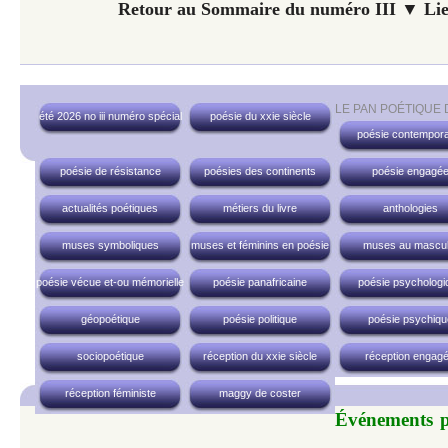
Retour au Sommaire du numéro III ▼ Lie
LE PAN POÉTIQUE
été 2026 no iii numéro spécial
poésie du xxie siècle
poésie contempora
poésie de résistance
poésies des continents
poésie engagé
actualités poétiques
métiers du livre
anthologies
muses symboliques
muses et féminins en poésie
muses au mascul
poésie vécue et-ou mémorielle
poésie panafricaine
poésie psychologi
géopoétique
poésie politique
poésie psychiqu
sociopoétique
réception du xxie siècle
réception engag
réception féministe
maggy de coster
Événements po