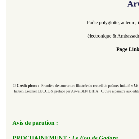
Ar
Poète polyglotte, auteure, 
électronique & Ambassadr
Page Link
© Crédit photo :
Première de couverture illustrée du recueil de poèmes intitulé «
LE
haïtien Ezechiel LUCCE & préfacé par Arwa BEN DHIA. Œuvre à paraître aux édi
Avis de parution :
PROCHAINEMENT :
Le Fou de Gadara