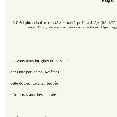
Blog offi
©
Crédit photo :
L'enluminure «
Liberté
» réalisée par Fernand Léger (1881-1955)
poème d’Éluard, cette œuvre est présente au musée Fernand Léger. Image p
pouvons-nous imaginer ou ressentir
dans une part de nous-mêmes
cette douleur de chair broyée
d’os brisés arrachés et brûlés