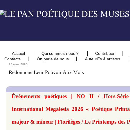
Accueil
Qui sommes-nous ?
Contribuer
Contacts
On parle de nous
AuteurEs & artistes
17 mars 2026
Redonnons Leur Pouvoir Aux Mots
Événements poétiques | NO II / Hors-Série
International Megalesia 2026 « Poétique Printan
majeur & mineur | Florilèges / Le Printemps des 