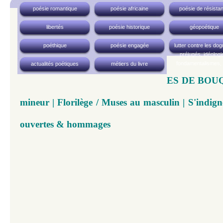
poésie romantique
poésie africaine
poésie de résista
libertés
poésie historique
géopoétique
poéthique
poésie engagée
lutter contre les do
préjugés, idéologi
fondamentalismes, 
actualités poétiques
métiers du livre
ES DE BOUQU
mineur | Florilège / Muses au masculin | S'indigner
ouvertes & hommages