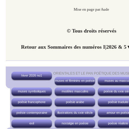
Mise en page par Aude
© Tous droits réservés
Retour aux Sommaires des numéros I|2026 & 5▼
ORIENTALES ET LE PAN POÉTIQUE DES MUS
hiver 2026 no1
muses et féminins en poésie
muses au mascul
muses symboliques
modèles masculins
poésie du xxie siè
poésie francophone
poésie arabe
poésie traduite
poésie contemporaine
illustrations du xxie siècle
amour en poési
exil
nostalgie en poésie
poésie réaliste