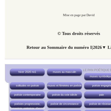
Mise en page par David
© Tous droits réservés
Retour au Sommaire du numéro I|2026▼ Li
LE PAN POÉTIQUE
hiver 2026 no1
muses au masculin
muses symboliqu
solitudes en poésie
muses et féminins en poésie
poésie engagé
poésie contemporaine
poésie du xxie siècle
paix
poésies progressiste,
poésie de circonstance
poésie de résista
humaniste, optimiste, d'espoir