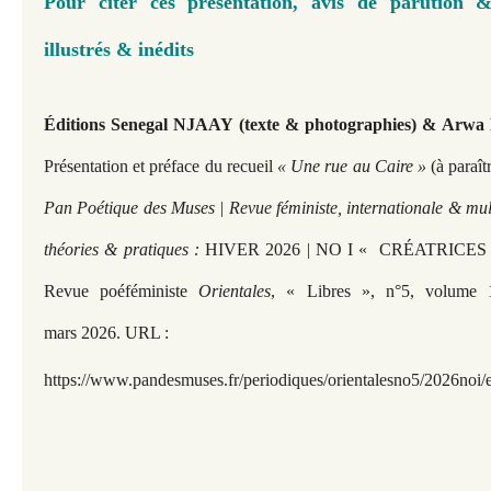
Pour citer ces présentation, avis de parution &
illustrés & inédits
Éditions Senegal NJAAY
(texte & photographies) &
Arwa 
Présentation et préface du recueil
« Une rue au Caire »
(à paraît
Pan Poétique des Muses | Revue féministe, internationale & mult
théories & pratiques :
HIVER 2026 | NO I « CRÉATRICE
Revue poéféministe
Orientales
, « Libres », n°5, volume 
mars 2026. URL :
https://www.pandesmuses.fr/periodiques/orientalesno5/2026noi/