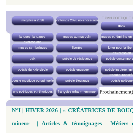
LE PAN POÉTIQUE
megalesia 2026
printemps 2026 no ii hors-série
mots
langues, langages,
muses au masculin
muses et féminins en
expressions
muses symboliques
libertés
lutter pour la liber
d'expression
paix
poésie de résistance
poésie contempora
poésie du xxie siècle
poésie engagée
poésie inspirée, imi
traduite, revisité
poésie mystique ou spirituelle
poésie élégiaque
poésie politique
Prochainement
arts poétiques et réhoriques
françoise urban-menninger
N°I | HIVER 2026 | « CRÉATRICES DE BOUQU
mineur | Articles & témoignages | Métiers 