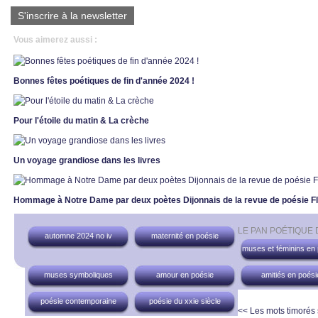
S'inscrire à la newsletter
Vous aimerez aussi :
Bonnes fêtes poétiques de fin d'année 2024 !
Pour l'étoile du matin & La crèche
Un voyage grandiose dans les livres
Hommage à Notre Dame par deux poètes Dijonnais de la revue de poésie Fl
LE PAN POÉTIQUE
automne 2024 no iv
maternité en poésie
muses et féminins en
muses symboliques
amour en poésie
amitiés en poési
poésie contemporaine
poésie du xxie siècle
<< Les mots timorés