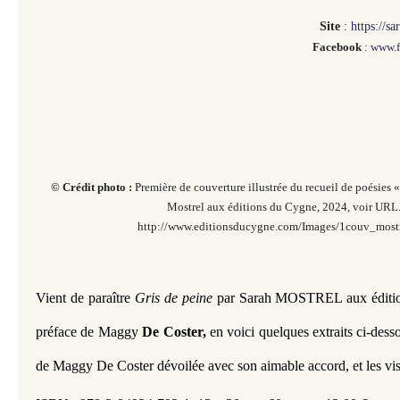
Site
:
https://s
Facebook
:
www.f
© Crédit photo :
Première de couverture illustrée du recueil de poésies «
Mostrel aux éditions du Cygne, 2024, voir URL
http://www.editionsducygne.com/Images/1couv_mostr
Vient de paraître 
Gris de peine
 par
Sarah MOSTREL
aux édit
préface de Maggy
 De Coster,
 en voici quelques extraits ci-desso
de Maggy De Coster dévoilée avec son aimable accord, et les visu