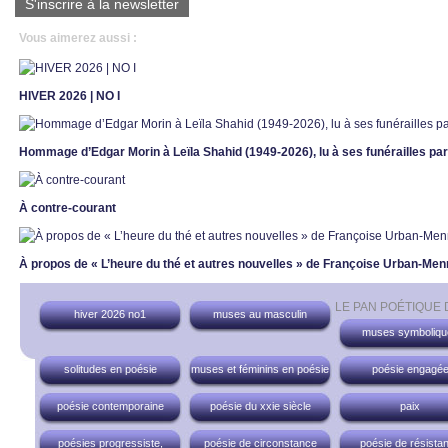
S'inscrire à la newsletter
Vous aimerez aussi :
HIVER 2026 | NO I
Hommage d’Edgar Morin à Leïla Shahid (1949-2026), lu à ses funérailles par
À contre-courant
À propos de « L’heure du thé et autres nouvelles » de Françoise Urban-Men
LE PAN POÉTIQUE
hiver 2026 no1
muses au masculin
muses symboliqu
solitudes en poésie
muses et féminins en poésie
poésie engagé
poésie contemporaine
poésie du xxie siècle
paix
poésies progressiste,
poésie de circonstance
poésie de résista