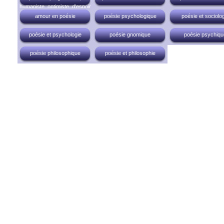
humaniste, optimiste, d'espoir
amour en poésie
poésie psychologique
poésie et sociolog
poésie et psychologie
poésie gnomique
poésie psychiqu
poésie philosophique
poésie et philosophie