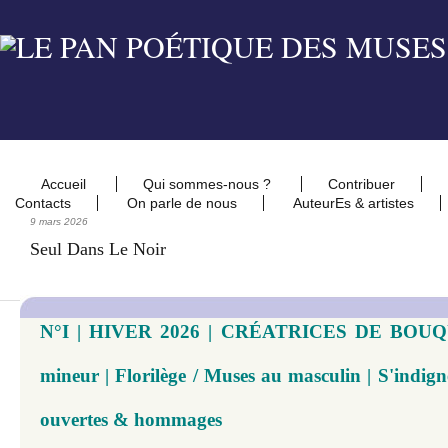
Accueil
Qui sommes-nous ?
Contribuer
Contacts
On parle de nous
AuteurEs & artistes
9 mars 2026
Seul Dans Le Noir
N°I | HIVER 2026 | CRÉATRICES DE BOUQU
mineur | Florilège / Muses au masculin | S'indigner
ouvertes & hommages