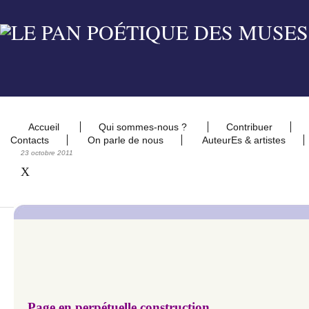
Accueil
Qui sommes-nous ?
Contribuer
Contacts
On parle de nous
AuteurEs & artistes
23 octobre 2011
X
Page en perpétuelle construction