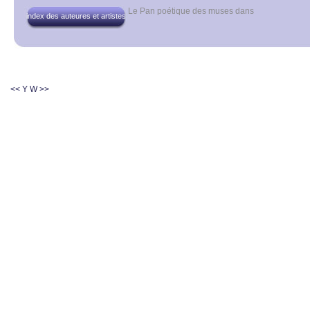
Le Pan poétique des muses
dans
index des auteures et artistes
<< Y
W >>