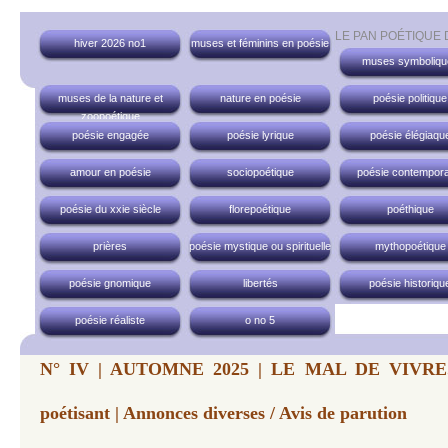
LE PAN POÉTIQUE
hiver 2026 no1
muses et féminins en poésie
muses symboliqu
muses de la nature et
nature en poésie
poésie politique
zoopoétique
poésie engagée
poésie lyrique
poésie élégiaqu
amour en poésie
sociopoétique
poésie contempora
poésie du xxie siècle
florepoétique
poéthique
prières
poésie mystique ou spirituelle
mythopoétique
poésie gnomique
libertés
poésie historiqu
poésie réaliste
o no 5
N° IV | AUTOMNE 2025 | LE MAL DE VIVRE...
poétisant | Annonces diverses / Avis de parution