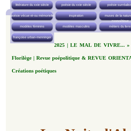
littérature du xxie siècle
poésie du xxie siècle
poésie surréalis
poésie vécue et-ou mémorielle
inspiration
muses de la nature
zoopoétique
modèles féminins
modèles masculins
métiers du livre
françoise urban-menninger
2025 | LE MAL DE VIVRE... » |
Florilège | Revue poépolitique & REVUE ORIENTAL
Créations poétiques