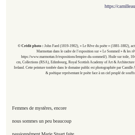
https://camille
© Crédit photo :
John Faed (1819-1902), « Le Rêve du poète » (1881-1882), ac
Marmottan dans le cadre de l’exposition sur « Le Sommeil » & les rêv
https://www.marmottan.fr/expositions/lempire-du-sommeil/). Huile sur toile, 1
cm, Collections (RSA), Edimbourg, Royal Scottish Academy of Art & Architecture 
Ireland. Cette peinture tombée dans le domaine public est photographiée par Camill
& poétique représentant le poète face à un ciel peuplé de souffr
Femmes de mystères, encore
nous sommes un peu beaucoup
passionnément Marie Stuart faite