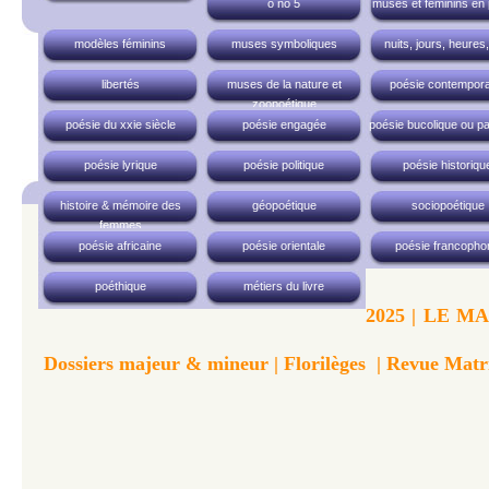
o no 5
muses et féminins en
modèles féminins
muses symboliques
nuits, jours, heures,
libertés
muses de la nature et
poésie contempora
zoopoétique
poésie du xxie siècle
poésie engagée
poésie bucolique ou pa
poésie lyrique
poésie politique
poésie historiqu
histoire & mémoire des
géopoétique
sociopoétique
femmes
poésie africaine
poésie orientale
poésie francopho
poéthique
métiers du livre
2025 | LE MA
Dossiers majeur & mineur | Florilèges | Revue Mat