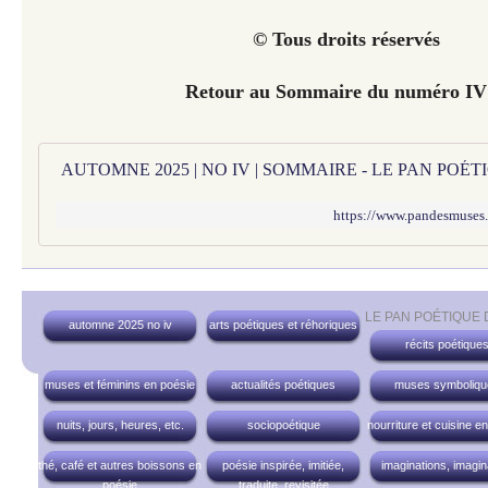
© Tous droits réservés
Retour au Sommaire du numéro I
AUTOMNE 2025 | NO IV | SOMMAIRE - LE PAN POÉ
https://www.pandesmuses
LE PAN POÉTIQUE
automne 2025 no iv
arts poétiques et réhoriques
récits poétique
muses et féminins en poésie
actualités poétiques
muses symboliqu
nuits, jours, heures, etc.
sociopoétique
nourriture et cuisine e
thé, café et autres boissons en
poésie inspirée, imitiée,
imaginations, imagin
poésie
traduite, revisitée