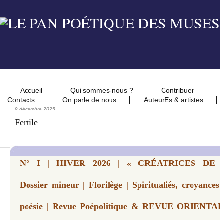
Accueil
Qui sommes-nous ?
Contribuer
Contacts
On parle de nous
AuteurEs & artistes
9 décembre 2025
Fertile
N° I | HIVER 2026 | « CRÉATRICES DE
Dossier mineur | Florilège | Spiritualiés, croyanc
poésie | Revue Poépolitique & REVUE ORIENTAL