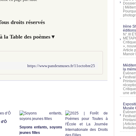
Dossier
| Métier
Pourquoi
photogra
ous droits réservés
Irène Sh
éditions
N° III
à la Table des poèmes
▼
MÉTAPO
Critique
», nouve
Article
Manoir D
Méditer
https://www.pandesmuses.fr/11octobre25
la mémo
Événeme
Festiva
Printani
récepti
Critique
une artis
Exposit
Musée C
Événeme
Festiva
Printani
 d’Ô
| Artic
Soyons enfants, soyons
Invitati
jeunes filles