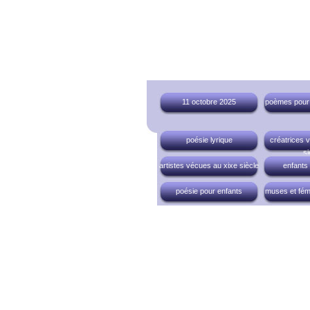
11 octobre 2025
poèmes pour t
poésie lyrique
créatrices 
si
artistes vécues au xixe siècle
enfants
poésie pour enfants
muses et fém