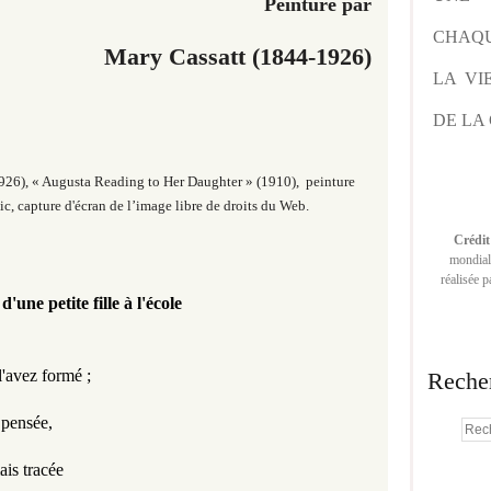
Peinture
par
CHAQU
Mary Cassatt
(1844-1926)
LA VI
DE LA 
26), « Augusta Reading to Her Daughter » (1910), peinture
, capture d'écran de l’image libre de droits du Web.
Crédit
mondiale
réalisée 
d'une petite fille à l'école
l'avez formé ;
Reche
 pensée,
ais tracée