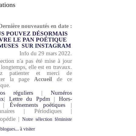
ations
Dernière nouveautés en date :
S POUVEZ DÉSORMAIS
VRE LE PAN POÉTIQUE
MUSES SUR INSTAGRAM
Info du 29 mars 2022.
section n'a pas été mise à jour
 longtemps, elle est en travaux.
lez patienter et merci de
lter la page
Accueil
de ce
ique.
os réguliers
|
Numéros
ux
|
Lettre du Ppdm
|
Hors-
|
Événements poétiques
|
onnaires | Périodiques |
lopédie |
Notre sélection féministe
 blogues... à visiter