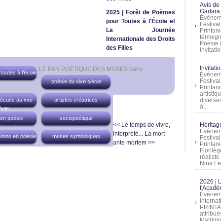
Avis de
Gadara 
2025 | Forêt de Poèmes
Événeme
pour Toutes à l'École et
Festiva
La Journée
Printani
témoign
Internationale des Droits
Poésie 
des Filles
Invitatio
Invitati
LE PAN POÉTIQUE DES MUSES
dans
outes à l'école
Événeme
Festiva
poésie du xixe siècle
Printani
artistiq
diverses
vécues au xxe
artistes créatrices
à...
ècle
 en poésie
sociopoétique
Héritage
<< Le temps de vivre,
Événeme
interprété...
La mort
inins en poésie
muses symboliques
Festiva
ante mortem >>
Printan
Florilè
réalist
Nina Lem
2026 | 
l'Acadé
Événeme
Interna
PRINTAN
attribu
Matrimo