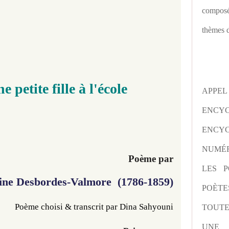
composé
thèmes d
 petite fille à l'école
APPE
ENCY
ENCYC
NUMÉR
Poème par
LES P
ine Desbordes-Valmore (1786-1859)
POÈTE
Poème choisi & transcrit
 par Dina Sahyouni
TOUTE
UNE 