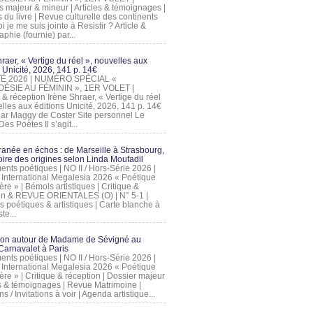
s majeur & mineur | Articles & témoignages |
s du livre | Revue culturelle des continents
 je me suis jointe à Resistir ? Article &
phie (fournie) par...
raer, « Vertige du réel », nouvelles aux
 Unicité, 2026, 141 p. 14€
 ÉTÉ 2026 | NUMÉRO SPÉCIAL «
ÉSIE AU FÉMININ », 1ER VOLET |
 & réception Irène Shraer, « Vertige du réel
lles aux éditions Unicité, 2026, 141 p. 14€
 par Maggy de Coster Site personnel Le
es Poètes Il s’agit...
ranée en échos : de Marseille à Strasbourg,
ire des origines selon Linda Moufadil
nts poétiques | NO II / Hors-Série 2026 |
l International Megalesia 2026 « Poétique
ère » | Bémols artistiques | Critique &
on & REVUE ORIENTALES (O) | N° 5-1 |
s poétiques & artistiques | Carte blanche à
te...
ion autour de Madame de Sévigné au
arnavalet à Paris
nts poétiques | NO II / Hors-Série 2026 |
l International Megalesia 2026 « Poétique
ère » | Critique & réception | Dossier majeur
les & témoignages | Revue Matrimoine |
ons / Invitations à voir | Agenda artistique...