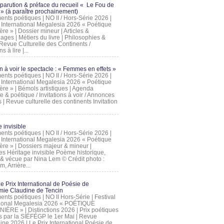
 parution & préface du recueil « Le Fou de
» (à paraître prochainement)
nts poétiques | NO II / Hors-Série 2026 |
l International Megalesia 2026 « Poétique
ère » | Dossier mineur | Articles &
ages | Métiers du livre | Philosophies &
Revue Culturelle des Continents /
ns à lire |...
on à voir le spectacle : « Femmes en effets »
nts poétiques | NO II / Hors-Série 2026 |
l International Megalesia 2026 « Poétique
ère » | Bémols artistiques | Agenda
ue & poétique / Invitations à voir / Annonces
 | Revue culturelle des continents Invitation
 invisible
nts poétiques | NO II / Hors-Série 2026 |
l International Megalesia 2026 « Poétique
ière » | Dossiers majeur & mineur |
ges Héritage invisible Poème historique,
e & vécue par Nina Lem © Crédit photo :
, Arrière...
Le Prix International de Poésie de
mie Claudine de Tencin
nts poétiques | NO II Hors-Série | Festival
tional Megalesia 2026 « POÉTIQUE
IÈRE » | Distinctions 2026 | Prix poétiques
és par la SIÉFÉGP le 1er Mai | Revue
ine 2026 | Le Prix International Poésie de