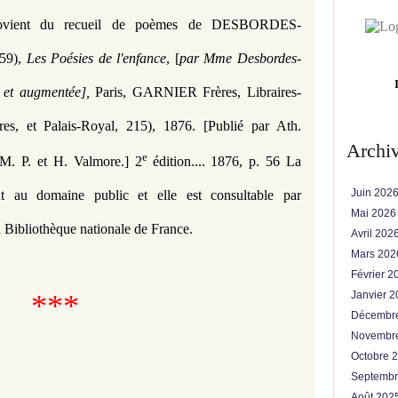
rovient du recueil de poèmes de 
DESBORDES-
59), 
Les Poésies de l'enfance
, [
par Mme Desbordes-
 et augmentée],
 Paris, GARNIER Frères, Libraires-
es, et Palais-Royal, 215), 1876. [Publié par Ath. 
Archi
e 
M. P. et H. Valmore.] 2
édition.... 1876, 
p. 56 La 
Juin 202
nt au domaine public et elle est consultable par 
Mai 202
la Bibliothèque nationale de France.
Avril 202
Mars 20
Février 
Janvier 
***
Décembr
Novembr
Octobre 
Septemb
Août 202