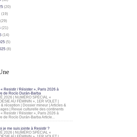
025
(20)
5
(19)
5
(29)
5
(21)
25
(14)
2025
(5)
2025
(8)
Une
 « Resistir / Résister », Paris 2026 à
tive de Rocío Durán-Barba
 ÉTÉ 2026 | NUMÉRO SPÉCIAL «
ÉSIE AU FÉMININ », 1ER VOLET |
 & réception | Dossier mineur | Articles &
ages | Revue culturelle des continents
 « Resistir / Résister », Paris 2026 à
tive de Rocío Durán-Barba Article...
 je me suis jointe à Resistir ?
 ÉTÉ 2026 | NUMÉRO SPÉCIAL «
ÉSIE AU FÉMININ », 1ER VOLET |