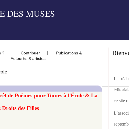
Bienv
s ?
Contribuer
Publications &
AuteurEs & artistes
cole
La rédac
éditoria
rêt de Poèmes pour Toutes à l'École & La
ce site 
Droits des Filles
L’asso
septemb