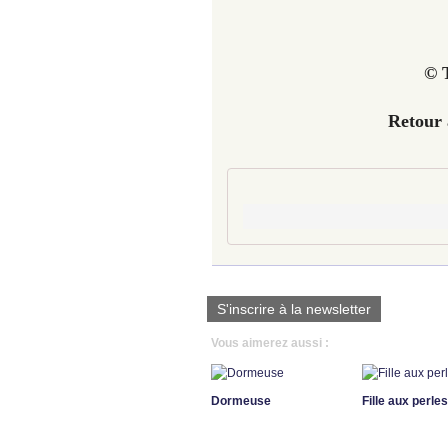
© T
Retour
S'inscrire à la newsletter
Vous aimerez aussi :
Dormeuse
Fille aux perles