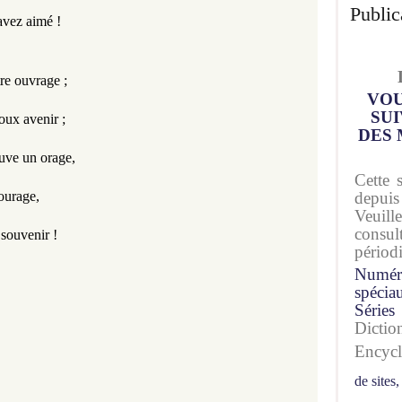
Public
 avez aimé !
tre ouvrage ;
VOU
SUI
oux avenir ;
DES 
uve un orage,
Cette 
ourage,
depuis
Veuil
consu
souvenir !
périod
Numér
spécia
Séries
Dicti
Encyc
de sites,