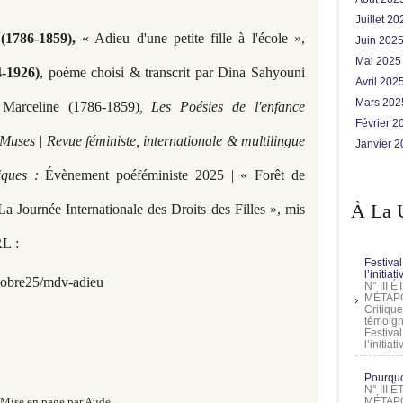
Juillet 2
(1786-1859),
« Adieu d'une petite fille à l'école »,
Juin 202
Mai 202
-1926)
, poème choisi & transcrit par Dina Sahyouni
Avril 202
Mars 20
celine (1786-1859)
, Les Poésies de l'enfance
Février 
uses | Revue féministe, internationale & multilingue
Janvier 
tiques :
Évènement poéféministe 2025 | « Forêt de
À La 
a Journée Internationale des Droits des Filles »
, mis
RL :
Festival
l’initia
tobre25/mdv-adieu
N° III
MÉTAPO
Critique
témoign
Festival
l’initia
Pourquoi
N° III
MÉTAPO
Mise en page par Aude