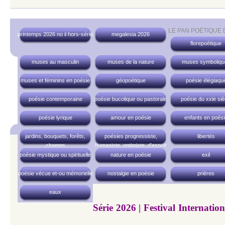
LE PAN POÉTIQUE
printemps 2026 no ii hors-série
megalesia 2026
florepoétique
muses au masculin
muses de la nature
muses symboliqu
muses et féminins en poésie
géopoétique
poésie élégiaqu
poésie contemporaine
poésie bucolique ou pastorale
poésie du xxie siè
poésie lyrique
amour en poésie
enfants en poési
jardins, bouquets, forêts,
poésies progressiste,
libertés
champs
humaniste, optimiste, d'espoir
poésie mystique ou spirituelle
nature en poésie
exil
poésie vécue et-ou mémorielle
nostalgie en poésie
prières
eaux
Série 2026 | Festival Internatio