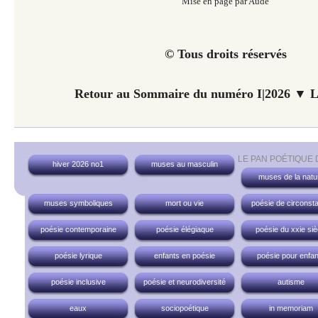
Mise en page par Aude
© Tous droits réservés
Retour au Sommaire du numéro I|2026 ▼ Li
LE PAN POÉTIQUE
hiver 2026 no1
muses au masculin
muses de la natu
muses symboliques
mort ou vie
poésie de circonst
poésie contemporaine
poésie élégiaque
poésie du xxie siè
poésie lyrique
enfants en poésie
poésie pour enfan
poésie inclusive
poésie et neurodiversité
autisme
eaux
sociopoétique
in memoriam