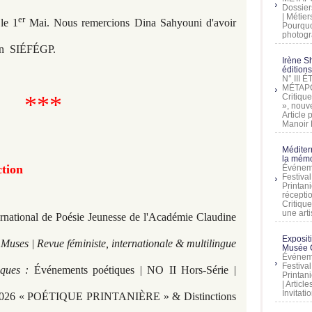
Dossier
| Métier
er
le 1
Mai. Nous remercions Dina Sahyouni d'avoir
Pourquoi
photogra
ion SIÉFÉGP.
Irène Sh
éditions
N° III
MÉTAPO
***
Critique
», nouve
Article
Manoir D
Méditer
la mémo
ction
Événeme
Festiva
Printani
récepti
Critique
une artis
ernational de Poésie Jeunesse de l'Académie Claudine
Exposit
Muses | Revue féministe, internationale & multilingue
Musée C
Événeme
Festiva
tiques :
Événements poétiques | NO II Hors-Série |
Printani
| Artic
Invitati
sia 2026 « POÉTIQUE PRINTANIÈRE » & Distinctions