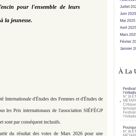
encin pour l'ensemble de leurs
Juillet 2
Juin 202
à la jeunesse.
Mai 202
Avril 202
Mars 20
Février 
Janvier 
À La 
Festival
l’initia
N° III
été Internationale d'Études des Femmes et d'Études de
MÉTAPO
Critique
témoign
ous les Prix internationaux de l'association SIÉFÉGP
Festival
l’initia
ts et sont par conséquent inclusifs.
Pourquoi
N° III
partir du résultat des votes de Mars 2026 pour une
MÉTAPO