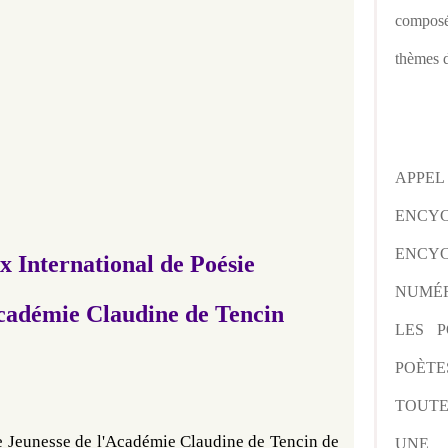
composé
thèmes d
APPE
ENCY
ENCYC
x International de Poésie
NUMÉR
cadémie Claudine de Tencin
LES P
POÈTE
TOUTE
ie Jeunesse de l'Académie Claudine de Tencin de 
UNE 