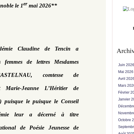
er
noble le 1
 mai 2026**
démie Claudine de Tencin a 
Archi
s femmes de lettres
Mesdames
Juin 202
Mai 202
 CASTELNAU, comtesse de
Avril 202
Mars 20
Marie-Jeanne L’Héritier de
Février 
Janvier 
puisque le puisque le Conseil
Décembr
Novembr
démie leur a décerné à titre
Octobre 
ational de Poésie Jeunesse de
Septemb
Août 202