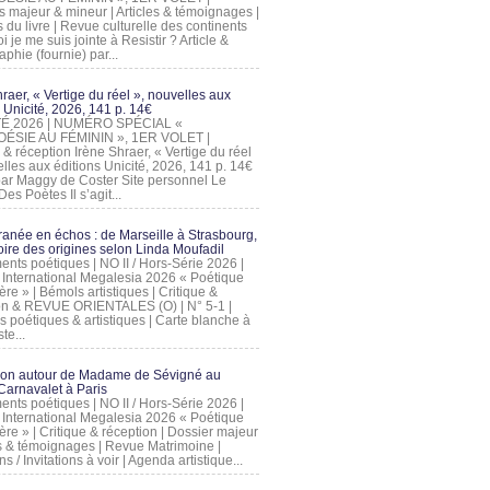
s majeur & mineur | Articles & témoignages |
s du livre | Revue culturelle des continents
 je me suis jointe à Resistir ? Article &
phie (fournie) par...
raer, « Vertige du réel », nouvelles aux
 Unicité, 2026, 141 p. 14€
 ÉTÉ 2026 | NUMÉRO SPÉCIAL «
ÉSIE AU FÉMININ », 1ER VOLET |
 & réception Irène Shraer, « Vertige du réel
lles aux éditions Unicité, 2026, 141 p. 14€
 par Maggy de Coster Site personnel Le
es Poètes Il s’agit...
ranée en échos : de Marseille à Strasbourg,
ire des origines selon Linda Moufadil
nts poétiques | NO II / Hors-Série 2026 |
l International Megalesia 2026 « Poétique
ère » | Bémols artistiques | Critique &
on & REVUE ORIENTALES (O) | N° 5-1 |
s poétiques & artistiques | Carte blanche à
te...
ion autour de Madame de Sévigné au
arnavalet à Paris
nts poétiques | NO II / Hors-Série 2026 |
l International Megalesia 2026 « Poétique
ère » | Critique & réception | Dossier majeur
les & témoignages | Revue Matrimoine |
ons / Invitations à voir | Agenda artistique...