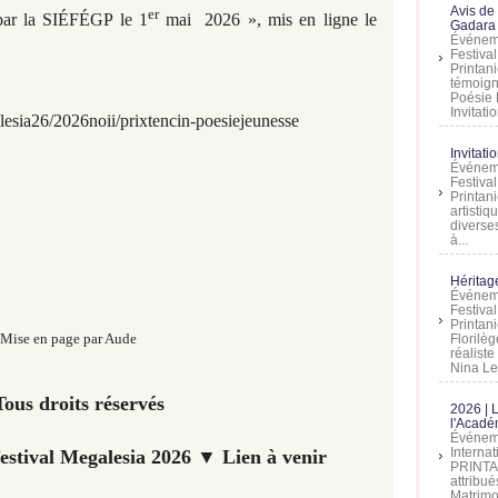
Avis de
er
 par la SIÉFÉGP le 1
mai 2026 », mis en ligne le
Gadara 
Événeme
Festiva
Printani
témoign
Poésie 
Invitatio
esia26/2026noii/prixtencin-poesiejeunesse
Invitati
Événeme
Festiva
Printani
artistiq
diverses
à...
Héritage
Événeme
Festiva
Printan
Mise en page par Aude
Florilè
réalist
Nina Lem
ous droits réservés
2026 | 
l'Acadé
Événeme
Interna
festival Megalesia 2026 ▼ Lien à venir
PRINTAN
attribu
Matrimo