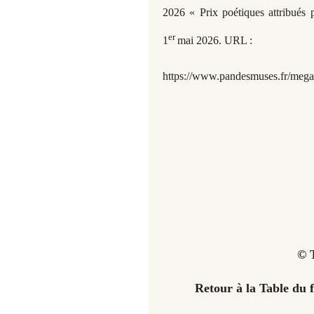
2026 « Prix poétiques attribués
er
1
mai 2026. URL :
https://www.pandesmuses.fr/megal
© T
Retour à la Table du 