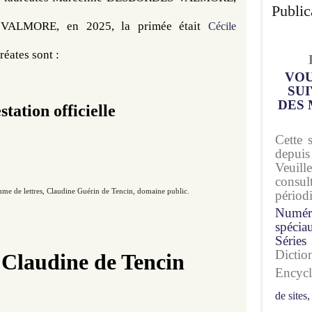
Public
VALMORE, en 2025, la primée était 
Cécile
réates sont :
VOU
SUI
DES 
station officielle
Cette 
depuis
Veuil
consu
me de lettres, Claudine Guérin de Tencin, domaine public​​​​​​.
périod
Numér
spécia
Séries
Dicti
Claudine de Tencin
Encyc
de sites,