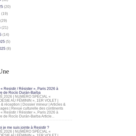
025
(20)
5
(19)
5
(29)
5
(21)
25
(14)
2025
(5)
2025
(8)
Une
 « Resistir / Résister », Paris 2026 à
tive de Rocío Durán-Barba
 ÉTÉ 2026 | NUMÉRO SPÉCIAL «
ÉSIE AU FÉMININ », 1ER VOLET |
 & réception | Dossier mineur | Articles &
ages | Revue culturelle des continents
 « Resistir / Résister », Paris 2026 à
tive de Rocío Durán-Barba Article...
 je me suis jointe à Resistir ?
 ÉTÉ 2026 | NUMÉRO SPÉCIAL «
ÉSIE AU FÉMININ », 1ER VOLET |