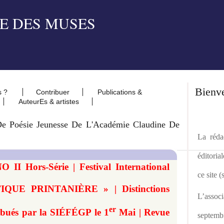
Bienv
s ?
Contribuer
Publications &
AuteurEs & artistes
 De Poésie Jeunesse De L'Académie Claudine De
La rédac
éditoria
O II Hors-Série | Festival International
ce site 
IQUE PRINTANIÈRE » | Distinctions
L’asso
er
ribués par la SIÉFÉGP le 1
Mai | Revue
septemb