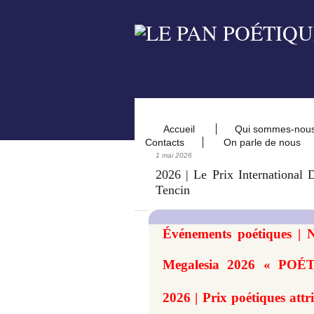
Accueil
Qui sommes-nou
Contacts
On parle de nous
1 mai 2026
2026 | Le Prix International
Tencin
Événements poétiques | N
Megalesia 2026 « POÉT
2026 | Prix poétiques att