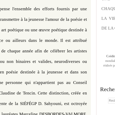
CHAQU
ense l'ensemble des efforts fournis par une 
LA VI
ransmettre à la jeunesse l'amour de la poésie et 
DE LA 
n art poétique ou une œuvre poétique destinée à 
ce ou ailleurs dans le monde. Il est attribué 
de chaque année afin de célébrer les artistes 
Crédit
mondiale
 non binaires et valides, neurodiverses ou 
réalisée 
 en poésie destinée à la jeunesse et dans son 
ne personne qui n'appartient pas au Conseil 
Reche
laudine de Tencin. Cette distinction, créée en 
nte de la SIÉFÉGP D. Sahyouni, est octroyée 
ux lauréates Marceline DESBORDES-VALMORE, 