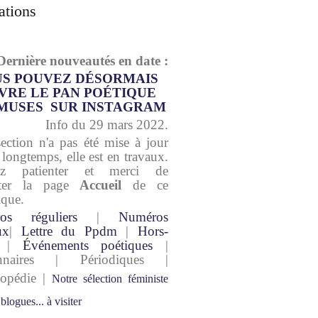
ations
Dernière nouveautés en date :
S POUVEZ DÉSORMAIS
VRE LE PAN POÉTIQUE
MUSES SUR INSTAGRAM
Info du 29 mars 2022.
section n'a pas été mise à jour
 longtemps, elle est en travaux.
lez patienter et merci de
lter la page
Accueil
de ce
ique.
os réguliers
|
Numéros
ux
|
Lettre du Ppdm
|
Hors-
|
Événements poétiques
|
onnaires | Périodiques |
lopédie |
Notre sélection féministe
 blogues... à visiter