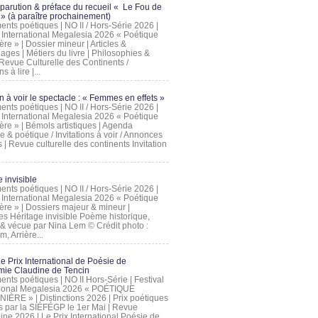
 parution & préface du recueil « Le Fou de
» (à paraître prochainement)
nts poétiques | NO II / Hors-Série 2026 |
l International Megalesia 2026 « Poétique
ère » | Dossier mineur | Articles &
ages | Métiers du livre | Philosophies &
Revue Culturelle des Continents /
ns à lire |...
on à voir le spectacle : « Femmes en effets »
nts poétiques | NO II / Hors-Série 2026 |
l International Megalesia 2026 « Poétique
ère » | Bémols artistiques | Agenda
ue & poétique / Invitations à voir / Annonces
 | Revue culturelle des continents Invitation
 invisible
nts poétiques | NO II / Hors-Série 2026 |
l International Megalesia 2026 « Poétique
ière » | Dossiers majeur & mineur |
ges Héritage invisible Poème historique,
e & vécue par Nina Lem © Crédit photo :
, Arrière...
Le Prix International de Poésie de
mie Claudine de Tencin
nts poétiques | NO II Hors-Série | Festival
tional Megalesia 2026 « POÉTIQUE
IÈRE » | Distinctions 2026 | Prix poétiques
és par la SIÉFÉGP le 1er Mai | Revue
ine 2026 | Le Prix International Poésie de