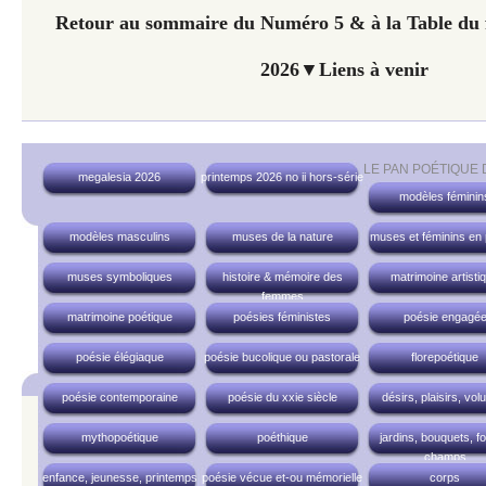
Retour au sommaire du Numéro 5 & à la Table du f
2026▼Liens à venir
LE PAN POÉTIQUE
megalesia 2026
printemps 2026 no ii hors-série
modèles féminin
modèles masculins
muses de la nature
muses et féminins en
muses symboliques
histoire & mémoire des
matrimoine artisti
femmes
matrimoine poétique
poésies féministes
poésie engagé
poésie élégiaque
poésie bucolique ou pastorale
florepoétique
poésie contemporaine
poésie du xxie siècle
désirs, plaisirs, vol
mythopoétique
poéthique
jardins, bouquets, fo
champs
enfance, jeunesse, printemps
poésie vécue et-ou mémorielle
corps