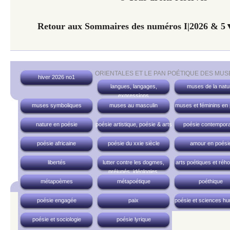
Retour aux Sommaires des numéros I|2026 & 5▼
ORIENTALES ET LE PAN POÉTIQUE DES MUS
hiver 2026 no1
langues, langages,
muses de la natu
expressions
muses symboliques
muses au masculin
muses et féminins en
nature en poésie
poésie artistique, poésie & arts
poésie contempora
poésie africaine
poésie du xxie siècle
amour en poési
libertés
lutter contre les dogmes,
arts poétiques et réh
préjugés, idéologies,
fondamentalismes, etc.
métapoèmes
métapoétique
poéthique
poésie engagée
paix
poésie et sciences h
poésie et sociologie
poésie lyrique