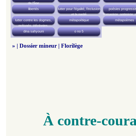
de l'âge
libertés
lutter pour l'égalité, l'inclusion
poésies progressis
et la parité
humaniste, optimiste, 
lutter contre les dogmes,
métapoétique
métapoèmes
préjugés, idéologies,
fondamentalismes, etc.
dina sahyouni
o no 5
» | Dossier mineur | Florilège
À contre-cour