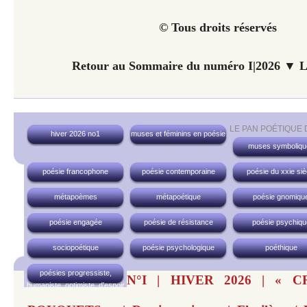
© Tous droits réservés
Retour au Sommaire du numéro I|2026 ▼ Li
LE PAN POÉTIQUE
hiver 2026 no1
muses et féminins en poésie
muses symboliqu
poésie francophone
poésie contemporaine
poésie du xxie siè
métapoèmes
métapoétique
poésie gnomiqu
poésie engagée
poésie de résistance
poésie psychiqu
sociopoétique
poésie psychologique
poéthique
poésies progressiste,
N°I | HIVER 2026 | « 
humaniste, optimiste, d'espoir