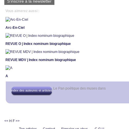
S'inscrire à la newsletter
Vous aimerez aussi :
Arc-En-Ciel
REVUE O | Index nominum biographique
REVUE MDV | Index nominum biographique
A
Le Pan poétique des muses
dans
index des auteures et artistes
<< H
F >>