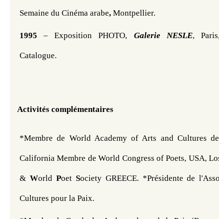
Semaine du Cinéma arabe
, 
Montpellier.
1995
 – Exposition PHOTO, 
Galerie NESLE
, Paris
Catalogue. 
Activités complémentaires 
*Membre de World Academy of Arts and Cultures de 
California Membre de World Congress of Poets, USA, Los 
& 
W
orld 
P
oet 
S
ociety GREECE. *Présidente de l'Asso
Cultures pour la Paix.  