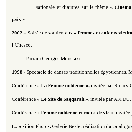
Nationale et d’autres sur le thème
 « Cinéma 
paix »      
2002 – 
S
oirée de soutien aux
 « femmes et enfants victim
l’Unesco.
Parrain Georges Moustaki.              
1998 - 
S
pectacle de danses traditionnelles égyptiennes,
M
Conférence
 « La Femme nubienne », 
invitée par Rotary C
Conférence
 « Le Site de Saqqarah », 
invitée par AFFDU. 
Conférence « 
Femme nubienne et mode de vie
 », invitée
Exposition Photos
, 
Galerie Nesle, réalisation du catalogu