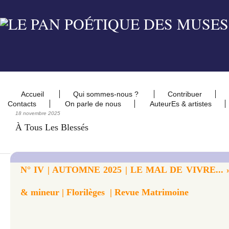
Accueil
Qui sommes-nous ?
Contribuer
Contacts
On parle de nous
AuteurEs & artistes
18 novembre 2025
À Tous Les Blessés
N° IV | AUTOMNE 2025 | LE MAL DE VIVRE... » 
& mineur | Florilèges | Revue Matrimoine