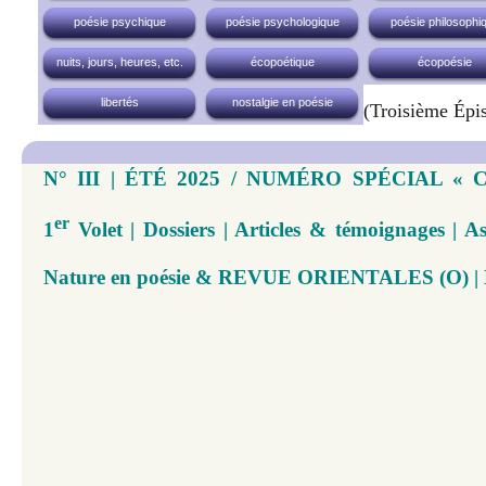
poésie psychique
poésie psychologique
poésie philosophi
nuits, jours, heures, etc.
écopoétique
écopoésie
libertés
nostalgie en poésie
(troisième Épi
N° III | ÉTÉ 2025 / NUMÉRO SPÉCIAL « 
er
1
Volet | Dossiers | Articles & témoignages | 
Nature en poésie & REVUE ORIENTALES (O) | N°