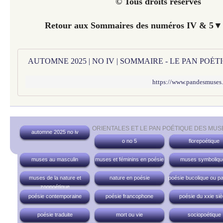
© Tous droits réservés
Retour aux Sommaires des numéros IV & 5▼ 
AUTOMNE 2025 | NO IV | SOMMAIRE - LE PAN POÉ
https://www.pandesmuses
ORIENTALES ET LE PAN POÉTIQUE DES MUS
automne 2025 no iv
o no 5
florepoétique
muses au masculin
muses et féminins en poésie
muses symboliqu
muses de la nature et
nature en poésie
poésie bucolique ou pa
zoopoétique
poésie contemporaine
poésie francophone
poésie du xxie siè
poésie traduite
mort ou vie
sociopoétique