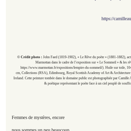
https://camille
© Crédit photo :
John Faed (1819-1902), « Le Rêve du poète » (1881-1882), ac
Marmottan dans le cadre de l’exposition sur « Le Sommeil » & les rêv
https://www.marmottan.fr/expositions/lempire-du-sommeil/). Huile sur toile, 1
cm, Collections (RSA), Edimbourg, Royal Scottish Academy of Art & Architecture 
Ireland. Cette peinture tombée dans le domaine public est photographiée par Camill
& poétique représentant le poète face à un ciel peuplé de souffr
Femmes de mystères, encore
nous sommes un peu beaucoup