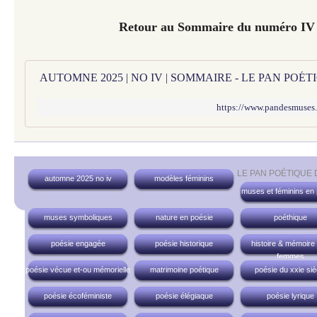
Retour au Sommaire du numéro I
AUTOMNE 2025 | NO IV | SOMMAIRE - LE PAN POÉ
https://www.pandesmuses
LE PAN POÉTIQUE
automne 2025 no iv
modèles féminins
muses et féminins en
muses symboliques
nature en poésie
poéthique
poésie engagée
poésie historique
histoire & mémoire
femmes
poésie vécue et-ou mémorielle
matrimoine poétique
poésie du xxie siè
poésie écoféministe
poésie élégiaque
poésie lyrique