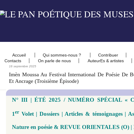
Accueil
Qui sommes-nous ?
Contribuer
Contacts
On parle de nous
AuteurEs & artistes
16 septembre 2025
Imèn Moussa Au Festival International De Poésie De B
Et Ancrage (troisième Épisode)
N° III | ÉTÉ 2025 / NUMÉRO SPÉCIAL « 
er
1
Volet | Dossiers | Articles & témoignages | 
Nature en poésie & REVUE ORIENTALES (O) | N°