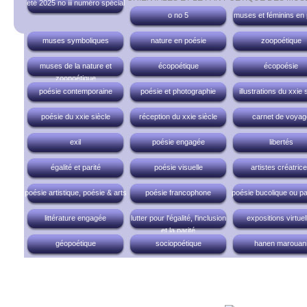
été 2025 no iii numéro spécial
o no 5
muses et féminins en
muses symboliques
nature en poésie
zoopoétique
muses de la nature et
écopoétique
écopoésie
zoopoétique
poésie contemporaine
poésie et photographie
illustrations du xxie 
poésie du xxie siècle
réception du xxie siècle
carnet de voyag
exil
poésie engagée
libertés
égalité et parité
poésie visuelle
artistes créatric
poésie artistique, poésie & arts
poésie francophone
poésie bucolique ou pa
littérature engagée
lutter pour l'égalité, l'inclusion
expositions virtuel
et la parité
géopoétique
sociopoétique
hanen marouan