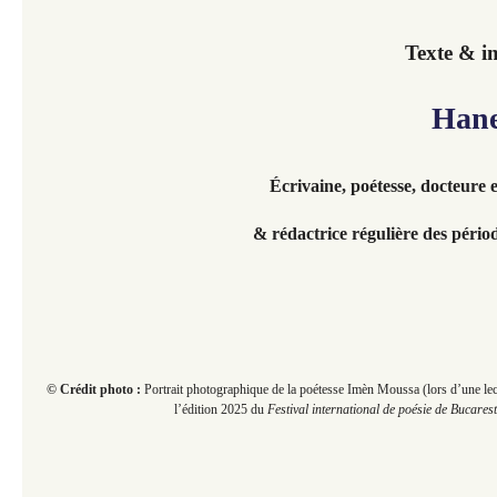
Texte & i
Hanen
Écrivaine,
poétesse, docteure e
& rédactrice régulière des péri
© Crédit photo :
Portrait photographique de la poétesse Imèn Moussa (lors d’une lec
l’édition 2025 du
Festival international de poésie de Bucarest