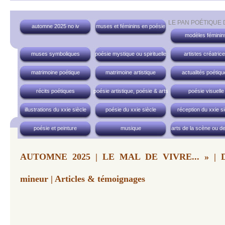
LE PAN POÉTIQUE
automne 2025 no iv
muses et féminins en poésie
modèles féminin
muses symboliques
poésie mystique ou spirituelle
artistes créatric
matrimoine poétique
matrimoine artistique
actualités poétiq
récits poétiques
poésie artistique, poésie & arts
poésie visuelle
illustrations du xxie siècle
poésie du xxie siècle
réception du xxie si
poésie et peinture
musique
arts de la scène ou de
AUTOMNE 2025 | LE MAL DE VIVRE... » | Do
mineur | Articles & témoignages