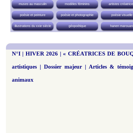
muses au masculin
modèles féminins
artistes créatric
poésie et peinture
poésie et photographie
poésie visuelle
illustrations du xxie siècle
géopoétique
hanen marouan
N°I | HIVER 2026 | « CRÉATRICES DE BOUQ
artistiques | Dossier majeur | Articles & témoi
animaux