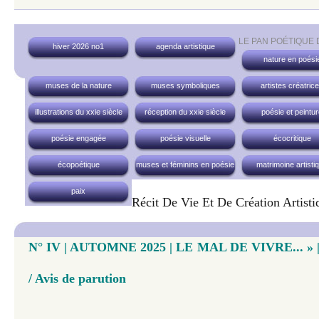
LE PAN POÉTIQUE
hiver 2026 no1
agenda artistique
nature en poési
muses de la nature
muses symboliques
artistes créatric
illustrations du xxie siècle
réception du xxie siècle
poésie et peintu
poésie engagée
poésie visuelle
écocritique
écopoétique
muses et féminins en poésie
matrimoine artisti
paix
Récit De Vie Et De Création Artisti
N° IV | AUTOMNE 2025 | LE MAL DE VIVRE... » | 
/ Avis de parution