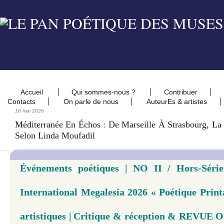
Accueil
Qui sommes-nous ?
Contribuer
Contacts
On parle de nous
AuteurEs & artistes
16 mai 2026
Méditerranée En Échos : De Marseille À Strasbourg, L
Selon Linda Moufadil
Événements poétiques | NO II / Hors-Série
International Megalesia 2026 « Poétique Print
artistiques | Critique & réception & REVU