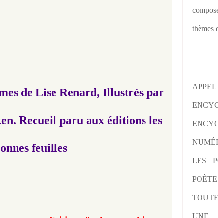
composé
thèmes d
APPE
mes de Lise Renard, Illustrés par
ENCY
. Recueil paru aux éditions les
ENCYC
NUMÉR
onnes feuilles
LES P
POÈTE
TOUTE
UNE 