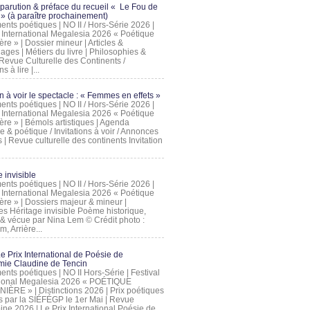
 parution & préface du recueil « Le Fou de
» (à paraître prochainement)
nts poétiques | NO II / Hors-Série 2026 |
l International Megalesia 2026 « Poétique
ère » | Dossier mineur | Articles &
ages | Métiers du livre | Philosophies &
Revue Culturelle des Continents /
ns à lire |...
on à voir le spectacle : « Femmes en effets »
nts poétiques | NO II / Hors-Série 2026 |
l International Megalesia 2026 « Poétique
ère » | Bémols artistiques | Agenda
ue & poétique / Invitations à voir / Annonces
 | Revue culturelle des continents Invitation
 invisible
nts poétiques | NO II / Hors-Série 2026 |
l International Megalesia 2026 « Poétique
ière » | Dossiers majeur & mineur |
ges Héritage invisible Poème historique,
e & vécue par Nina Lem © Crédit photo :
, Arrière...
Le Prix International de Poésie de
mie Claudine de Tencin
nts poétiques | NO II Hors-Série | Festival
tional Megalesia 2026 « POÉTIQUE
IÈRE » | Distinctions 2026 | Prix poétiques
és par la SIÉFÉGP le 1er Mai | Revue
ine 2026 | Le Prix International Poésie de