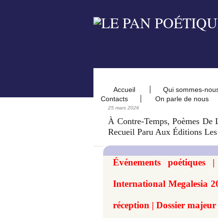
Accueil
Qui sommes-nou
Contacts
On parle de nous
25 mars 2026
À Contre-Temps, Poèmes De Li
Recueil Paru Aux Éditions Les
Événements poétiques |
International Megalesia 2
réception | Dossier majeur