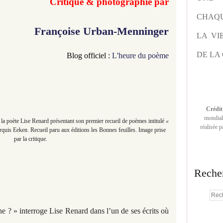
Critique & photographie par
CHAQU
Françoise Urban-Menninger
LA VI
DE LA 
Blog officiel
:
L'heure du poème
Crédit
mondiale
la poète Lise Renard présentant son premier recueil de poèmes intitulé
«
réalisée 
quis Eeken. Recueil paru aux éditions les Bonnes feuilles. Image prise
par la critique.
Reche
ne ? » interroge Lise Renard dans l’un de ses écrits où