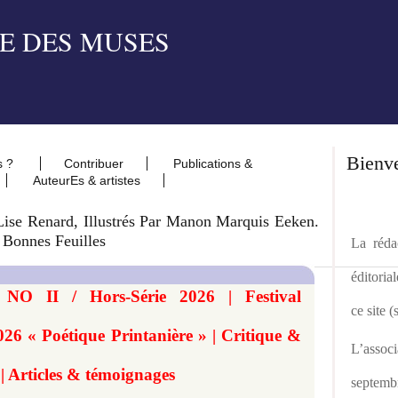
Bienv
s ?
Contribuer
Publications &
AuteurEs & artistes
se Renard, Illustrés Par Manon Marquis Eeken.
 Bonnes Feuilles
La rédac
éditoria
 NO II / Hors-Série 2026 | Festival
ce site 
026 « Poétique Printanière » | Critique &
L’asso
 | Articles & témoignages
septemb