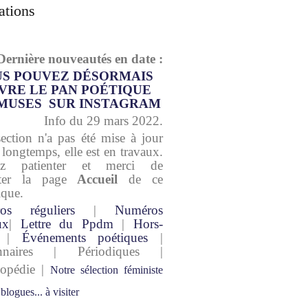
ations
Dernière nouveautés en date :
S POUVEZ DÉSORMAIS
VRE LE PAN POÉTIQUE
MUSES SUR INSTAGRAM
Info du 29 mars 2022.
section n'a pas été mise à jour
 longtemps, elle est en travaux.
lez patienter et merci de
lter la page
Accueil
de ce
ique.
os réguliers
|
Numéros
ux
|
Lettre du Ppdm
|
Hors-
|
Événements poétiques
|
onnaires | Périodiques |
lopédie |
Notre sélection féministe
 blogues... à visiter