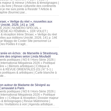
s majeur & mineur | Articles & témoignages |
s du livre | Revue culturelle des continents
 je me suis jointe à Resistir ? Article &
phie (fournie) par...
raer, « Vertige du réel », nouvelles aux
 Unicité, 2026, 141 p. 14€
 ÉTÉ 2026 | NUMÉRO SPÉCIAL «
ÉSIE AU FÉMININ », 1ER VOLET |
 & réception Irène Shraer, « Vertige du réel
lles aux éditions Unicité, 2026, 141 p. 14€
 par Maggy de Coster Site personnel Le
es Poètes Il s’agit...
ranée en échos : de Marseille à Strasbourg,
ire des origines selon Linda Moufadil
nts poétiques | NO II / Hors-Série 2026 |
l International Megalesia 2026 « Poétique
ère » | Bémols artistiques | Critique &
on & REVUE ORIENTALES (O) | N° 5-1 |
s poétiques & artistiques | Carte blanche à
te...
ion autour de Madame de Sévigné au
arnavalet à Paris
nts poétiques | NO II / Hors-Série 2026 |
l International Megalesia 2026 « Poétique
ère » | Critique & réception | Dossier majeur
les & témoignages | Revue Matrimoine |
ons / Invitations à voir | Agenda artistique...