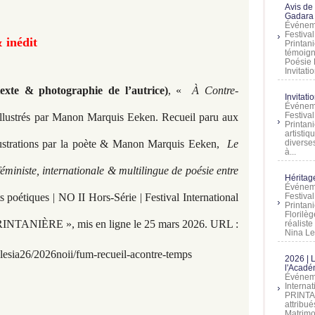
Avis de
Gadara 
Événeme
Festiva
& inédit
Printani
témoign
Poésie 
Invitatio
exte & photographie de l’autrice)
, «
À Contre-
Invitati
Événeme
Festiva
Illustrés par Manon Marquis Eeken. Recueil paru aux
Printani
artistiq
illustrations par la poète & Manon Marquis Eeken,
Le
diverses
à...
ministe, internationale & multilingue de poésie entre
Héritage
Événeme
poétiques | NO II Hors-Série | Festival International
Festiva
Printan
Florilè
NTANIÈRE », mis en ligne le 25 mars 2026. URL :
réalist
Nina Lem
esia26/2026noii/fum-recueil-acontre-temps
2026 | 
l'Acadé
Événeme
Interna
PRINTAN
attribu
Matrimo