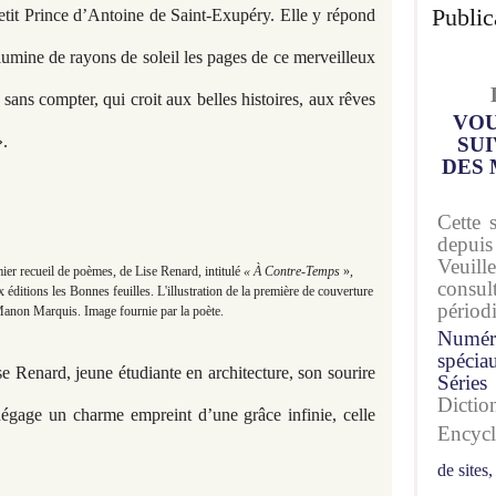
Public
Petit Prince d’Antoine de Saint-Exupéry. Elle y répond
lumine de rayons de soleil les pages de ce merveilleux
e sans compter, qui croit aux belles histoires, aux rêves
VOU
».
SUI
DES 
Cette 
depuis
Veuil
er recueil de poèmes, de Lise Renard, intitulé
« À Contre-Temps
»,
consu
ditions les Bonnes feuilles. L'illustration de la première de couverture
périod
 Manon Marquis. Image fournie par la poète.
Numér
spécia
 Renard, jeune étudiante en architecture, son sourire
Séries
Dicti
dégage un charme empreint d’une grâce infinie, celle
Encyc
de sites,