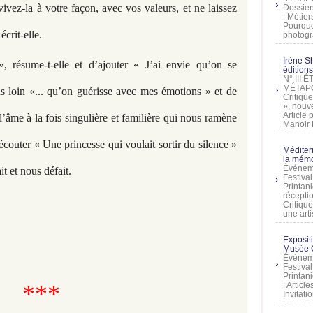
ivez-la à votre façon, avec vos valeurs, et ne laissez
Dossier
| Métier
Pourquoi
crit-elle.
photogra
Irène Sh
 résume-t-elle et d’ajouter « J’ai envie qu’on se
éditions
N° III
MÉTAPO
s loin «... qu’on guérisse avec mes émotions » et de
Critique
», nouve
Article
l’âme à la fois singulière et familière qui nous ramène
Manoir D
outer « Une princesse qui voulait sortir du silence »
Méditer
la mémo
Événeme
it et nous défait.
Festiva
Printani
récepti
Critique
une artis
Exposit
Musée C
Événeme
Festiva
Printani
***
| Artic
Invitati