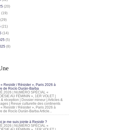
025
(20)
5
(19)
5
(29)
5
(21)
25
(14)
2025
(5)
2025
(8)
Une
 « Resistir / Résister », Paris 2026 à
tive de Rocío Durán-Barba
 ÉTÉ 2026 | NUMÉRO SPÉCIAL «
ÉSIE AU FÉMININ », 1ER VOLET |
 & réception | Dossier mineur | Articles &
ages | Revue culturelle des continents
 « Resistir / Résister », Paris 2026 à
tive de Rocío Durán-Barba Article...
 je me suis jointe à Resistir ?
 ÉTÉ 2026 | NUMÉRO SPÉCIAL «
ÉSIE AU FÉMININ », 1ER VOLET |