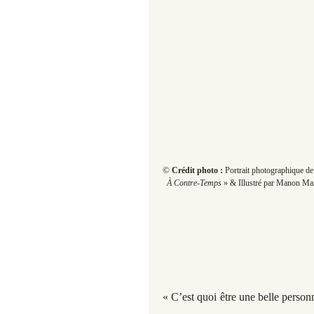
©
Crédit photo :
Portrait photographique de 
À Contre-Temps
» & Illustré par Manon Mar
« C’est quoi être une belle person