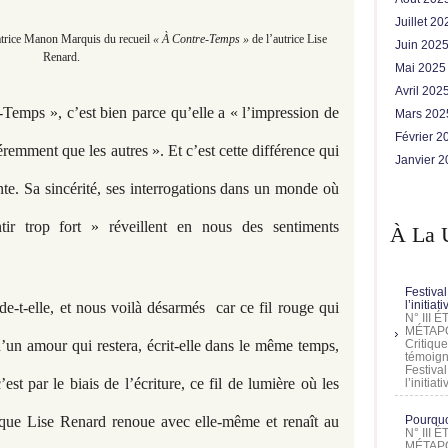
Juillet 2
ratrice Manon Marquis du recueil
« À Contre-Temps »
de l’autrice Lise
Juin 202
Renard.
Mai 202
Avril 202
-Temps », c’est bien parce qu’elle a « l’impression de
Mars 20
Février 
féremment que les autres ». Et c’est cette différence qui
Janvier 
nte. Sa sincérité, ses interrogations dans un monde où
tir trop fort » réveillent en nous des sentiments
À La 
Festival
l’initia
t-elle, et nous voilà désarmés car ce fil rouge qui
N° III
MÉTAPO
u d’un amour qui restera, écrit-elle dans le même temps,
Critique
témoign
Festival
st par le biais de l’écriture, ce fil de lumière où les
l’initia
s que Lise Renard renoue avec elle-même et renaît au
Pourquoi
N° III
MÉTAPO