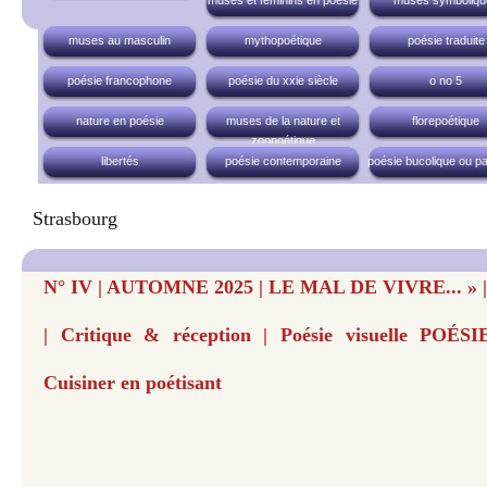
muses et féminins en poésie
muses symboliqu
muses au masculin
mythopoétique
poésie traduite
poésie francophone
poésie du xxie siècle
o no 5
nature en poésie
muses de la nature et
florepoétique
zoopoétique
libertés
poésie contemporaine
poésie bucolique ou pa
Strasbourg
N° IV | AUTOMNE 2025 | LE MAL DE VIVRE... » | B
| Critique & réception | Poésie visuelle POÉSIE
Cuisiner en poétisant