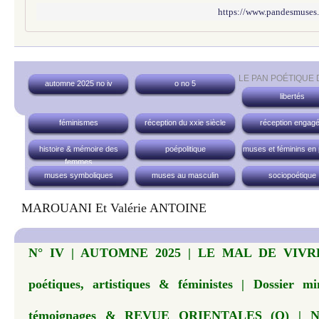
https://www.pandesmuses
LE PAN POÉTIQUE
automne 2025 no iv
o no 5
libertés
féminismes
réception du xxie siècle
réception engag
histoire & mémoire des
poépolitique
muses et féminins en
femmes
muses symboliques
muses au masculin
sociopoétique
MAROUANI Et Valérie ANTOINE
N° IV | AUTOMNE 2025 | LE MAL DE VIVRE...
poétiques, artistiques & féministes | Dossier m
témoignages & REVUE ORIENTALES (O) | N° 