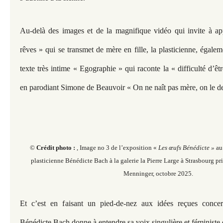
Au-delà des images et de la magnifique vidéo qui invite à app
rêves » qui se transmet de mère en fille, la plasticienne, égalem
texte très intime « Egographie » qui raconte la « difficulté d’êtr
en parodiant Simone de Beauvoir « On ne naît pas mère, on le de
©
Crédit photo :
, Image no 3 de l’exposition «
Les œufs Bénédicte »
au
plasticienne Bénédicte Bach à la galerie la Pierre Large à Strasbourg pr
Menninger, octobre 2025.
Et c’est en faisant un pied-de-nez aux idées reçues concer
Bénédicte Bach donne à entendre sa voix singulière et féministe