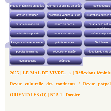
muses et féminins en poésie
nourriture et cuisine en poésie
sociopoétique
artistes créatrices
créatrices vécues au xxie
illustrations du xxie 
siècles
muses au masculin
nature en poésie
muses de la nature
zoopoétique
maternité en poésie
amour en poésie
enfants en poési
françoise urban-menninger
poésie engagée
féminismes
poésies féministes
réception engagée
réception du xxie si
mythopoétique
poéthique
2025 | LE MAL DE VIVRE... » | Réflexions féministe
Revue culturelle des continents / Revue poép
ORIENTALES (O) | N° 5-1 | Dossier