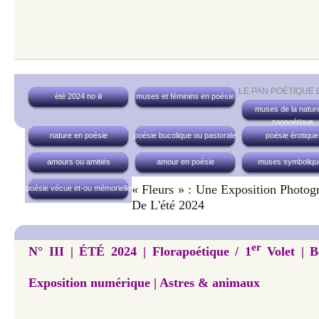
LE PAN POÉTIQUE
été 2024 no iii
muses et féminins en poésie
muses de la nature
zoopoétique
nature en poésie
poésie bucolique ou pastorale
poésie érotique
amours ou amitiés
amour en poésie
muses symboliqu
« Fleurs » : Une Exposition Photo
poésie vécue et-ou mémorielle
De L'été 2024
er
N° III | ÉTÉ 2024 | Florapoétique / 1
Volet | B
Exposition numérique | Astres & animaux