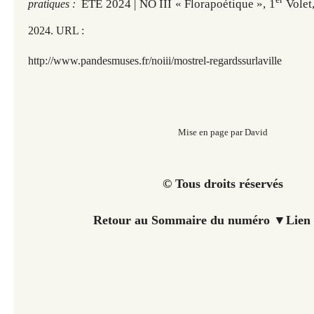
ÉTÉ 2024 | NO III « Florapoétique », 1
Volet
pratiques :
2
024. URL :
http://www.pandesmuses.fr
/noiii/mostrel-regardssurlaville
Mise en page par David
© Tous droits réservés
Retour au Sommaire du numéro
▼
Lien 