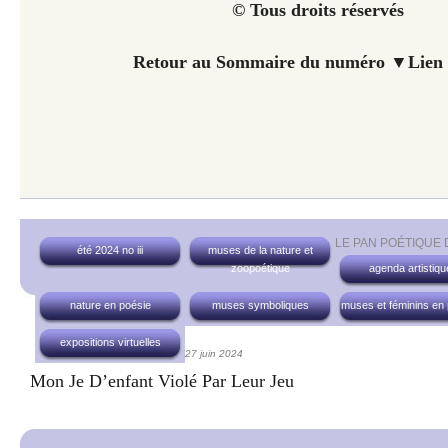
© Tous droits réservés
Retour au Sommaire du numéro
▼
Lien 
LE PAN POÉTIQUE
été 2024 no iii
muses de la nature et
zoopoétique
agenda artistiqu
nature en poésie
muses symboliques
muses et féminins en
expositions virtuelles
27 juin 2024
Mon Je D’enfant Violé Par Leur Jeu