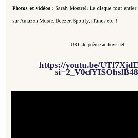
​​​​​​Photos et vidéos
 : Sarah Mostrel. Le disque tout entier
sur Amazon Music, Deezer, Spotify, iTunes etc. !
​​
URL du poème audiovisuel :
https://youtu.be/UTf7Xjd
si=2_V0cfYISOhslB48