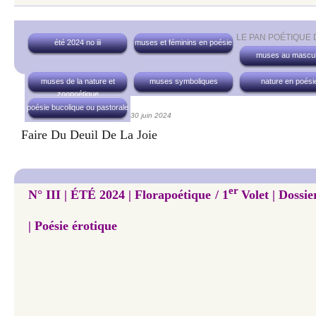
LE PAN POÉTIQUE
été 2024 no iii
muses et féminins en poésie
muses au mascul
muses de la nature et
muses symboliques
nature en poési
zoopoétique
poésie bucolique ou pastorale
30 juin 2024
Faire Du Deuil De La Joie
er
N° III | ÉTÉ 2024 | Florapoétique / 1
Volet | Dossie
| Poésie érotique