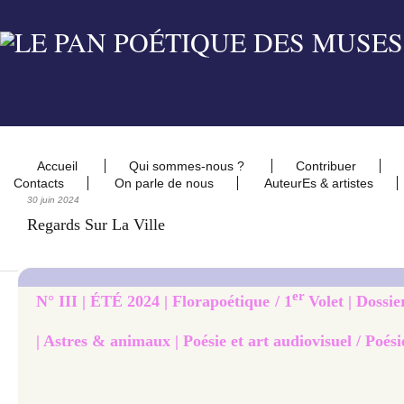
Accueil
Qui sommes-nous ?
Contribuer
Contacts
On parle de nous
AuteurEs & artistes
30 juin 2024
Regards Sur La Ville
er
N° III | ÉTÉ 2024 | Florapoétique / 1
Volet | Dossie
| Astres & animaux | Poésie et art audiovisuel / Poési