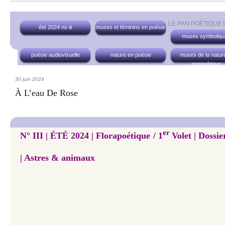
LE PAN POÉTIQUE
été 2024 no iii
muses et féminins en poésie
muses symboliqu
poésie audiovisuelle
nature en poésie
muses de la nature
zoopoétique
30 juin 2024
À L’eau De Rose
er
N° III | ÉTÉ 2024 | Florapoétique / 1
Volet | Dossie
| Astres & animaux