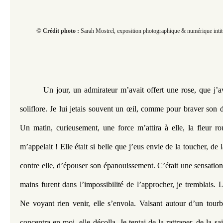
©
Crédit photo :
Sarah Mostrel, exposition photographique & numérique intitul
Un jour, un admirateur m’avait offert une rose, que j’av
soliflore. Je lui jetais souvent un œil, comme pour braver son 
Un matin, curieusement, une force m’attira à elle, la fleur rou
m’appelait ! Elle était si belle que j’eus envie de la toucher, de l
contre elle, d’épouser son épanouissement. C’était une sensation
mains furent dans l’impossibilité de l’approcher, je tremblais. La
Ne voyant rien venir, elle s’envola. Valsant autour d’un tourbi
concentra en moi, elle décolla. Je tentai de la rattraper, de la sais