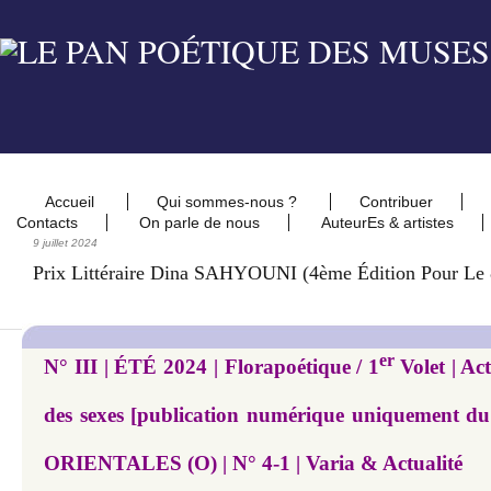
Accueil
Qui sommes-nous ?
Contribuer
Contacts
On parle de nous
AuteurEs & artistes
9 juillet 2024
Prix Littéraire Dina SAHYOUNI (4ème Édition Pour Le
er
N° III | ÉTÉ 2024 | Florapoétique / 1
Volet | Ac
des sexes [publication numérique uniquement 
ORIENTALES (O) | N° 4-1 | Varia & Actualité