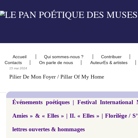
Accueil
Qui sommes-nous ?
Contribuer
Contacts
On parle de nous
AuteurEs & artistes
15 mai 2024
Pilier De Mon Foyer / Pillar Of My Home
Événements poétiques | Festival International
Amies » & « Elles » | II. « Elles » | Florilège / S’
lettres ouvertes & hommages