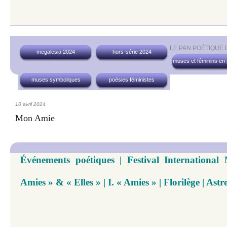
LE PAN POÉTIQUE
megalesia 2024
hors-série 2024
muses et féminins en
muses symboliques
poésies féministes
10 avril 2024
Mon Amie
Événements poétiques | Festival International
Amies » & « Elles » | I. « Amies » | Florilège | As