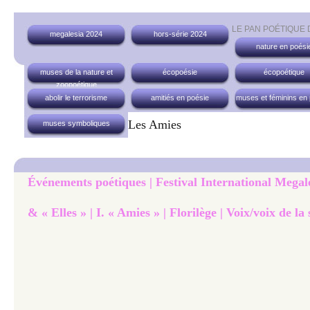
LE PAN POÉTIQUE
megalesia 2024
hors-série 2024
nature en poési
muses de la nature et
écopoésie
écopoétique
zoopoétique
abolir le terrorisme
amitiés en poésie
muses et féminins en
Les Amies
muses symboliques
Événements poétiques | Festival International Megal
& « Elles » | I. « Amies » | Florilège | Voix/voix de la