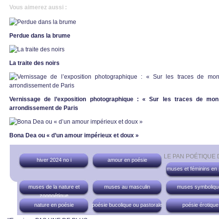
Vous aimerez aussi :
Perdue dans la brume
La traite des noirs
Vernissage de l’exposition photographique : « Sur les traces de mo
arrondissement de Paris
Bona Dea ou « d’un amour impérieux et doux »
LE PAN POÉTIQUE
hiver 2024 no i
amour en poésie
muses et féminins en
muses de la nature et
muses au masculin
muses symboliqu
zoopoétique
nature en poésie
poésie bucolique ou pastorale
poésie érotique