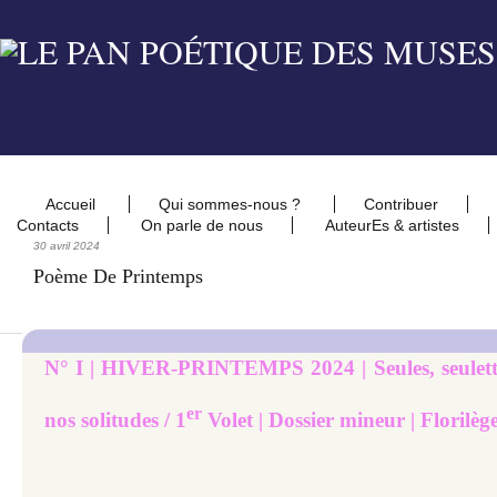
Accueil
Qui sommes-nous ?
Contribuer
Contacts
On parle de nous
AuteurEs & artistes
30 avril 2024
Poème De Printemps
N° I | HIVER-PRINTEMPS 2024 | Seules, seulettes
er
nos solitudes / 1
Volet | Dossier mineur | Florilèg