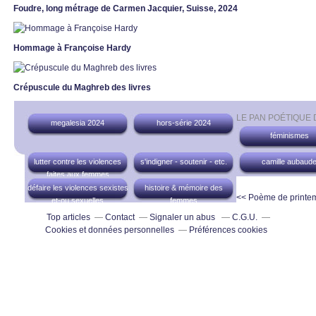
Foudre, long métrage de Carmen Jacquier, Suisse, 2024
Hommage à Françoise Hardy
Crépuscule du Maghreb des livres
LE PAN POÉTIQUE
megalesia 2024
hors-série 2024
féminismes
lutter contre les violences
s'indigner - soutenir - etc.
camille aubaud
faites aux femmes
défaire les violences sexistes
histoire & mémoire des
<< Poème de printe
et-ou sexuelles
femmes
Top articles
Contact
Signaler un abus
C.G.U.
Cookies et données personnelles
Préférences cookies