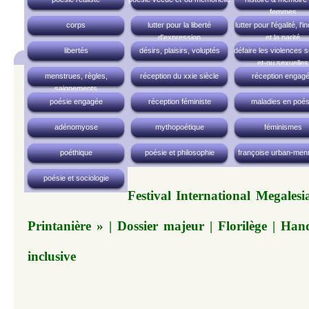
femmes
corps
lutter pour la liberté
lutter pour l'égalité, l'i
d'expression
et la parité
libertés
désirs, plaisirs, voluptés
défaire les violences 
et-ou sexuelles
menstrues, règles,
réception du xxie siècle
réception engag
saignements
poésie engagée
réception féministe
maladies en poés
adénomyose
mythopoétique
féminismes
poéthique
poésie et philosophie
françoise urban-men
poésie et sociologie
Festival International Megales
Printanière » | Dossier majeur | Florilège | Han
inclusive