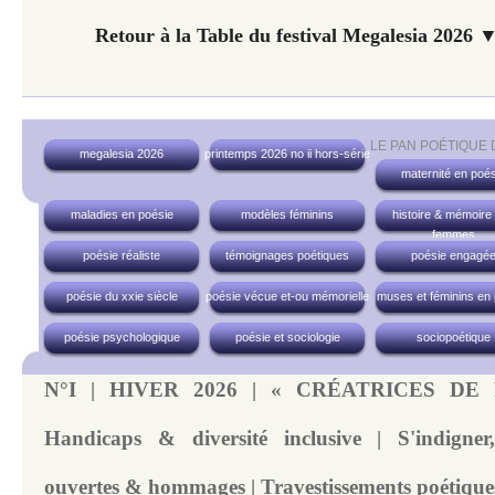
Retour à la Table du festival Megalesia 2026 ▼
LE PAN POÉTIQUE
megalesia 2026
printemps 2026 no ii hors-série
maternité en poés
maladies en poésie
modèles féminins
histoire & mémoire
femmes
poésie réaliste
témoignages poétiques
poésie engagé
poésie du xxie siècle
poésie vécue et-ou mémorielle
muses et féminins en
poésie psychologique
poésie et sociologie
sociopoétique
N°I | HIVER 2026 | « CRÉATRICES DE
Handicaps & diversité inclusive | S'indigner, 
ouvertes & hommages | Travestissements poétique