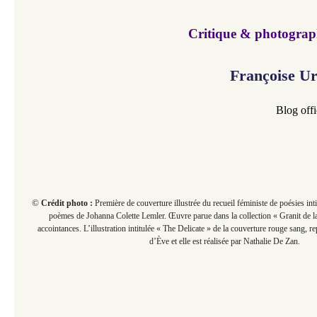
Critique & photograph
Françoise U
Blog offi
©
Crédit photo :
Première de couverture illustrée du recueil féministe de poésies int
poèmes de Johanna Colette Lemler. Œuvre parue dans la collection « Granit de 
accointances. L’illustration intitulée « The Delicate » de la couverture rouge sang, 
d’Ève et elle est réalisée par Nathalie De Zan.