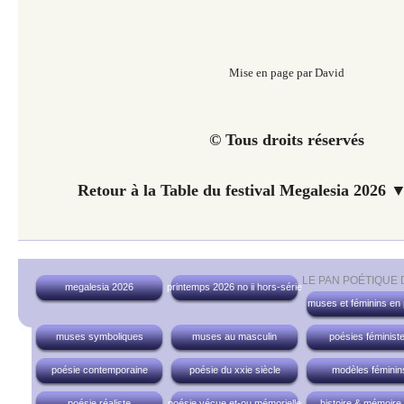
Mise en page par David
© Tous droits réservés
Retour à la Table du festival Megalesia 2026 ▼
LE PAN POÉTIQUE
megalesia 2026
printemps 2026 no ii hors-série
muses et féminins en
muses symboliques
muses au masculin
poésies féminist
poésie contemporaine
poésie du xxie siècle
modèles féminin
poésie réaliste
poésie vécue et-ou mémorielle
histoire & mémoire