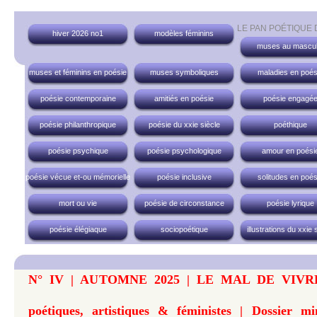
LE PAN POÉTIQUE
hiver 2026 no1
modèles féminins
muses au mascul
muses et féminins en poésie
muses symboliques
maladies en poés
poésie contemporaine
amitiés en poésie
poésie engagé
poésie philanthropique
poésie du xxie siècle
poéthique
poésie psychique
poésie psychologique
amour en poési
poésie vécue et-ou mémorielle
poésie inclusive
solitudes en poés
mort ou vie
poésie de circonstance
poésie lyrique
poésie élégiaque
sociopoétique
illustrations du xxie 
N° IV | AUTOMNE 2025 | LE MAL DE VIVRE...
poétiques, artistiques & féministes | Dossier m