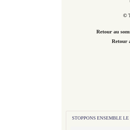
© T
Retour au somm
Retour 