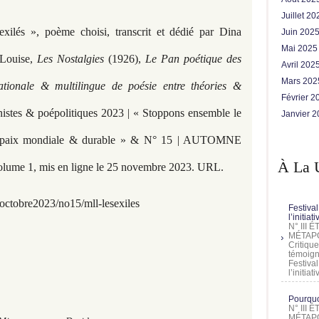
Juillet 2
exilés », poème choisi, transcrit et dédié par Dina
Juin 202
Mai 202
Louise,
Les Nostalgies
(1926),
Le Pan poétique des
Avril 202
Mars 20
ationale & multilingue de poésie entre théories &
Février 
stes & poépolitiques 2023 | « Stoppons ensemble le
Janvier 
e paix mondiale & durable » & N° 15 | AUTOMNE
À La 
olume 1, mis en ligne le 25 novembre 2023. URL.
octobre2023/no15/mll-lesexiles
Festival
l’initia
N° III
MÉTAPO
Critique
témoign
Festival
l’initia
Pourquoi
N° III
MÉTAPO