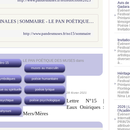
http://www.pandesmuses.fr/lettredoctobre2023
Avis de
Gadara 
Événeme
Festiva
Printani
No 15 | POÉTIQUES AUTOMNALES | SOMMAIRE - LE PAN POÉTIQUE DES MUSES
témoign
Poésie 
Invitatio
http://www.pandesmuses.fr/no15/sommaire
Invitati
Événeme
Festiva
Printani
artistiq
diverses
LE PAN POÉTIQUE DES MUSES
dans
à...
éro 15
muses au masculin
Héritage
Événeme
ymboliques
poésie humanitaire
Festiva
Printan
Florilè
e ou spirituelle
poésie lyrique
réalist
28 février 2021
Nina Lem
Lettre N°15 |
psychique
poésie psychologique
Eaux Oniriques :
2026 | 
l'Acadé
sahyouni
Mers/mères
Événeme
Interna
PRINTAN
attribu
Matrimo