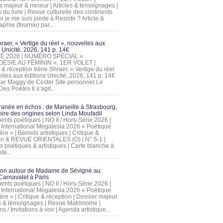
s majeur & mineur | Articles & témoignages |
s du livre | Revue culturelle des continents
 je me suis jointe à Resistir ? Article &
phie (fournie) par...
raer, « Vertige du réel », nouvelles aux
 Unicité, 2026, 141 p. 14€
 ÉTÉ 2026 | NUMÉRO SPÉCIAL «
ÉSIE AU FÉMININ », 1ER VOLET |
 & réception Irène Shraer, « Vertige du réel
lles aux éditions Unicité, 2026, 141 p. 14€
 par Maggy de Coster Site personnel Le
es Poètes Il s’agit...
ranée en échos : de Marseille à Strasbourg,
ire des origines selon Linda Moufadil
nts poétiques | NO II / Hors-Série 2026 |
l International Megalesia 2026 « Poétique
ère » | Bémols artistiques | Critique &
on & REVUE ORIENTALES (O) | N° 5-1 |
s poétiques & artistiques | Carte blanche à
te...
ion autour de Madame de Sévigné au
arnavalet à Paris
nts poétiques | NO II / Hors-Série 2026 |
l International Megalesia 2026 « Poétique
ère » | Critique & réception | Dossier majeur
les & témoignages | Revue Matrimoine |
ons / Invitations à voir | Agenda artistique...