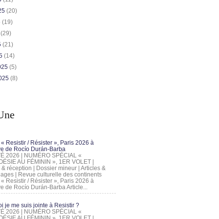
025
(20)
5
(19)
5
(29)
5
(21)
25
(14)
2025
(5)
2025
(8)
Une
 « Resistir / Résister », Paris 2026 à
tive de Rocío Durán-Barba
 ÉTÉ 2026 | NUMÉRO SPÉCIAL «
ÉSIE AU FÉMININ », 1ER VOLET |
 & réception | Dossier mineur | Articles &
ages | Revue culturelle des continents
 « Resistir / Résister », Paris 2026 à
tive de Rocío Durán-Barba Article...
 je me suis jointe à Resistir ?
 ÉTÉ 2026 | NUMÉRO SPÉCIAL «
ÉSIE AU FÉMININ », 1ER VOLET |