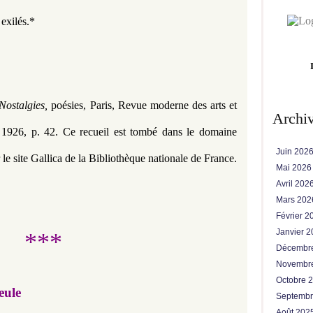
 exilés.*
Nostalgies, 
poésies, Paris, Revue moderne des arts et 
Archi
 1926, p. 42. Ce recueil est tombé dans le domaine 
Juin 202
r le site Gallica de la Bibliothèque nationale de France.
Mai 202
Avril 202
Mars 20
Février 
Janvier 
***
Décembr
Novembr
Octobre 
ïeule
Septemb
Août 202