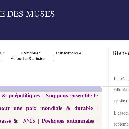
Bienv
s ?
Contribuer
Publications &
AuteurEs & artistes
La rédac
éditoria
 & poépolitiques | Stoppons ensemble le
ce site 
pour une paix mondiale & durable |
L’asso
passé & N°15 | Poétiques automnales |
septemb