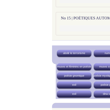
abolir le terrorisme
num
muses et féminins en poésie
muses s
poésie gnomique
poésie mystiqu
exil
poésie 
exil
dina 