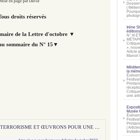
Mise en page par David
Dossier
| Métier
Pourquoi
ous droits réservés
photogra
Irène Sh
éditions
aire de la Lettre d'octobre ▼
N° III
MÉTAPO
au sommaire du N° 15▼
Critique
», nouve
Article
Manoir D
Méditer
la mémo
Événeme
Festiva
Printani
récepti
Critique
une artis
Exposit
Musée C
Événeme
Festiva
Printani
STOPPONS ENSEMBLE LE TERRORISME ET ŒUVRONS POUR UNE PAIX MONDIALE ET DURABLE - LE PAN POÉTIQUE DES MUSES
| Artic
Invitati