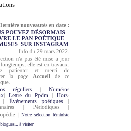
ations
Dernière nouveautés en date :
S POUVEZ DÉSORMAIS
VRE LE PAN POÉTIQUE
MUSES SUR INSTAGRAM
Info du 29 mars 2022.
section n'a pas été mise à jour
 longtemps, elle est en travaux.
lez patienter et merci de
lter la page
Accueil
de ce
ique.
os réguliers
|
Numéros
ux
|
Lettre du Ppdm
|
Hors-
|
Événements poétiques
|
onnaires | Périodiques |
lopédie |
Notre sélection féministe
 blogues... à visiter