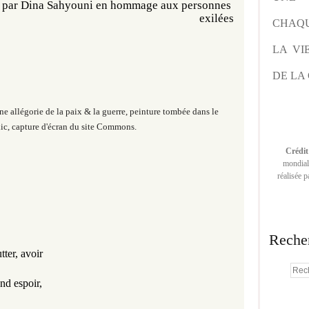
 
par Dina Sahyouni en hommage aux personnes 
exilées
CHAQU
LA VI
DE LA 
ne allégorie de la paix & la guerre, peinture tombée dans le
c, capture d'écran du site Commons.
Crédit
mondiale
réalisée 
Reche
utter, avoir
nd espoir,