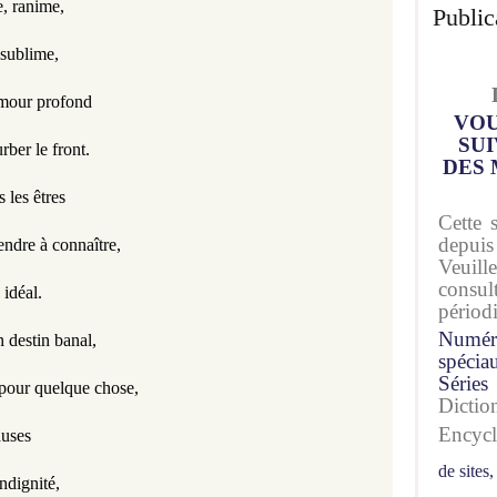
e, ranime,
Public
 sublime,
amour profond
VOU
SUI
rber le front.
DES 
s les êtres
Cette 
depuis
endre à connaître,
Veuil
consu
 idéal.
périod
Numér
 destin banal,
spécia
Séries
e pour quelque chose,
Dicti
Encyc
auses
de sites,
ndignité,