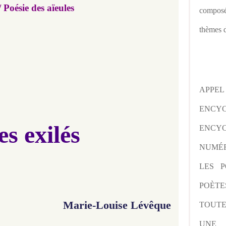
/
Poésie des aïeules
composé
thèmes d
APPE
ENCY
es exilés
ENCYC
NUMÉR
LES P
POÈTE
Marie-Louise Lévêque
TOUTE
UNE 