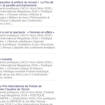
 parution & préface du recueil « Le Fou de
» (à paraître prochainement)
nts poétiques | NO II / Hors-Série 2026 |
l International Megalesia 2026 « Poétique
ère » | Dossier mineur | Articles &
ages | Métiers du livre | Philosophies &
Revue Culturelle des Continents /
ns à lire |...
on à voir le spectacle : « Femmes en effets »
nts poétiques | NO II / Hors-Série 2026 |
l International Megalesia 2026 « Poétique
ère » | Bémols artistiques | Agenda
ue & poétique / Invitations à voir / Annonces
 | Revue culturelle des continents Invitation
 invisible
nts poétiques | NO II / Hors-Série 2026 |
l International Megalesia 2026 « Poétique
ière » | Dossiers majeur & mineur |
ges Héritage invisible Poème historique,
e & vécue par Nina Lem © Crédit photo :
, Arrière...
Le Prix International de Poésie de
mie Claudine de Tencin
nts poétiques | NO II Hors-Série | Festival
tional Megalesia 2026 « POÉTIQUE
IÈRE » | Distinctions 2026 | Prix poétiques
és par la SIÉFÉGP le 1er Mai | Revue
ine 2026 | Le Prix International Poésie de