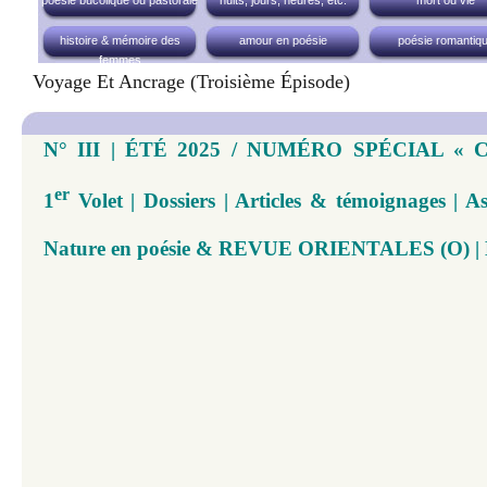
poésie bucolique ou pastorale
nuits, jours, heures, etc.
mort ou vie
histoire & mémoire des
amour en poésie
poésie romantiq
femmes
Voyage Et Ancrage (troisième Épisode)
N° III | ÉTÉ 2025 / NUMÉRO SPÉCIAL « 
er
1
Volet | Dossiers | Articles & témoignages | 
Nature en poésie & REVUE ORIENTALES (O) | N°