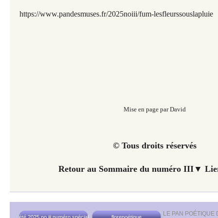
https://www.pandesmuses.fr/2025noiii/fum-lesfleurssouslapluie
Mise en page par David
© Tous droits réservés
Retour au Sommaire du
numéro III▼ Lien
LE PAN POÉTIQUE
été 2025 no iii numéro spécial
florepoétique