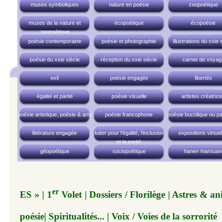
muses symboliques
nature en poésie
zoopoétique
muses de la nature et
écopoétique
écopoésie
zoopoétique
poésie contemporaine
poésie et photographie
illustrations du xxie 
poésie du xxie siècle
réception du xxie siècle
carnet de voyag
exil
poésie engagée
libertés
égalité et parité
poésie visuelle
artistes créatric
poésie artistique, poésie & arts
poésie francophone
poésie bucolique ou pa
littérature engagée
lutter pour l'égalité, l'inclusion
expositions virtuel
et la parité
géopoétique
sociopoétique
hanen marouan
er
ES » | 1
Volet | Dossiers / Florilège | Astres & 
poésie| Spiritualités... | Voix / Voies de la sorrorité