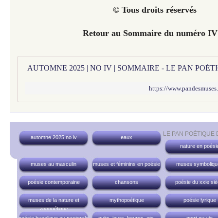
© Tous droits réservés
Retour au Sommaire du numéro I
AUTOMNE 2025 | NO IV | SOMMAIRE - LE PAN POÉ
https://www.pandesmuses
LE PAN POÉTIQUE
automne 2025 no iv
eaux
nature en poési
muses au masculin
muses et féminins en poésie
muses symboliqu
poésie contemporaine
chansons
poésie du xxie siè
muses de la nature et
mythopoétique
poésie lyrique
zoopoétique