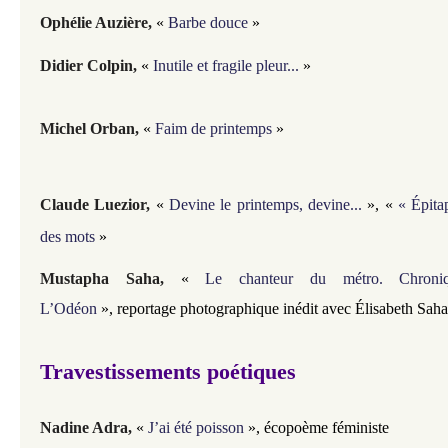
Ophélie Auzière
,
«
Barbe douce
»
Didier Colpin,
«
Inutile et fragile pleur...
»
Michel Orban,
«
Faim de printemps
»
Claude Luezior,
«
Devine le printemps, devine...
»,
«
« Épita
des mots
»
Mustapha Saha,
«
Le chanteur du métro. Chroniq
L’Odéon
»,
reportage photographique inédit avec Élisabeth Saha
Travestissements poétiques
Nadine Adra,
«
J’ai été poisson
», écopoème féministe