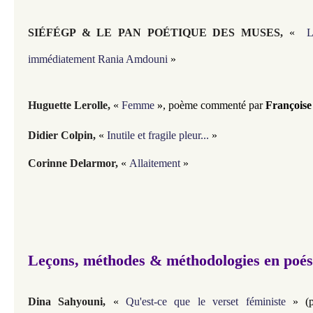
SIÉFÉGP & LE PAN POÉTIQUE DES MUSES
,
«
L
immédiatement Rania Amdouni
»
Huguette Lerolle,
«
Femme
»
, poème commenté par
François
Didier Colpin,
«
Inutile et fragile pleur...
»
Corinne Delarmor,
«
Allaitement
»
Leçons, méthodes & méthodologies en poés
Dina Sahyouni,
«
Qu'est-ce que le verset féministe
» (p