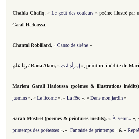
Chahla Chafiq,
«
Le goût des couleurs
» poème illustré par 
Garali Hadoussa.
Chantal Robillard,
«
Canso de sirène
»
​​, p
einture inédite de 
Mari
رنا علم / Rana Alam
,
«
إمرأة انت
»
Mariem Garali Hadoussa (poèmes & illustrations inédits)
jasmins
»,
«
La licorne
»,
«
La fête
»
,
«
Dans mon jardin
»
Sarah Mostrel (poèmes & peintures inédits)
,
«
À venir...
»,
printemps des poétesses
»
,
«
Fantaisie de printemps
» & «
Repré