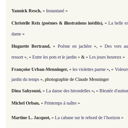
Yannick Resch
,
«
Instantané
»
Christelle Reix (poèmes & illustrations inédits),
«
La belle 
dame
»
Huguette Bertrand,
«
Poème en jachère
»,
«
Des vers au
ressort
»,
«
Entre les pots et le jardin
» &
«
Les jours heureux
»
Françoise Urban-Menninger,
«
les violettes parme
»
,
«
Voleurs
jardin du temps
», photographie de Claude Menninger
Dina Sahyouni,
«
La danse des hirondelles
»
,
«
Bleutée d'autis
Michel Orban,
«
Printemps à naître
»
Martine L. Jacquot,
«
La cabane sur le rebord de l’horizon
»