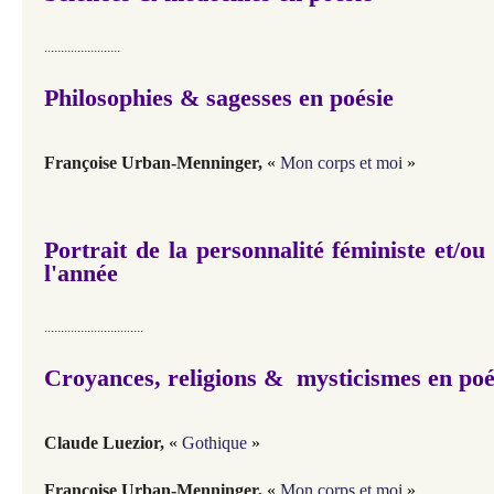
.......................
Philosophies & sagesses en poésie
Françoise Urban-Menninger,
«
Mon corps et moi
»
Portrait de la personnalité féministe et
l'année
..............................
Croyances, religions & mysticismes en po
Claude Luezior,
«
Gothique
»
Françoise Urban-Menninger,
«
Mon corps et moi
»