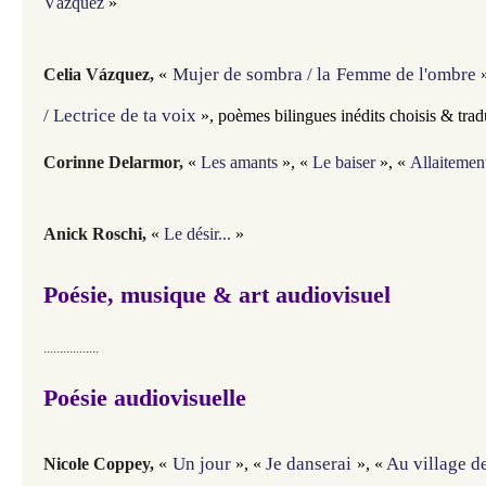
Vázquez
»
Mujer de sombra / la Femme de l'ombre
Celia Vázquez,
«
/ Lectrice de ta voix
»
, poèmes bilingues inédits choisis & trad
Corinne Delarmor,
«
Les amants
»,
«
Le baiser
»,
«
Allaitemen
Anick Roschi,
«
Le désir...
»
Poésie, musique & art audiovisuel
.................
Poésie audiovisuelle
Un jour
Je danserai
Au village d
Nicole Coppey,
«
», «
»,
«