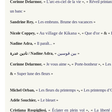
Corinne Delarmor,
«
L'arc-en-ciel de la vie
»,
«
Réveil printan
un banc
»
Sandrine Rey,
«
Les embruns. Brume des vacances
»
Au village de Kikana
Que d'or
 & 
Nicole Coppey,
«
»,
«
»
«
Nadine Adra,
«
Il paraît...
»
بين قوسين
نادين عدرة / Nadine Adra,
«
»
Corinne Delarmor,
«
Je vous aime
»
,
«
Porte-bonheur
»,
«
Les 
& «
Super lune des fleurs
»
, 
Michel Orban,
«
Les fleurs du printemps
»
«
Les printemps d’
Adèle Souchier,
«
Le bleuet
»
Cristiana Rospigliosi,
«
Éclater en plein vol
», «
La liberté