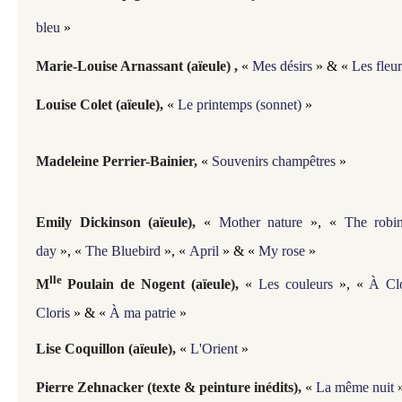
bleu
»
Marie-Louise Arnassant (aïeule) ,
«
Mes désirs
» & «
Les fleur
Louise Colet (aïeule),
«
Le printemps (sonnet)
»
Madeleine Perrier-Bainier,
«
Souvenirs champêtres
»
Emily Dickinson (aïeule),
«
Mother nature
»,
«
The rob
day
»,
«
The Bluebird
»,
«
April
» &
«
My rose
»
lle
M
Poulain de Nogent (aïeule),
«
Les couleurs
»,
«
À Cl
Cloris
» &
«
À ma patrie
»
Lise Coquillon (aïeule),
«
L'Orient
»
Pierre Zehnacker (texte & peinture inédits),
«
La même nuit