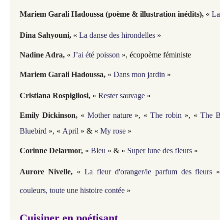
Mariem Garali Hadoussa (poème & illustration inédits),
«
La
Dina Sahyouni,
«
La danse des hirondelles
»
Nadine Adra,
«
J’ai été poisson
», écopoème féministe
Mariem Garali Hadoussa,
«
Dans mon jardin
»
Cristiana Rospigliosi,
«
Rester sauvage
»
Emily Dickinson,
«
Mother nature
»,
«
The robin
»,
«
The Bu
Bluebird
»,
«
April
» &
«
My rose
»
Corinne Delarmor,
«
Bleu
» & «
Super lune des fleurs
»
Aurore Nivelle,
«
La fleur d'oranger/le parfum des fleurs
»
couleurs, toute une histoire contée
»
Cuisiner en poétisant