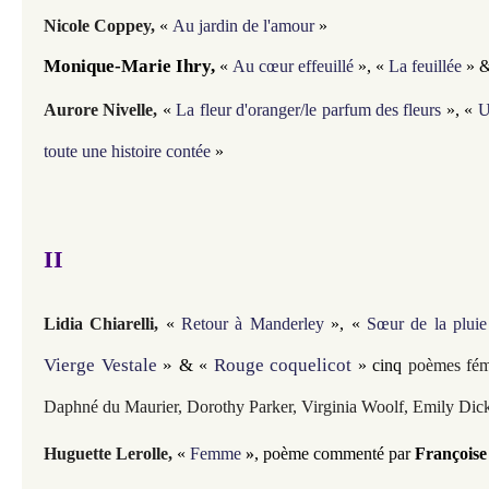
Nicole Coppey,
«
Au jardin de l'amour
»
Monique-Marie Ihry, 
«
Au cœur effeuillé
», «
La feuillée
» 
Aurore Nivelle,
«
La fleur d'oranger/le parfum des fleurs
», «
U
toute une histoire contée
»
II
Lidia Chiarelli,
«
Retour à Manderley
»,
«
Sœur de la pluie
Vierge Vestale
 » & 
Rouge coquelicot
«
» cinq
poèmes fémi
Daphné du Maurier, Dorothy Parker,
Virginia Woolf, Emily Dic
Huguette Lerolle,
«
Femme
»
, poème commenté par
François