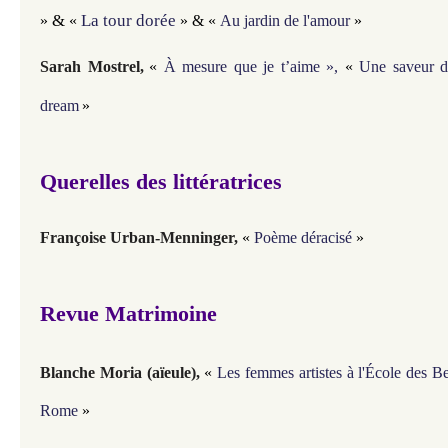
 & 
La tour dorée
»
«
» &
«
Au jardin de l'amour
»
Sarah Mostrel,
«
À mesure que je t’aime »,
«
Une saveur d
dream
»
Querelles des littératrices
Françoise Urban-Menninger,
«
Poème déracisé
»
Revue Matrimoine
Blanche Moria (aïeule),
«
Les femmes artistes à l'École des B
Rome
»