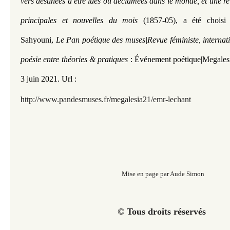
vers destinées à être lues ou déclamées dans le monde, et une r
principales et nouvelles du mois
(1857-05), a été choisi
Sahyouni,
Le Pan poétique des muses|Revue féministe, internat
poésie entre théories & pratiques
: Événement poétique|Megales
3 juin 2021.
Url :
h
ttp://www.pandesmuses.fr/megalesia21/emr-lechant
Mise en page par Aude Simon
© Tous droits réservés