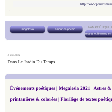
http://www.pandesmuses
LE PAN POÉTIQUE
megalesia
amour en poésie
muses et féminins en
1 juin 2021
Dans Le Jardin Du Temps
Événements poétiques | Megalesia 2021 | Astres &
printanières & colorées | Florilège de textes poétiq