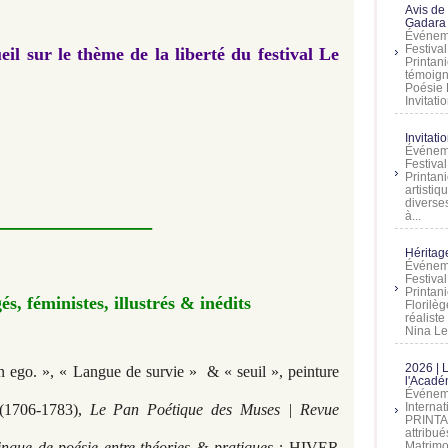
Avis de
Gadara 
Événeme
Festiva
il sur le thème de la liberté du festival Le
Printani
témoign
Poésie 
Invitatio
Invitati
Événeme
Festiva
Printani
artistiq
diverses
—————
à...
Héritage
Événeme
Festiva
Printan
s, féministes, illustrés & inédits
Florilè
réalist
Nina Lem
2026 | 
on ego. », « Langue de survie » & « seuil », peinture
l'Acadé
Événeme
Interna
1706-1783),
Le Pan Poétique des Muses | Revue
PRINTAN
attribu
lingue de poésie entre théories & pratiques :
HIVER
Matrimo