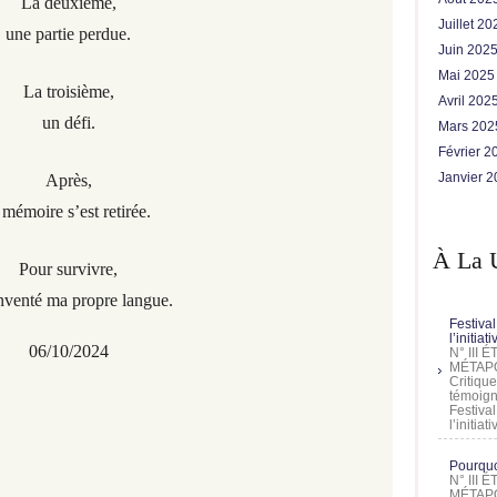
La deuxième,
Juillet 2
une partie perdue.
Juin 202
Mai 202
La troisième,
Avril 202
un défi.
Mars 20
Février 
Janvier 
Après,
 mémoire s’est retirée.
À La 
Pour survivre,
inventé ma propre langue.
Festival
l’initia
06/10/2024
N° III
MÉTAPO
Critique
témoign
Festival
l’initia
Pourquoi
N° III
MÉTAPO