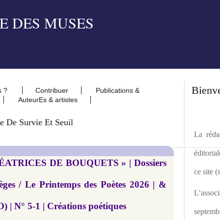
Bienv
s ?
Contribuer
Publications &
AuteurEs & artistes
e De Survie Et Seuil
La rédac
éditoria
CRÉATRICES DE BOUQUETS » | Dossiers
ce site 
èges / Le Printemps des Poètes 2026 | &
L’asso
N° 5-1 | Créations poétiques
septemb