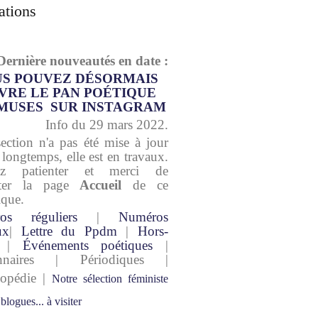
ations
Dernière nouveautés en date :
S POUVEZ DÉSORMAIS
VRE LE PAN POÉTIQUE
MUSES SUR INSTAGRAM
Info du 29 mars 2022.
section n'a pas été mise à jour
 longtemps, elle est en travaux.
lez patienter et merci de
lter la page
Accueil
de ce
ique.
os réguliers
|
Numéros
ux
|
Lettre du Ppdm
|
Hors-
|
Événements poétiques
|
onnaires | Périodiques |
lopédie |
Notre sélection féministe
 blogues... à visiter