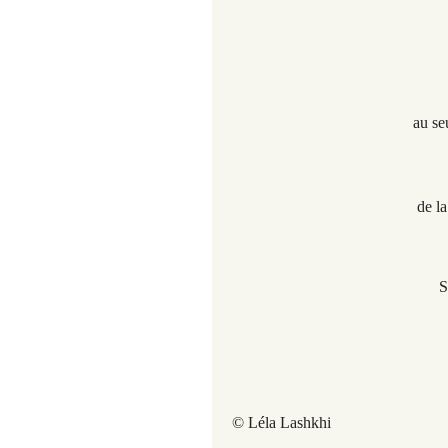
au seu
de la
S
© Léla Lashkhi