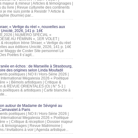
s majeur & mineur | Articles & témoignages |
s du livre | Revue culturelle des continents
 je me suis jointe à Resistir ? Article &
phie (fournie) par...
raer, « Vertige du réel », nouvelles aux
 Unicité, 2026, 141 p. 14€
 ÉTÉ 2026 | NUMÉRO SPÉCIAL «
ÉSIE AU FÉMININ », 1ER VOLET |
 & réception Irène Shraer, « Vertige du réel
lles aux éditions Unicité, 2026, 141 p. 14€
 par Maggy de Coster Site personnel Le
es Poètes Il s’agit...
ranée en échos : de Marseille à Strasbourg,
ire des origines selon Linda Moufadil
nts poétiques | NO II / Hors-Série 2026 |
l International Megalesia 2026 « Poétique
ère » | Bémols artistiques | Critique &
on & REVUE ORIENTALES (O) | N° 5-1 |
s poétiques & artistiques | Carte blanche à
te...
ion autour de Madame de Sévigné au
arnavalet à Paris
nts poétiques | NO II / Hors-Série 2026 |
l International Megalesia 2026 « Poétique
ère » | Critique & réception | Dossier majeur
les & témoignages | Revue Matrimoine |
ons / Invitations à voir | Agenda artistique...