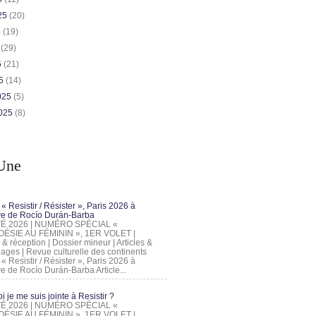
025
(20)
5
(19)
5
(29)
5
(21)
25
(14)
2025
(5)
2025
(8)
Une
 « Resistir / Résister », Paris 2026 à
tive de Rocío Durán-Barba
 ÉTÉ 2026 | NUMÉRO SPÉCIAL «
ÉSIE AU FÉMININ », 1ER VOLET |
 & réception | Dossier mineur | Articles &
ages | Revue culturelle des continents
 « Resistir / Résister », Paris 2026 à
tive de Rocío Durán-Barba Article...
 je me suis jointe à Resistir ?
 ÉTÉ 2026 | NUMÉRO SPÉCIAL «
ÉSIE AU FÉMININ », 1ER VOLET |