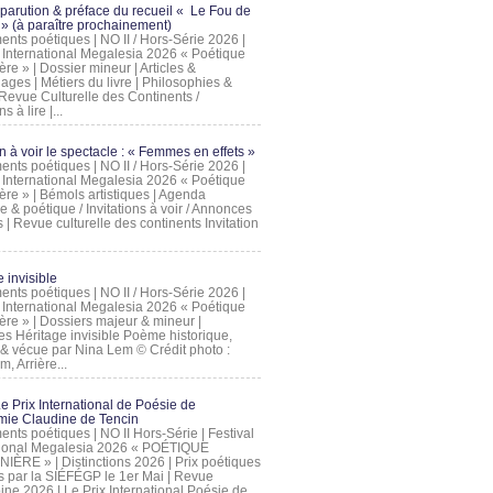
 parution & préface du recueil « Le Fou de
» (à paraître prochainement)
nts poétiques | NO II / Hors-Série 2026 |
l International Megalesia 2026 « Poétique
ère » | Dossier mineur | Articles &
ages | Métiers du livre | Philosophies &
Revue Culturelle des Continents /
ns à lire |...
on à voir le spectacle : « Femmes en effets »
nts poétiques | NO II / Hors-Série 2026 |
l International Megalesia 2026 « Poétique
ère » | Bémols artistiques | Agenda
ue & poétique / Invitations à voir / Annonces
 | Revue culturelle des continents Invitation
 invisible
nts poétiques | NO II / Hors-Série 2026 |
l International Megalesia 2026 « Poétique
ière » | Dossiers majeur & mineur |
ges Héritage invisible Poème historique,
e & vécue par Nina Lem © Crédit photo :
, Arrière...
Le Prix International de Poésie de
mie Claudine de Tencin
nts poétiques | NO II Hors-Série | Festival
tional Megalesia 2026 « POÉTIQUE
IÈRE » | Distinctions 2026 | Prix poétiques
és par la SIÉFÉGP le 1er Mai | Revue
ine 2026 | Le Prix International Poésie de