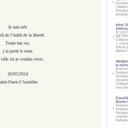
Dossier
| Métier
Pourquoi
photogra
Irène Sh
Je suis née
éditions
N° III
il de l’oubli de la liberté.
MÉTAPO
Critique
Toute ma vie,
», nouve
Article
j’ai porté le nom
Manoir D
 ville où je voulais vivre.
Méditer
la mémo
Événeme
Festiva
26/05/2024
Printani
récepti
aint-Ouen-l’Aumône
Critique
une artis
Exposit
Musée C
Événeme
Festiva
Printani
| Artic
Invitati