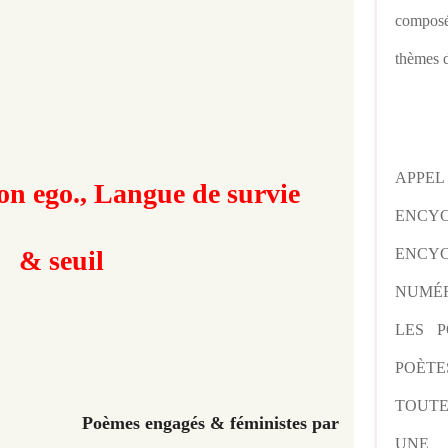
composé
thèmes d
APPE
ton ego., Langue de survie
ENCY
& seuil
ENCYC
NUMÉR
LES P
POÈTE
TOUTE
Poèmes engagés & féministes par
UNE 