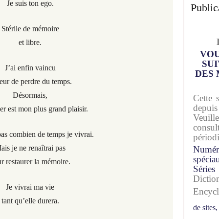
Je suis ton ego.
Public
Stérile de mémoire
et libre.
VOU
SUI
J’ai enfin vaincu
DES 
peur de perdre du temps.
Désormais,
Cette 
depuis
ler est mon plus grand plaisir.
Veuil
consu
pas combien de temps je vivrai.
périod
ais je ne renaîtrai pas
Numér
spécia
r restaurer la mémoire.
Séries
Dicti
Je vivrai ma vie
Encyc
tant qu’elle durera.
de sites,