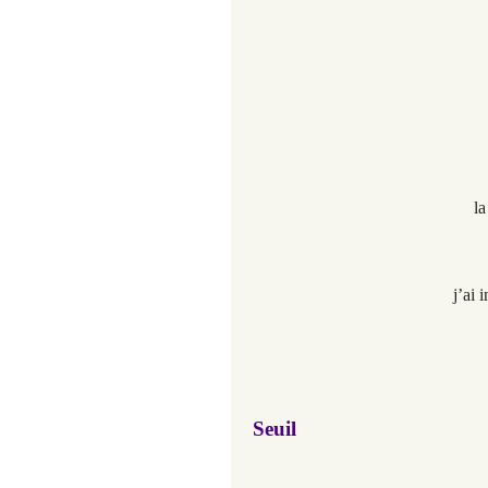
la
j’ai 
Seuil