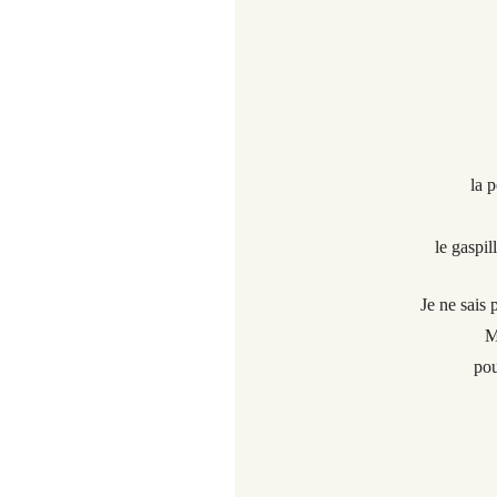
la 
le gaspil
Je ne sais 
M
pou