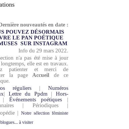
ations
Dernière nouveautés en date :
S POUVEZ DÉSORMAIS
VRE LE PAN POÉTIQUE
MUSES SUR INSTAGRAM
Info du 29 mars 2022.
section n'a pas été mise à jour
 longtemps, elle est en travaux.
lez patienter et merci de
lter la page
Accueil
de ce
ique.
os réguliers
|
Numéros
ux
|
Lettre du Ppdm
|
Hors-
|
Événements poétiques
|
onnaires | Périodiques |
lopédie |
Notre sélection féministe
 blogues... à visiter