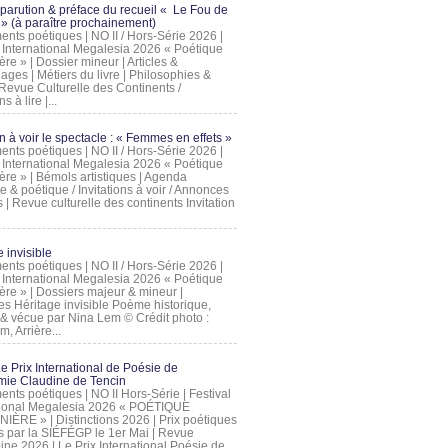
 parution & préface du recueil « Le Fou de
» (à paraître prochainement)
nts poétiques | NO II / Hors-Série 2026 |
l International Megalesia 2026 « Poétique
ère » | Dossier mineur | Articles &
ages | Métiers du livre | Philosophies &
Revue Culturelle des Continents /
Ahmadi, la chanteuse qui a défié le régime iranien dans un concert en di
ns à lire |...
on à voir le spectacle : « Femmes en effets »
nts poétiques | NO II / Hors-Série 2026 |
l International Megalesia 2026 « Poétique
ère » | Bémols artistiques | Agenda
ue & poétique / Invitations à voir / Annonces
 | Revue culturelle des continents Invitation
 invisible
nts poétiques | NO II / Hors-Série 2026 |
l International Megalesia 2026 « Poétique
ière » | Dossiers majeur & mineur |
ges Héritage invisible Poème historique,
e & vécue par Nina Lem © Crédit photo :
, Arrière...
Le Prix International de Poésie de
mie Claudine de Tencin
nts poétiques | NO II Hors-Série | Festival
tional Megalesia 2026 « POÉTIQUE
IÈRE » | Distinctions 2026 | Prix poétiques
és par la SIÉFÉGP le 1er Mai | Revue
ine 2026 | Le Prix International Poésie de