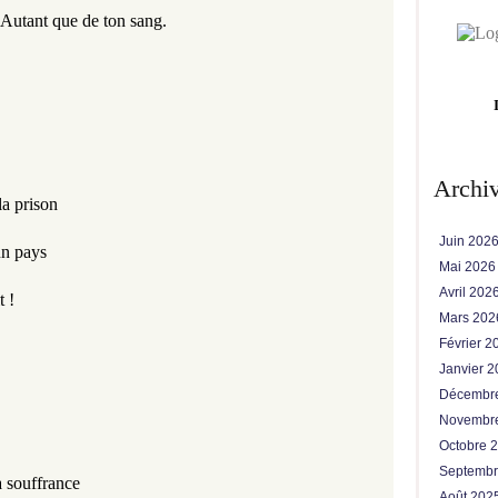
s Autant que de ton sang.
Archi
la prison 
Juin 202
un pays
Mai 202
Avril 202
 ! 
Mars 20
Février 
Janvier 
Décembr
Novembr
Octobre 
Septemb
a souffrance 
Août 202