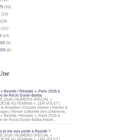
025
(20)
5
(19)
5
(29)
5
(21)
25
(14)
2025
(5)
2025
(8)
Une
 « Resistir / Résister », Paris 2026 à
tive de Rocío Durán-Barba
 ÉTÉ 2026 | NUMÉRO SPÉCIAL «
ÉSIE AU FÉMININ », 1ER VOLET |
 & réception | Dossier mineur | Articles &
ages | Revue culturelle des continents
 « Resistir / Résister », Paris 2026 à
tive de Rocío Durán-Barba Article...
 je me suis jointe à Resistir ?
 ÉTÉ 2026 | NUMÉRO SPÉCIAL «
ÉSIE AU FÉMININ », 1ER VOLET |