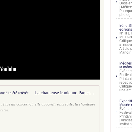
Dossier
| Métier
Pourquoi
photogra
Irène Sh
éditions
N° III
MÉTAPO
Critique
», nouve
Article
Manoir D
Méditer
la mémo
Événeme
Festiva
Printani
récepti
Critique
une artis
La chanteuse iranienne Parastoo Ahmadi a été arrêtée
Exposit
YouTube un concert où elle apparaît sans voile, la chanteuse
Musée C
Événeme
rêtée.
Festiva
Printani
| Artic
Invitati