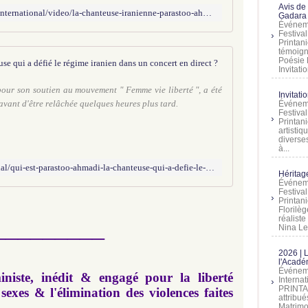
Avis de
https://information.tv5monde.com/international/video/la-chanteuse-iranienne-parastoo-ahmadi-ete-arretee-2752922
Gadara 
Événeme
Festiva
Printani
témoign
Poésie 
Qui est Parastoo 
Invitatio
 pour son soutien au mouvement " Femme vie liberté ", a été
Invitati
 avant d'être relâchée quelques heures plus tard.
Événeme
Festiva
Printani
artistiq
diverses
à...
https://www.leparisien.fr/international/qui-est-parastoo-ahmadi-la-chanteuse-qui-a-defie-le-regime-iranien-dans-un-concert-en-direct-15-12-2024-AYLWVUPXPNFGNIMBQL5OL3CCPQ.php
Héritage
Événeme
Festiva
Printan
Florilè
réalist
_________
Nina Lem
2026 | 
l'Acadé
Événeme
niste, inédit & engagé pour la liberté
Interna
PRINTAN
s sexes & l'élimination des violences faites
attribu
Matrimo