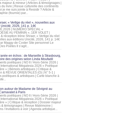
s majeur & mineur | Articles & témoignages |
s du livre | Revue culturelle des continents
 je me suis jointe à Resistir ? Article &
phie (fournie) par...
raer, « Vertige du réel », nouvelles aux
 Unicité, 2026, 141 p. 14€
 ÉTÉ 2026 | NUMÉRO SPÉCIAL «
ÉSIE AU FÉMININ », 1ER VOLET |
 & réception Irène Shraer, « Vertige du réel
lles aux éditions Unicité, 2026, 141 p. 14€
 par Maggy de Coster Site personnel Le
es Poètes Il s’agit...
ranée en échos : de Marseille à Strasbourg,
ire des origines selon Linda Moufadil
nts poétiques | NO II / Hors-Série 2026 |
l International Megalesia 2026 « Poétique
ère » | Bémols artistiques | Critique &
on & REVUE ORIENTALES (O) | N° 5-1 |
s poétiques & artistiques | Carte blanche à
te...
ion autour de Madame de Sévigné au
arnavalet à Paris
nts poétiques | NO II / Hors-Série 2026 |
l International Megalesia 2026 « Poétique
ère » | Critique & réception | Dossier majeur
les & témoignages | Revue Matrimoine |
ons / Invitations à voir | Agenda artistique...