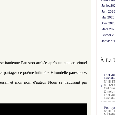
Juillet 2
Juin 202
Mai 202
Avril 202
Mars 20
Février 
Janvier 
À La 
use iranienne Parestoo arrêtée 
après un concert virtuel
 et
partager ce poème intitulé « Hirondelle parestoo ».
Festival
l’initia
N° III
ersan et mon nom d'auteur Noun se traduisant par
MÉTAPO
Critique
témoign
Festival
l’initia
Pourquoi
N° III
MÉTAPO