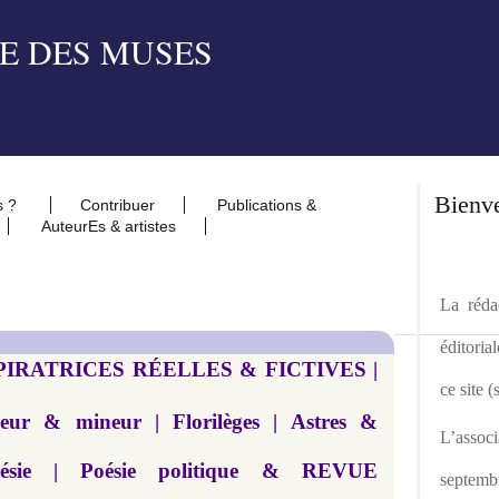
Bienv
s ?
Contribuer
Publications &
AuteurEs & artistes
La rédac
éditoria
NSPIRATRICES RÉELLES & FICTIVES |
ce site 
eur & mineur | Florilèges | Astres &
L’asso
oésie | Poésie politique & REVUE
septemb