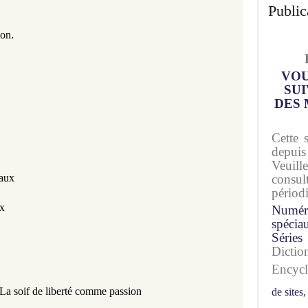
 
Public
on. 
VOU
SUI
DES 
Cette 
depuis
Veuil
consu
aux 
périod
x 
Numér
spécia
Séries
Dicti
Encyc
 La soif de liberté comme passion
de sites,