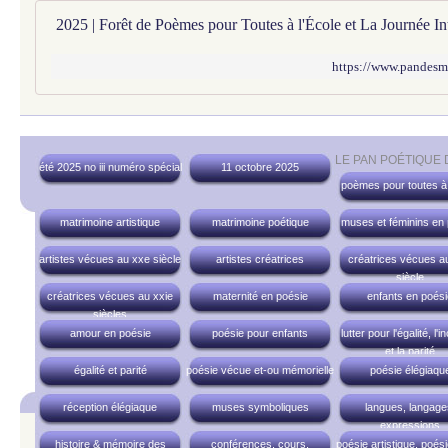
https://www.pandesm
LE PAN POÉTIQUE
été 2025 no iii numéro spécial
11 octobre 2025
poèmes pour toutes à 
matrimoine artistique
matrimoine poétique
muses et féminins en
artistes vécues au xxe siècle
artistes créatrices
créatrices vécues a
siècle
créatrices vécues au xxie
maternité en poésie
enfants en poési
siècles
amour en poésie
poésie pour enfants
lutter pour l'égalité, l'i
et la parité
égalité et parité
poésie vécue et-ou mémorielle
poésie élégiaqu
réception élégiaque
muses symboliques
langues, langage
expressions
histoire & mémoire des
conférences, cours,
poésie artistique, poési