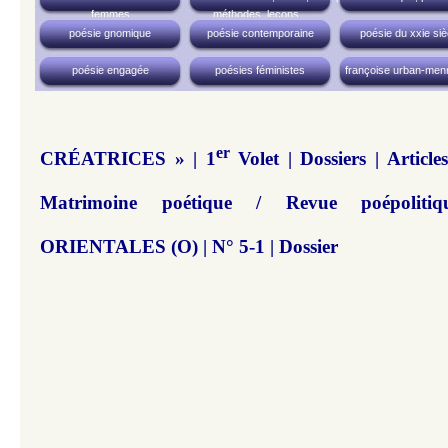
femmes
méthodes, leçons...
poésie gnomique
poésie contemporaine
poésie du xxie siè
poésie engagée
poésies féministes
françoise urban-men
er
CRÉATRICES » | 1
Volet | Dossiers | Articl
Matrimoine poétique / Revue poépoli
ORIENTALES (O) | N° 5-1 | Dossier