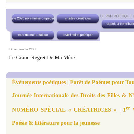
LE PAN POÉTIQUE
été 2025 no iii numéro spécial
artistes créatrices
appels à contribut
matrimoine artistique
matrimoine poétique
19 septembre 2025
Le Grand Regret De Ma Mère
Événements poétiques | Forêt de Poèmes pour Tou
Journée Internationale des Droits des Filles & N
er
NUMÉRO SPÉCIAL « CRÉATRICES » | 1
V
Poésie & littérature pour la jeunesse