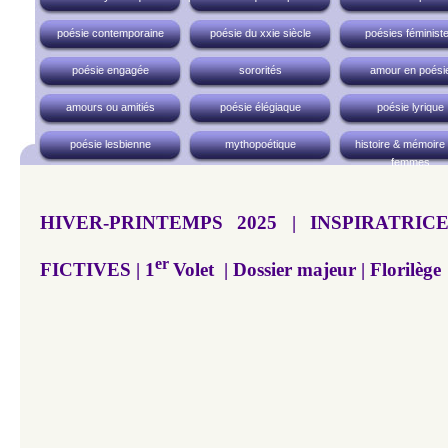
poésie contemporaine
poésie du xxie siècle
poésies féminist
poésie engagée
sororités
amour en poési
amours ou amitiés
poésie élégiaque
poésie lyrique
poésie lesbienne
mythopoétique
histoire & mémoire
femmes
HIVER-PRINTEMPS 2025 | INSPIRATRI
er
FICTIVES | 1
Volet | Dossier majeur | Florilège