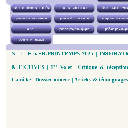
muses et féminins en poésie
muses symboliques
désirs, plaisirs, vol
poésie contemporaine
poésie du xxie siècle
réception du xxie si
o no 4
poésie psychologique
poésie psychiqu
poésie romantique
N° I | HIVER-PRINTEMPS 2025 | INSPIRA
er
& FICTIVES | 1
Volet | Critique & réceptio
Camillæ | Dossier mineur | Articles & témoignages