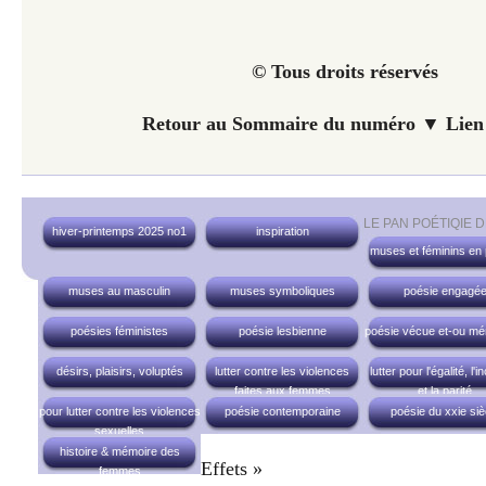
© Tous droits réservés
Retour au Sommaire du numéro ▼ Lien 
LE PAN POÉTIQIE 
hiver-printemps 2025 no1
inspiration
muses et féminins en
muses au masculin
muses symboliques
poésie engagé
poésies féministes
poésie lesbienne
poésie vécue et-ou mé
désirs, plaisirs, voluptés
lutter contre les violences
lutter pour l'égalité, l'i
faites aux femmes
et la parité
pour lutter contre les violences
poésie contemporaine
poésie du xxie siè
sexuelles
histoire & mémoire des
Effets »
femmes