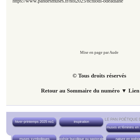
https://www.pandesmuses.fr/noi2025/nchiodi-odeadiane
Mise en page par Aude
© Tous droits réservés
Retour au Sommaire du numéro ▼ Lien 
LE PAN POÉTIQUE
hiver-printemps 2025 no1
inspiration
muses et féminins en
muses symboliques
poésie bucolique ou pastorale
nature en poési