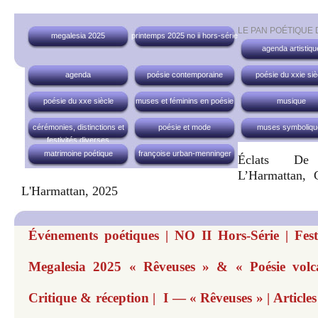
LE PAN POÉTIQUE
megalesia 2025
printemps 2025 no ii hors-série
agenda artistiqu
agenda
poésie contemporaine
poésie du xxie siè
poésie du xxe siècle
muses et féminins en poésie
musique
cérémonies, distinctions et
poésie et mode
muses symboliqu
festivités diverses
matrimoine poétique
françoise urban-menninger
Éclats De 
L’Harmattan, 
L'Harmattan, 2025
Événements poétiques | NO II Hors-Série | Festi
Megalesia 2025 « Rêveuses » & « Poésie volca
Critique & réception | I — « Rêveuses » | Articl