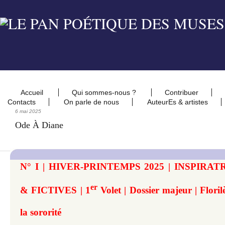
Accueil
Qui sommes-nous ?
Contribuer
Contacts
On parle de nous
AuteurEs & artistes
6 mai 2025
Ode À Diane
N° I | HIVER-PRINTEMPS 2025 | INSPIRA
er
& FICTIVES | 1
Volet | Dossier majeur | Floril
la sororité