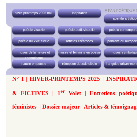
LE PAN POÉTIQUE
hiver-printemps 2025 no1
inspiration
agenda artistiqu
poésie visuelle
poésie audiovisuelle
poésie contempora
poésie du xxie siècle
artistes créatrices
portraits ou autoport
muses de la nature et
muses et féminins en poésie
muses symboliqu
zoopoétique
nature en poésie
réception du xxie siècle
françoise urban-men
N° I | HIVER-PRINTEMPS 2025 | INSPIRA
er
& FICTIVES | 1
Volet | Entretiens poétiqu
féministes | Dossier majeur | Articles & témoignag