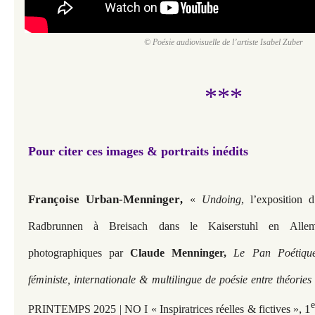
© Poésie audiovisuelle de l’artiste Isabel Zuber
***
Pour citer ces images & portraits inédits
Françoise Urban-Menninger
,
«
Undoing
, l’exposition 
Radbrunnen à Breisach dans le Kaiserstuhl en Allemag
photographiques par
Claude Menninger,
Le Pan Poétiqu
féministe, internationale & multilingue de poésie entre théorie
, 1
PRINTEMPS 2025 | NO I « Inspiratrices réelles & fictives »