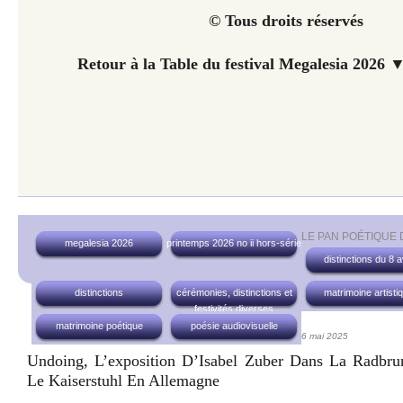
© Tous droits réservés
Retour à la Table du festival Megalesia 2026 ▼
LE PAN POÉTIQUE
megalesia 2026
printemps 2026 no ii hors-série
distinctions du 8 av
distinctions
cérémonies, distinctions et
matrimoine artisti
festivités diverses
matrimoine poétique
poésie audiovisuelle
6 mai 2025
Undoing, L’exposition D’Isabel Zuber Dans La Radbr
Le Kaiserstuhl En Allemagne