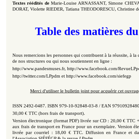
Textes réédités de
Marie-Louise ARNASSANT, Simone CHEVA
DORAT, Violette RIEDER, Tatiana THEODORESCU, Christine 
Table des matières d
Nous remercions les personnes qui contribuent à la réussite, à la d
de nos structures ou qui nous soutiennent en ligne :
http://www.pandesmuses.fr, http://www.facebook.com/RevueLP
http://twitter.com/LPpdm et http://www.facebook.com/siefegp
Merci d'utiliser le bulletin joint pour acquérir cet ouvra
ISSN 2492-0487. ISBN 979-10-92848-03-8 / EAN 9791092848
30,00 € TTC (hors frais de transport).
Version électronique (format PDF) livrée sur CD : 20,00 € TTC +
aux frais de transport en France pour un exemplaire. Version él
livrée par courriel : 18,00 € TTC. Diffusion en France et da
l'Association SIÉFÉGP & la revue
LPpdm
.