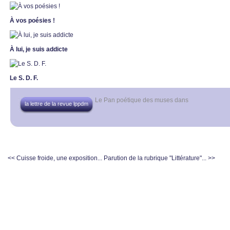
À vos poésies !
À lui, je suis addicte
Le S. D. F.
Le Pan poétique des muses
dans
la lettre de la revue lppdm
<< Cuisse froide, une exposition...
Parution de la rubrique "Littérature"... >>