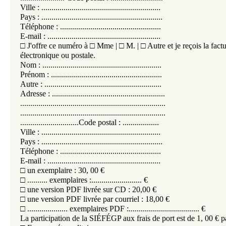
Ville : ...........................................................
Pays : ............................................................
Téléphone : ..................................................
E-mail : ........................................................
□ J'offre ce numéro à □ Mme | □ M. | □ Autre et je reçois la factu
électronique ou postale.
Nom : ...........................................................
Prénom : .......................................................
Autre : ..........................................................
Adresse : ........................................................
........................................................................
........................................................................
.............................Code postal : ..................
Ville : ...........................................................
Pays : ............................................................
Téléphone : ..................................................
E-mail : ........................................................
□ un exemplaire : 30, 00 €
□ .......... exemplaires :......................... €
□ une version PDF livrée sur CD : 20,00 €
□ une version PDF livrée par courriel : 18,00 €
□ .................... exemplaires PDF :................................... €
La participation de la SIÉFÉGP aux frais de port est de 1, 00 €