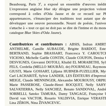
è
Beaubourg, Paris 3
, a exposé un ensemble
d'œuvres
inédi
L'expression anglaise
blue sky
désigne une projection volont
correspond à celles d'Oda Jaune et de ce recueil sur Ph
appartenances, s'émanciper des traditions tout autant que de
développer une oeuvre personnelle. Nourri de poésie,
l'unive
s'attache à « tout ce qui ne doit pas se dire de l'intime et du mo
catalogue
Blue Skies d'Oda Jaune
).
Contributrices et contributeurs :
ABSIS, Indran AMI
ANTHELME, Camille AUBAUDE, Brigitte BARDOT, Estel
BERTRAND, Sophie BRASSART, Francesca Y. CAROUTCH
VICIOSO, Michelle Gaëlle CONTIN, Claude COUFON, Denisa 
DESVIGNES, Giovanni DOTOLI, Khalid EL MORABETHI, Sylv
FELS, Cordelia (MELLO MOURÃO, de) FOURNEAU, Raymond
GIUSTI, Marie GOSSART, Ljiljana HUBNER-FUZELLIER, My
Carl LACHARITÉ, Sylvie LANDER, LES ÉDITEURS d'
Impress
MEIGE, Claude MENNINGER, Alexandre MOUROUSY, ORPH
Marie PASSEROSE, Claude-Henri ROCQUET, Nelly SAHY
SALVATIERRA, Nelly SANCHEZ, Renato SANDOVAL, André
SORBELLI, Satoko TAMURA, Damy TANGAGE, François
David van VACTOR, Rosario VALDIVIA, Enrique VERAS
Lina ZÉRON, Nina ŽIVANCEVIC.