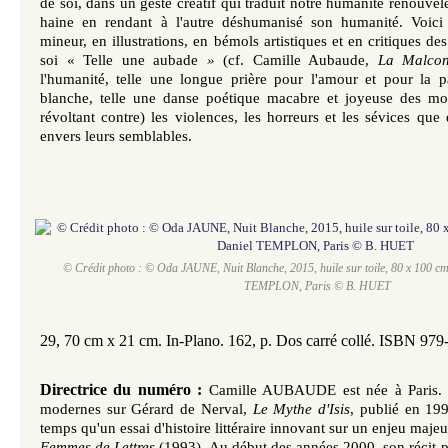
de soi, dans un geste créatif qui traduit notre humanité renouvelé
haine en rendant à l'autre déshumanisé son humanité. Voici
mineur, en illustrations, en bémols artistiques et en critiques de
soi « Telle une aubade
»
(cf. Camille Aubaude,
La Malcon
l'humanité, telle une longue prière pour l'amour et pour la p
blanche, telle une danse poétique macabre et joyeuse des mot
révoltant contre) les violences, les horreurs et les sévices qu
envers leurs semblables.
© Crédit photo : © Oda JAUNE, Nuit Blanche, 2015, huile sur toile, 80 x 100 c
TEMPLON, Paris © B. HUET
29, 70 cm x 21 cm. In-Plano. 162, p. Dos carré collé. ISBN 97
Directrice du numéro :
Camille AUBAUDE est née à Paris
modernes sur Gérard de Nerval,
Le Mythe d'Isis
, publié en 19
temps qu'un essai d'histoire littéraire innovant sur un enjeu majeur
Femmes de Lettres
(1993). Au début des
années 2000,
son récit 