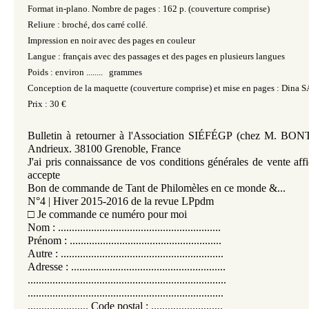
Format in-plano. Nombre de pages : 162 p. (couverture comprise)
Reliure : broché, dos carré collé.
Impression en noir avec des pages en couleur
Langue : français avec des passages et des pages en plusieurs langues
Poids : environ ........ grammes
Conception de la maquette (couverture comprise) et mise en pages : Din
Prix : 30 €
Bulletin à retourner à l'Association SIÉFÉGP (chez M. BO
Andrieux. 38100 Grenoble, France
J'ai pris connaissance de vos conditions générales de vente affi
accepte
Bon de commande de Tant de Philomèles en ce monde &...
N°4 | Hiver 2015-2016 de la revue LPpdm
□ Je commande ce numéro pour moi
Nom : ...........................................................
Prénom : .......................................................
Autre : ...........................................................
Adresse : ........................................................
........................................................................
.......................................................................
...................... Code postal : ..........................