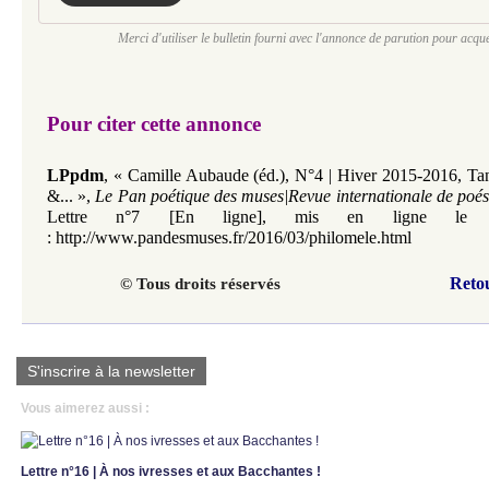
Merci d'utiliser le bulletin fourni avec l'annonce de parution pour acqu
Pour citer cette annonce
LPpdm
,
«
Camille Aubaude (éd.),
N°4 | Hiver 2015-2016, Ta
&...
»,
Le Pan poétique des muses|Revue internationale de poési
Lettre n°7 [En ligne], mis en ligne le
:
http://www.pandesmuses.fr/2016/03/philomele.html
Reto
© Tous droits réservés
S'inscrire à la newsletter
Vous aimerez aussi :
Lettre n°16 | À nos ivresses et aux Bacchantes !