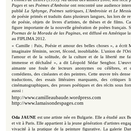
Pages
et ses
Poèmes d'Amboise
ont rencontré une audience intern
publié
La Sphynge
,
Poèmes satiriques
,
L'Ambroisie
et
Le Messie
de poésie primés et traduits dans plusieurs langues, lus lors de r
de poésie, objets de livres d'artistes, de thèses et de films. 
figure importante de la nouvelle génération de poètes français. 
Poemas de la Morada de las Paginas
, est diffusé en Amérique lat
au FIPLIMA 2012.
« Camille : Paix, Poésie et amour des belles choses »,
a écrit 
imaginaire féminin, secret, fécond, inoubliable. L'union de l'Ori
l'amour et de la solitude, de la culture et de la liberté me fa
immense et déchaîné », a dit Léopold Sédar Senghor. L'
œuvr
aimante une foule de lecteurs
anonymes ou célèbres, et d
comédiens, des cinéastes et des peintres. Cette
œuvre
très dense
traductions, des essais littéraires marquants, des critiques lit
cinématographiques, des proses poétiques et des récits sous for
aussi :
http://www.camilleaubaude.word
http://www.lamaisondespages.com
Oda JAUNE
est une artiste née en Bulgarie. Elle a étudié aux 
et vit à Paris. Elle appartient à la jeune génération d'artistes en
vivacité à la pratique de la peinture figurative. La galerie 