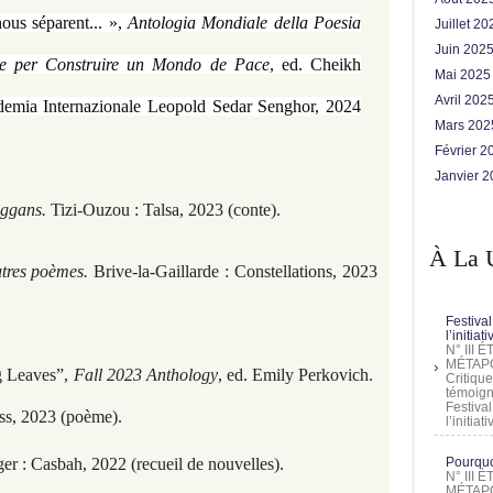
ous séparent... »,
Antologia Mondiale della Poesia
Juillet 2
Juin 202
le per Construire un Mondo de Pace
, ed. Cheikh
Mai 202
Avril 202
demia Internazionale Leopold Sedar Senghor, 2024
Mars 20
Février 
Janvier 
aggans.
Tizi-Ouzou : Talsa, 2023 (conte).
À La 
utres poèmes.
Brive-la-Gaillarde : Constellations, 2023
Festival
l’initia
N° III
MÉTAPO
g Leaves”,
Fall 2023 Anthology
, ed. Emily Perkovich.
Critique
témoign
Festival
ss, 2023 (poème).
l’initia
ger : Casbah, 2022 (recueil de nouvelles).
Pourquoi
N° III
MÉTAPO