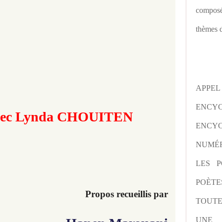
composé
thèmes d
APPE
ENCY
avec Lynda CHOUITEN
ENCYC
NUMÉR
LES P
POÈTE
Propos recueillis par
TOUTE
UNE 