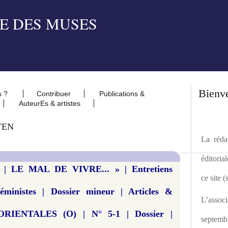
Bienv
s ?
Contribuer
Publications &
AuteurEs & artistes
TEN
La rédac
éditoria
| LE MAL DE VIVRE... » | Entretiens
ce site 
féministes | Dossier mineur | Articles &
L’asso
RIENTALES (O) | N° 5-1 | Dossier |
septemb