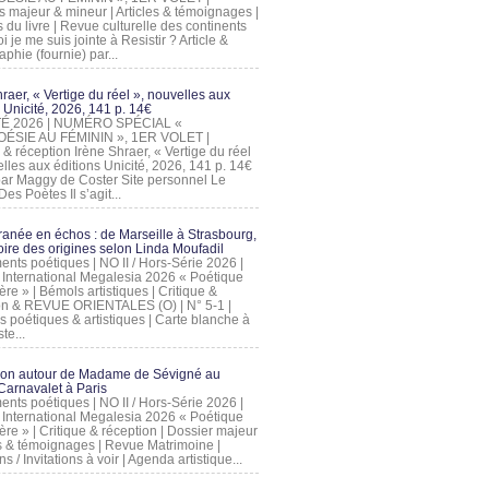
s majeur & mineur | Articles & témoignages |
s du livre | Revue culturelle des continents
 je me suis jointe à Resistir ? Article &
phie (fournie) par...
raer, « Vertige du réel », nouvelles aux
 Unicité, 2026, 141 p. 14€
 ÉTÉ 2026 | NUMÉRO SPÉCIAL «
ÉSIE AU FÉMININ », 1ER VOLET |
 & réception Irène Shraer, « Vertige du réel
lles aux éditions Unicité, 2026, 141 p. 14€
 par Maggy de Coster Site personnel Le
es Poètes Il s’agit...
ranée en échos : de Marseille à Strasbourg,
ire des origines selon Linda Moufadil
nts poétiques | NO II / Hors-Série 2026 |
l International Megalesia 2026 « Poétique
ère » | Bémols artistiques | Critique &
on & REVUE ORIENTALES (O) | N° 5-1 |
s poétiques & artistiques | Carte blanche à
te...
ion autour de Madame de Sévigné au
arnavalet à Paris
nts poétiques | NO II / Hors-Série 2026 |
l International Megalesia 2026 « Poétique
ère » | Critique & réception | Dossier majeur
les & témoignages | Revue Matrimoine |
ons / Invitations à voir | Agenda artistique...