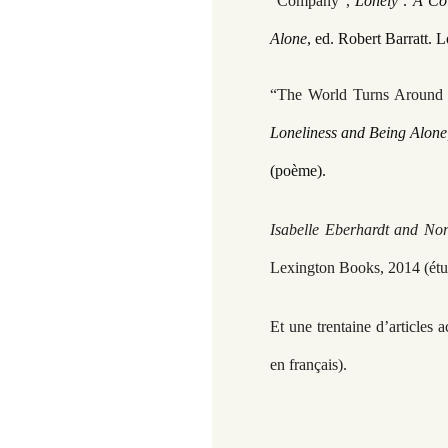
“Company”,
Lonely : A Co
Alone
, ed. Robert Barratt.
“The World Turns Aroun
Loneliness and Being Alon
(poème).
Isabelle Eberhardt and Nor
Lexington Books, 2014 (étud
Et une trentaine d’articles 
en français).