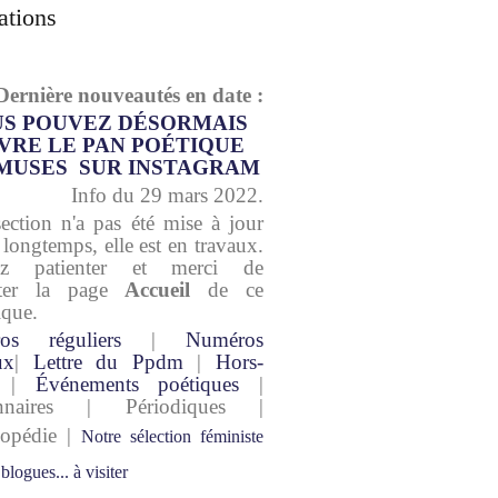
ations
Dernière nouveautés en date :
S POUVEZ DÉSORMAIS
VRE LE PAN POÉTIQUE
MUSES SUR INSTAGRAM
Info du 29 mars 2022.
section n'a pas été mise à jour
 longtemps, elle est en travaux.
lez patienter et merci de
lter la page
Accueil
de ce
ique.
os réguliers
|
Numéros
ux
|
Lettre du Ppdm
|
Hors-
|
Événements poétiques
|
onnaires | Périodiques |
lopédie |
Notre sélection féministe
 blogues... à visiter