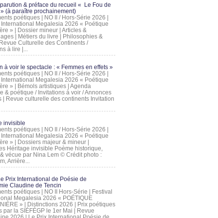
 parution & préface du recueil « Le Fou de
» (à paraître prochainement)
nts poétiques | NO II / Hors-Série 2026 |
l International Megalesia 2026 « Poétique
ère » | Dossier mineur | Articles &
ages | Métiers du livre | Philosophies &
Revue Culturelle des Continents /
ns à lire |...
on à voir le spectacle : « Femmes en effets »
nts poétiques | NO II / Hors-Série 2026 |
l International Megalesia 2026 « Poétique
ère » | Bémols artistiques | Agenda
ue & poétique / Invitations à voir / Annonces
 | Revue culturelle des continents Invitation
 invisible
nts poétiques | NO II / Hors-Série 2026 |
l International Megalesia 2026 « Poétique
ière » | Dossiers majeur & mineur |
ges Héritage invisible Poème historique,
e & vécue par Nina Lem © Crédit photo :
, Arrière...
Le Prix International de Poésie de
mie Claudine de Tencin
nts poétiques | NO II Hors-Série | Festival
tional Megalesia 2026 « POÉTIQUE
IÈRE » | Distinctions 2026 | Prix poétiques
és par la SIÉFÉGP le 1er Mai | Revue
ine 2026 | Le Prix International Poésie de