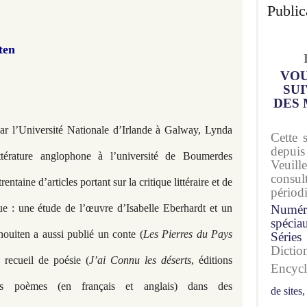
Public
ten
VOU
SUI
DES 
par l’Université Nationale d’Irlande à Galway, Lynda
Cette 
depuis
ttérature anglophone à l’université de Boumerdes
Veuil
consu
rentaine d’articles portant sur la critique littéraire et de
périod
ue : une étude de l’œuvre d’Isabelle Eberhardt et un
Numér
spécia
Chouiten a aussi publié un conte (
Les Pierres du Pays
Séries
Dicti
n recueil de poésie (
J’ai Connu les déserts
, éditions
Encyc
tres poèmes (en français et anglais) dans des
de sites,