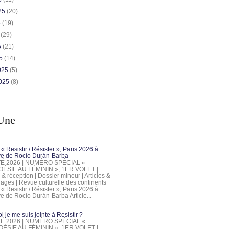
025
(20)
5
(19)
5
(29)
5
(21)
25
(14)
2025
(5)
2025
(8)
Une
 « Resistir / Résister », Paris 2026 à
tive de Rocío Durán-Barba
 ÉTÉ 2026 | NUMÉRO SPÉCIAL «
ÉSIE AU FÉMININ », 1ER VOLET |
 & réception | Dossier mineur | Articles &
ages | Revue culturelle des continents
 « Resistir / Résister », Paris 2026 à
tive de Rocío Durán-Barba Article...
 je me suis jointe à Resistir ?
 ÉTÉ 2026 | NUMÉRO SPÉCIAL «
ÉSIE AU FÉMININ », 1ER VOLET |