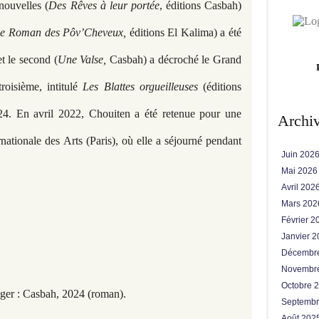
nouvelles (
Des Rêves à leur portée
, éditions Casbah)
e Roman des Pôv’Cheveux,
éditions El Kalima) a été
et le second (
Une Valse,
Casbah
) a décroché le Grand
roisième, intitulé
Les Blattes orgueilleuses
(éditions
24. En avril 2022, Chouiten a été retenue pour une
Archi
rnationale des Arts (Paris), où elle a séjourné pendant
Juin 202
Mai 202
Avril 202
Mars 20
Février 
Janvier 
Décembr
Novembr
Octobre 
lger : Casbah, 2024 (roman).
Septemb
Août 202