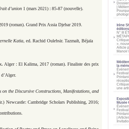
Dossier
| Métier
rait d’union
1 (mars 2021) : 85-87 (nouvelle).
Pourquoi
photogra
 2019 (roman). Grand Prix Assia Djebar 2019.
Irène Sh
éditions
N° III
MÉTAPO
Critique
ernelle Katia
, ed. Rachid Oulebsir. Tazmalt, Béjaïa
», nouve
Article
Manoir D
Méditer
x
.
Alger : El Kalima, 2017 (roman). Finaliste des prix
la mémo
Événeme
Festiva
d’Alger.
Printani
récepti
Critique
une artis
n the Discursive Constructions, Manifestations, and
Exposit
ir.) Newcastle: Cambridge Scholars Publishing, 2016;
Musée C
Événeme
Festiva
ontributions.
Printani
| Artic
Invitati