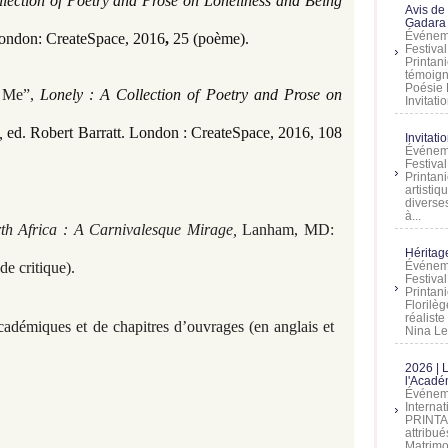
llection of Poetry and Prose on Loneliness and Being
Avis de
Gadara 
Événeme
 London: CreateSpace, 2016
,
25 (poème).
Festiva
Printani
témoign
Poésie 
d Me”,
Lonely : A Collection of Poetry and Prose on
Invitatio
e,
ed. Robert Barratt. London : CreateSpace, 2016, 108
Invitati
Événeme
Festiva
Printani
artistiq
diverses
à...
th Africa : A Carnivalesque Mirage,
Lanham, MD:
Héritage
e critique).
Événeme
Festiva
Printan
Florilè
réalist
académiques et de chapitres d’ouvrages (en anglais et
Nina Lem
2026 | 
l'Acadé
Événeme
Interna
PRINTAN
attribu
Matrimo