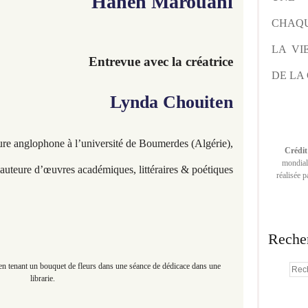
Hanen Marouani​​​​​​
CHAQU
LA VI
Entrevue avec la créatrice
DE LA 
Lynda Chouiten
ture anglophone à l’université
de Boumerdes (Algérie),
Crédit
mondiale
, auteure
d’œuvres académiques, littéraires & poétiques
réalisée 
Reche
en tenant un bouquet de fleurs dans une séance de dédicace dans une
librarie.