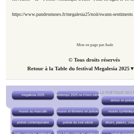
https://www.pandesmuses.fr/megalesia25/noii/swann-sentiments
Mise en page par Aude
© Tous droits réservés
Retour à la Table du festival Megalesia 2025
LE POÉTIQUE DES
megalesia 2025
printemps 2025 no ii hors-série
amour en poési
muses au masculin
muses et féminins en poésie
muses symboliqu
poésie contemporaine
poésie du xxie siècle
désirs, plaisirs, vol
lutter contre les violences
pour lutter contre les violences
poésie engagé