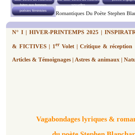
faites aux femmes
sexuelles
poésies féministes
Romantiques Du Poète Stephen Bla
N° I | HIVER-PRINTEMPS 2025 | INSPIRA
er
& FICTIVES | 1
Volet | Critique & réception 
Articles & Témoignages | Astres & animaux | Nat
Vagabondages lyriques & roman
du poète Stephen Blancha