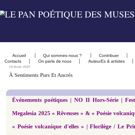
Accueil
Qui sommes-nous ?
Contribuer
Contacts
On parle de nous
AuteurEs & artistes
19 février 2025
À Sentiments Purs Et Ancrés
Événements poétiques | NO II Hors-Série | Festi
Megalesia 2025 « Rêveuses » & « Poésie volcaniqu
« Poésie volcanique d'elles » | Florilège / Le Pr