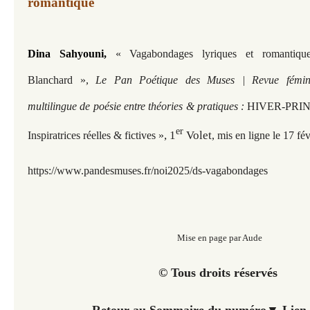
romantique
Dina Sahyouni
,
« Vagabondages lyriques et romantiqu
Blanchard
»,
Le Pan Poétique des Muses | Revue féminis
multilingue de poésie entre théories & pratiques :
HIVER-PRINT
er
, 1
Volet
Inspiratrices réelles & fictives »
, mis en ligne le 17 f
https://www.pandesmuses.fr/noi2025/ds-vagabondages
Mise en page par Aude
© Tous droits réservés
Retour au Sommaire du numéro▼ Lien 