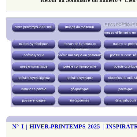
LE PAN POÉTIQUE
hiver-printemps 2025 no1
muses au masculin
muses et féminins en
muses symboliques
muses de la nature et
nature en poési
zoopoétique
poésie lyrique
poésie bucolique ou pastorale
poésie du xxie siè
poésie romantique
poésie contemporaine
poésie orphiqu
poésie psychologique
poésie psychique
réception du xxie si
amour en poésie
géopoétique
poéthique
poésie engagée
métapoèmes
dina sahyouni
N° I | HIVER-PRINTEMPS 2025 | INSPIRA