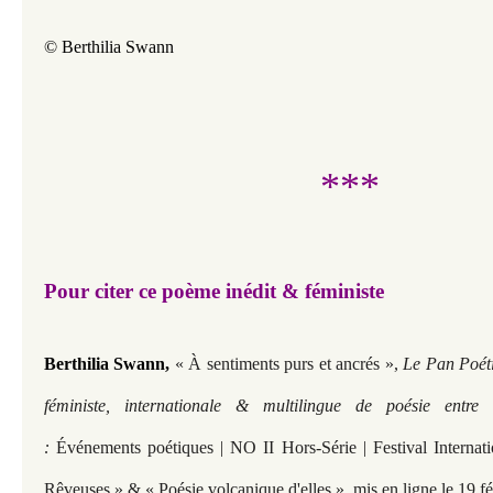
© Berthilia Swann
***
Pour citer ce poème inédit & féministe
Berthilia Swann
,
« À sentiments purs et ancrés »,
Le Pan Poét
féministe, internationale & multilingue de poésie entre
:
Événements poétiques | NO II Hors-Série | Festival Internat
Rêveuses » & « Poésie volcanique d'elles », mis en ligne le 19 f