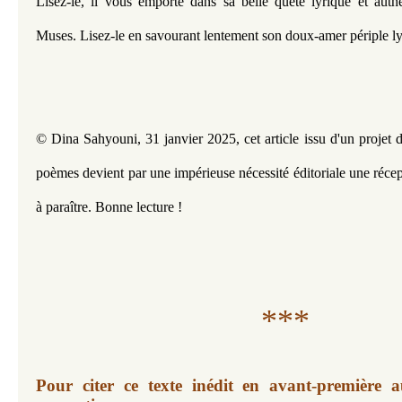
Lisez-le, il vous emporte dans sa belle quête lyrique et auth
Muses. Lisez-le en savourant lentement son doux-amer périple ly
© Dina Sahyouni, 31 janvier 2025, cet article issu d'un projet 
poèmes
devient par une impérieuse
nécessité éditoriale une réce
à paraître. Bonne lecture !
***
Pour citer ce texte inédit en avant-première 