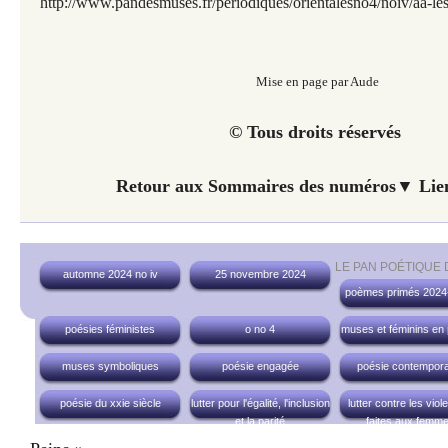
http://www.pandesmuses.fr/periodiques/orientalesno4/noiv/aa-le
Mise en page par Aude
© Tous droits réservés
Retour aux Sommaires des numéros▼ Lien
LE PAN POÉTIQUE
automne 2024 no iv
25 novembre 2024
poèmes primés 2024
poésies féministes
o no 4
muses et féminins en
muses symboliques
poésie engagée
poésie contempora
poésie du xxie siècle
lutter pour l'égalité, l'inclusion
lutter contre les vio
et la parité
faites aux femm