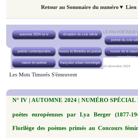
Retour au Sommaire du numéro▼ Lien 
LE PAN POÉTIQUE
automne 2024 no iv
réception du xxie siècle
poésie du xxie siè
poésie contemporaine
muses et féminins en poésie
muses de la nature
zoopoétique
nature en poésie
françoise urban-menninger
16 décembre 2024
Les Mots Timorés S'émeuvent
N° IV | AUTOMNE 2024 | NUMÉRO SPÉCIAL 20
poètes européennes par Lya Berger (1877-19
Florilège des poèmes primés au Concours fémi