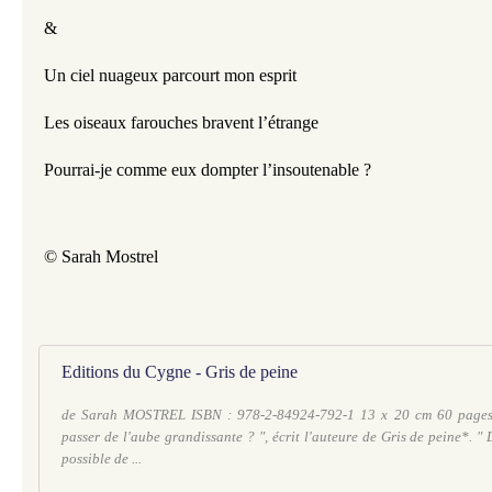
&
Un ciel nuageux parcourt mon esprit
Les oiseaux farouches bravent l’étrange
Pourrai-je comme eux dompter l’insoutenable ?
© Sarah Mostrel
Editions du Cygne - Gris de peine
de Sarah MOSTREL ISBN : 978-2-84924-792-1 13 x 20 cm 60 pages
passer de l'aube grandissante ? ", écrit l'auteure de Gris de peine*. " 
possible de ...