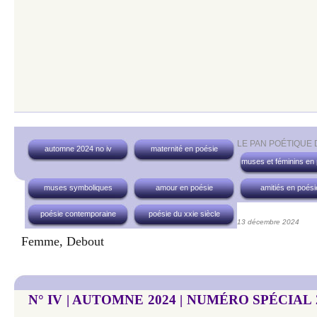
LE PAN POÉTIQUE
automne 2024 no iv
maternité en poésie
muses et féminins en
muses symboliques
amour en poésie
amitiés en poési
poésie contemporaine
poésie du xxie siècle
13 décembre 2024
Femme, Debout
N° IV | AUTOMNE 2024 | NUMÉRO SPÉCIAL 20