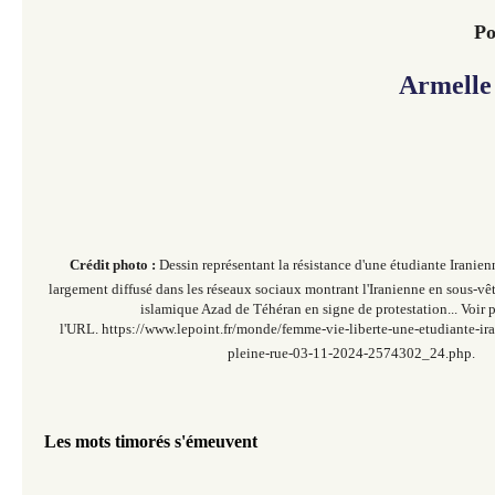
Po
Armelle
Crédit photo :
Dessin représentant la résistance d'une étudiante Irani
largement diffusé dans les réseaux sociaux montrant l'Iranienne en sous-vê
islamique Azad de Téhéran en signe de protestation... Voir
l'URL. https://www.lepoint.fr/monde/femme-vie-liberte-une-etudiante-ira
pleine-rue-03-11-2024-2574302_24.php.
Les mots timorés s'émeuvent