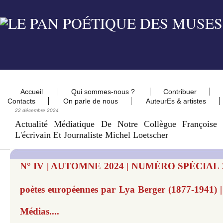
Accueil
Qui sommes-nous ?
Contribuer
Contacts
On parle de nous
AuteurEs & artistes
22 décembre 2024
Actualité Médiatique De Notre Collègue Françoise
L'écrivain Et Journaliste Michel Loetscher
N° IV | AUTOMNE 2024 | NUMÉRO SPÉCIAL 20
poètes européennes par Lya Berger (1877-1941) |
Médias....