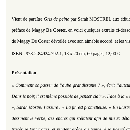
Vient de paraître 
Gris de peine
 par
Sarah MOSTREL
aux édit
préface de Maggy
 De Coster,
 en voici quelques extraits ci-desso
de Maggy De Coster dévoilée avec son aimable accord, et les visu
ISBN : 978-2-84924-792-1,
13 x 20 cm,
60 pages,
12,00 €
Présentation
 : 
« Comment se passer de l’aube grandissante ? », écrit l’auteur
Dans le noir, il est même possible de penser clair ». Face à la 
», Sarah Mostrel l’assure : « La fin est prometteuse. » En illustr
dessinent le verbe, des encres qui s’étalent afin de mieux détou
tracés se font traces, et rendent grâce au temps, à la liberté d’