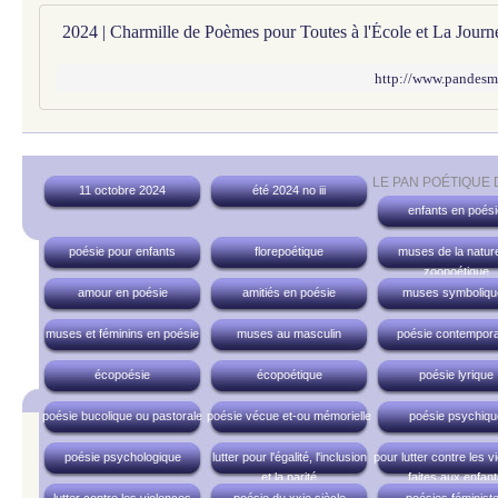
http://www.pandesm
LE PAN POÉTIQUE
11 octobre 2024
été 2024 no iii
enfants en poési
poésie pour enfants
florepoétique
muses de la nature
zoopoétique
amour en poésie
amitiés en poésie
muses symboliqu
muses et féminins en poésie
muses au masculin
poésie contempora
écopoésie
écopoétique
poésie lyrique
poésie bucolique ou pastorale
poésie vécue et-ou mémorielle
poésie psychiqu
poésie psychologique
lutter pour l'égalité, l'inclusion
pour lutter contre les v
et la parité
faites aux enfan
lutter contre les violences
poésie du xxie siècle
poésies féminist