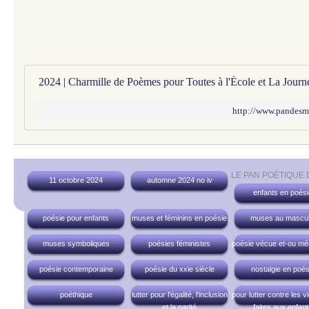
http://www.pandesm
LE PAN POÉTIQUE
11 octobre 2024
automne 2024 no iv
enfants en poési
poésie pour enfants
muses et féminins en poésie
muses au mascul
muses symboliques
poésies féministes
poésie vécue et-ou mé
poésie contemporaine
poésie du xxie siècle
nostalgie en poés
poéthique
lutter pour l'égalité, l'inclusion
pour lutter contre les v
et la parité
faites aux enfan