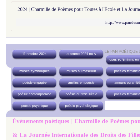
http://www.pandesm
LE PAN POÉTIQUE
11 octobre 2024
automne 2024 no iv
muses et féminins en
muses symboliques
muses au masculin
poésies féminist
poésie engagée
amitiés en poésie
amours ou amiti
poésie contemporaine
poésie du xxie siècle
poésies féminist
poésie psychique
poésie psychologique
Événements poétiques | Charmille de Poèmes pour
& La Journée Internationale des Droits des Fill