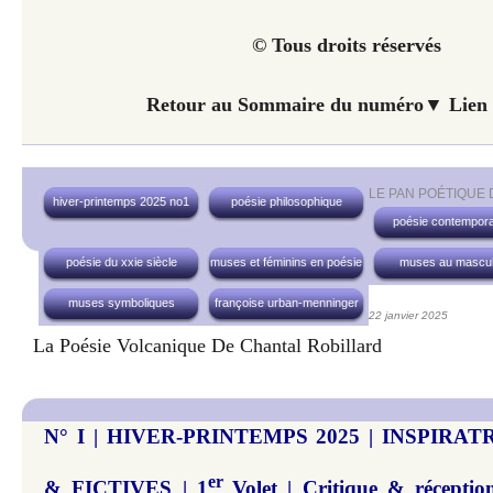
© Tous droits réservés
Retour au Sommaire du numéro▼ Lien 
LE PAN POÉTIQUE
hiver-printemps 2025 no1
poésie philosophique
poésie contempora
poésie du xxie siècle
muses et féminins en poésie
muses au mascul
muses symboliques
françoise urban-menninger
22 janvier 2025
La Poésie Volcanique De Chantal Robillard
N° I | HIVER-PRINTEMPS 2025 | INSPIRA
er
& FICTIVES | 1
Volet | Critique & réceptio