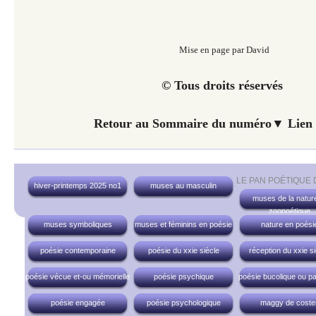
Mise en page par David
© Tous droits réservés
Retour au Sommaire du numéro▼ Lien 
LE PAN POÉTIQUE
hiver-printemps 2025 no1
muses au masculin
muses de la nature
zoopoétique
muses symboliques
muses et féminins en poésie
nature en poési
poésie contemporaine
poésie du xxie siècle
réception du xxie si
poésie vécue et-ou mémorielle
poésie psychique
poésie bucolique ou pa
poésie engagée
poésie psychologique
maggy de coste