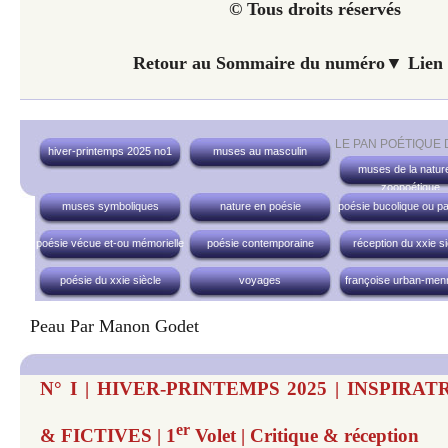
© Tous droits réservés
Retour au Sommaire du numéro▼ Lien 
LE PAN POÉTIQUE
hiver-printemps 2025 no1
muses au masculin
muses de la nature
zoopoétique
muses symboliques
nature en poésie
poésie bucolique ou pa
poésie vécue et-ou mémorielle
poésie contemporaine
réception du xxie si
poésie du xxie siècle
voyages
françoise urban-men
Peau Par Manon Godet
N° I | HIVER-PRINTEMPS 2025 | INSPIRA
er
& FICTIVES | 1
Volet | Critique & réception