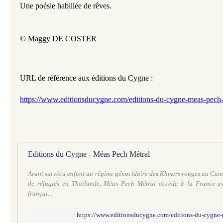
Une poésie habillée de rêves. 
© Maggy DE COSTER
URL de référence aux éditions du Cygne : 
https://www.editionsducygne.com/editions-du-cygne-meas-pech-
Editions du Cygne - Méas Pech Métral
Ayant survécu enfant au régime génocidaire des Khmers rouges au Cam
de réfugiés en Thaïlande, Méas Pech Métral accède à la France ave
françai...
https://www.editionsducygne.com/editions-du-cygne-