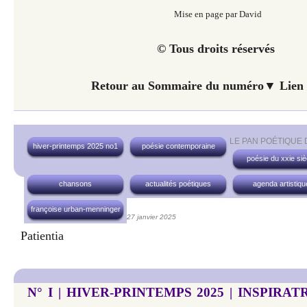
Mise en page par David
© Tous droits réservés
Retour au Sommaire du numéro▼ Lien 
LE PAN POÉTIQUE
hiver-printemps 2025 no1
poésie contemporaine
poésie du xxie siè
chansons
actualités poétiques
agenda artistiqu
françoise urban-menninger
27 janvier 2025
Patientia
N° I | HIVER-PRINTEMPS 2025 | INSPIRA