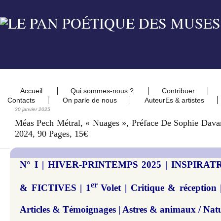
Accueil
Qui sommes-nous ?
Contribuer
Contacts
On parle de nous
AuteurEs & artistes
30 janvier 2025
Méas Pech Métral, « Nuages », Préface De Sophie Dava
2024, 90 Pages, 15€
N° I | HIVER-PRINTEMPS 2025 | INSPIRA
er
& FICTIVES | 1
Volet | Critique & réception 
Articles & Témoignages | Astres & animaux / Natu