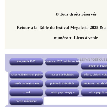
© Tous droits réservés
Retour à la Table du festival Megalesia 2025 &
numéro▼ Liens à venir
LE PAN POÉTIQUE
megalesia 2025
printemps 2025 no ii hors-série
amour en poési
muses et féminins en poésie
muses symboliques
désirs, plaisirs, vol
poésie contemporaine
poésie du xxie siècle
réception du xxie si
o no 4
poésie psychologique
poésie psychiqu
poésie romantique