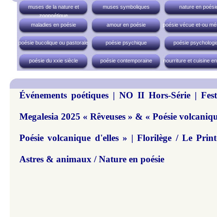
muses de la nature et
muses symboliques
nature en poési
zoopoétique
maladies en poésie
amour en poésie
poésie vécue et-ou mé
poésie bucolique ou pastorale
poésie psychique
poésie psychologi
poésie du xxie siècle
poésie contemporaine
nourriture et cuisine e
Événements poétiques | NO II Hors-Série | Festi
Megalesia 2025 « Rêveuses » & « Poésie volcanique
Poésie volcanique d'elles » | Florilège / Le Prin
Astres & animaux / Nature en poésie