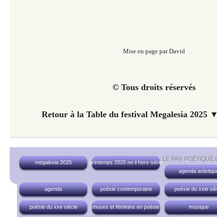
Mise en page par David
© Tous droits réservés
Retour à la Table du festival Megalesia 2025 ▼
LE PAN POÉTIQUE
megalesia 2025
printemps 2025 no ii hors-série
agenda artistiqu
agenda
poésie contemporaine
poésie du xxie siè
poésie du xxe siècle
muses et féminins en poésie
musique