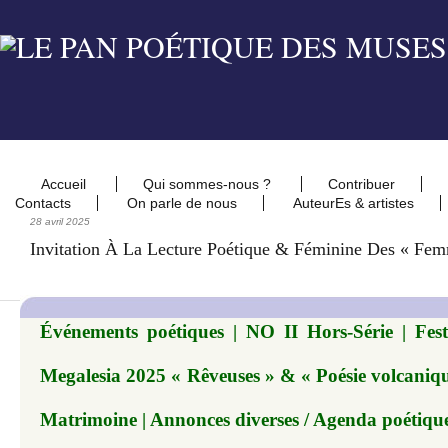
Accueil
Qui sommes-nous ?
Contribuer
Contacts
On parle de nous
AuteurEs & artistes
28 avril 2025
Invitation À La Lecture Poétique & Féminine Des « Fem
Événements poétiques | NO II Hors-Série | Festi
Megalesia 2025 « Rêveuses » & « Poésie volcanique
Matrimoine | Annonces diverses / Agenda poétiqu