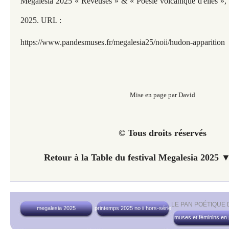
Megalesia 2025 « Rêveuses » & « Poésie volcanique d'elles », m
2025. URL :
https://www.pandesmuses.fr/megalesia25/noii/hudon-apparition
Mise en page par David
© Tous droits réservés
Retour à la Table du festival Megalesia 2025 ▼
LE PAN POÉTIQUE
megalesia 2025
printemps 2025 no ii hors-série
muses et féminins en