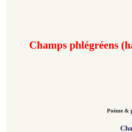
Champs phlégréens
(h
Poème & p
Cha