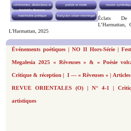
cérémonies, distinctions et
poésie et mode
muses symboliqu
festivités diverses
matrimoine poétique
françoise urban-menninger
Éclats De 
L’Harmattan, 
L'Harmattan, 2025
Événements poétiques | NO II Hors-Série | Festi
Megalesia 2025 « Rêveuses » & « Poésie volca
Critique & réception | I — « Rêveuses » | Articl
REVUE ORIENTALES (O) | N° 4-1 | Critiq
artistiques